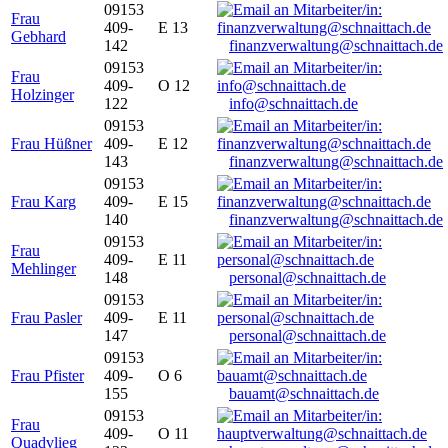
09153
Frau
409-
E 13
Gebhard
142
finanzverwaltung@schnaittach.de
09153
Frau
409-
O 12
Holzinger
122
info@schnaittach.de
09153
Frau Hüßner
409-
E 12
143
finanzverwaltung@schnaittach.de
09153
Frau Karg
409-
E 15
140
finanzverwaltung@schnaittach.de
09153
Frau
409-
E 11
Mehlinger
148
personal@schnaittach.de
09153
Frau Pasler
409-
E 11
147
personal@schnaittach.de
09153
Frau Pfister
409-
O 6
155
bauamt@schnaittach.de
09153
Frau
409-
O 11
Quadvlieg