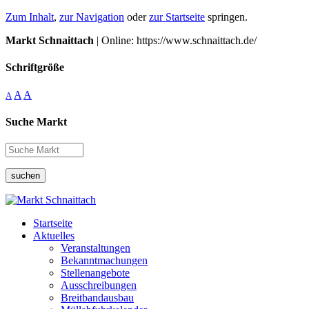
Zum Inhalt
,
zur Navigation
oder
zur Startseite
springen.
Markt Schnaittach
| Online: https://www.schnaittach.de/
Schriftgröße
A
A
A
Suche Markt
suchen
Startseite
Aktuelles
Veranstaltungen
Bekanntmachungen
Stellenangebote
Ausschreibungen
Breitbandausbau