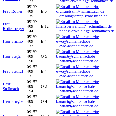
123
hauptverwaltung@schnaittach.de
09153
Frau Rother
409-
E 6
135
ordnungsamt@schnaittach.de
09153
Frau
409-
E 12
Rottenberger
144
finanzverwaltung@schnaittach.de
09153
Herr Shamo
409-
E 4
132
ewo@schnaittach.de
09153
Herr Steger
409-
O 5
150
bauamt@schnaittach.de
09153
Frau Steindl
409-
E 4
131
ewo@schnaittach.de
09153
Herr
409-
O 2
Stellmach
154
bauamt@schnaittach.de
09153
Herr Stiegler
409-
O 4
151
bauamt@schnaittach.de
09153