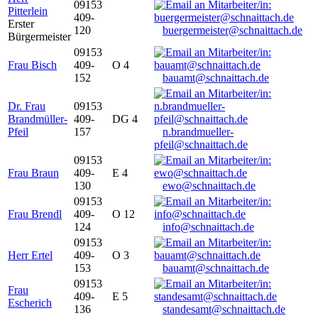
09153
Pitterlein
409-
Erster
120
buergermeister@schnaittach.de
Bürgermeister
09153
Frau Bisch
409-
O 4
152
bauamt@schnaittach.de
Dr. Frau
09153
Brandmüller-
409-
DG 4
Pfeil
157
n.brandmueller-
pfeil@schnaittach.de
09153
Frau Braun
409-
E 4
130
ewo@schnaittach.de
09153
Frau Brendl
409-
O 12
124
info@schnaittach.de
09153
Herr Ertel
409-
O 3
153
bauamt@schnaittach.de
09153
Frau
409-
E 5
Escherich
136
standesamt@schnaittach.de