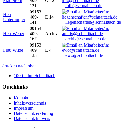
Frau Stöhr
409-
O 12
121
info@schnaittach.de
09153
Herr
409-
E 14
Unterburger
141
liegenschaften@schnaittach.de
09153
Herr Weber
409-
Archiv
167
archiv@schnaittach.de
09153
Frau Wilde
409-
E 4
133
ewo@schnaittach.de
drucken
nach oben
1000 Jahre Schnaittach
Quicklinks
Kontakt
Inhaltsverzeichnis
Impressum
Datenschutzerklärung
Datenschutzhinweis