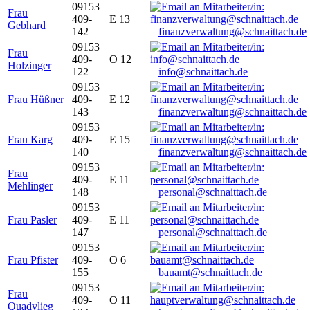
09153
Frau
409-
E 13
Gebhard
142
finanzverwaltung@schnaittach.de
09153
Frau
409-
O 12
Holzinger
122
info@schnaittach.de
09153
Frau Hüßner
409-
E 12
143
finanzverwaltung@schnaittach.de
09153
Frau Karg
409-
E 15
140
finanzverwaltung@schnaittach.de
09153
Frau
409-
E 11
Mehlinger
148
personal@schnaittach.de
09153
Frau Pasler
409-
E 11
147
personal@schnaittach.de
09153
Frau Pfister
409-
O 6
155
bauamt@schnaittach.de
09153
Frau
409-
O 11
Quadvlieg