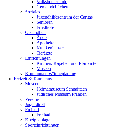
Volkshochschule
Gemeindebücherei
Soziales
Jugendhilfezentrum der Caritas
Senioren
Friedhöfe
Gesundheit
Ärzte
Apotheken
Krankenhäuser
Tierärzte
Einrichtungen
Kirchen, Kapellen und Pfarrämter
Museen
Kommunale Wärmeplanung
Freizeit & Tourismus
Museen
Heimatmuseum Schnaittach
Jüdisches Museum Franken
Vereine
Jugendtreff
Freibad
Freibad
Kneippanlage
Sporteinrichtungen