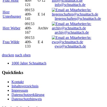
Frau Stöhr
409-
O 12
121
info@schnaittach.de
09153
Herr
409-
E 14
Unterburger
141
liegenschaften@schnaittach.de
09153
Herr Weber
409-
Archiv
167
archiv@schnaittach.de
09153
Frau Wilde
409-
E 4
133
ewo@schnaittach.de
drucken
nach oben
1000 Jahre Schnaittach
Quicklinks
Kontakt
Inhaltsverzeichnis
Impressum
Datenschutzerklärung
Datenschutzhinweis