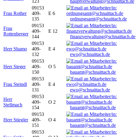
123
hauptverwaltung@schnaittach.de
09153
Frau Rother
409-
E 6
135
ordnungsamt@schnaittach.de
09153
Frau
409-
E 12
Rottenberger
144
finanzverwaltung@schnaittach.de
09153
Herr Shamo
409-
E 4
132
ewo@schnaittach.de
09153
Herr Steger
409-
O 5
150
bauamt@schnaittach.de
09153
Frau Steindl
409-
E 4
131
ewo@schnaittach.de
09153
Herr
409-
O 2
Stellmach
154
bauamt@schnaittach.de
09153
Herr Stiegler
409-
O 4
151
bauamt@schnaittach.de
09153