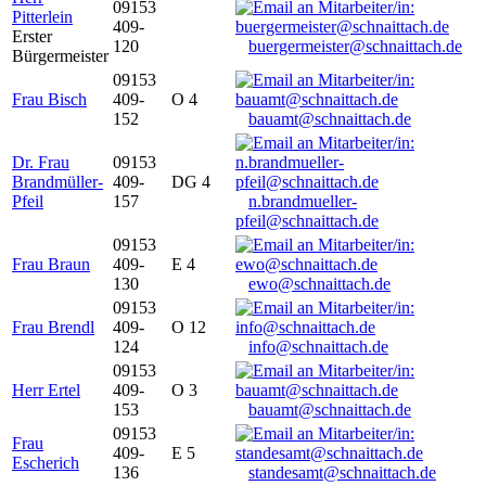
09153
Pitterlein
409-
Erster
120
buergermeister@schnaittach.de
Bürgermeister
09153
Frau Bisch
409-
O 4
152
bauamt@schnaittach.de
Dr. Frau
09153
Brandmüller-
409-
DG 4
Pfeil
157
n.brandmueller-
pfeil@schnaittach.de
09153
Frau Braun
409-
E 4
130
ewo@schnaittach.de
09153
Frau Brendl
409-
O 12
124
info@schnaittach.de
09153
Herr Ertel
409-
O 3
153
bauamt@schnaittach.de
09153
Frau
409-
E 5
Escherich
136
standesamt@schnaittach.de