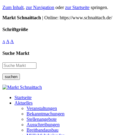
Zum Inhalt
,
zur Navigation
oder
zur Startseite
springen.
Markt Schnaittach
| Online: https://www.schnaittach.de/
Schriftgröße
A
A
A
Suche Markt
suchen
Startseite
Aktuelles
Veranstaltungen
Bekanntmachungen
Stellenangebote
Ausschreibungen
Breitbandausbau