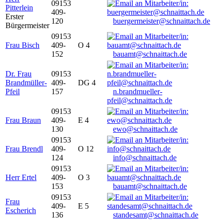
09153
Pitterlein
409-
Erster
120
buergermeister@schnaittach.de
Bürgermeister
09153
Frau Bisch
409-
O 4
152
bauamt@schnaittach.de
Dr. Frau
09153
Brandmüller-
409-
DG 4
Pfeil
157
n.brandmueller-
pfeil@schnaittach.de
09153
Frau Braun
409-
E 4
130
ewo@schnaittach.de
09153
Frau Brendl
409-
O 12
124
info@schnaittach.de
09153
Herr Ertel
409-
O 3
153
bauamt@schnaittach.de
09153
Frau
409-
E 5
Escherich
136
standesamt@schnaittach.de