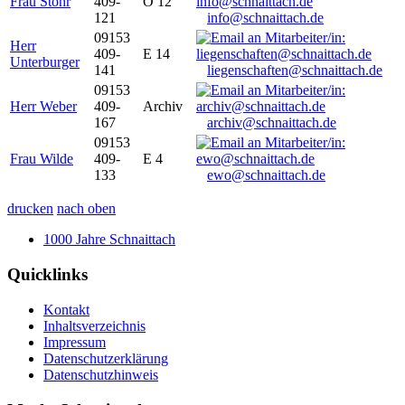
Frau Stöhr
409-
O 12
121
info@schnaittach.de
09153
Herr
409-
E 14
Unterburger
141
liegenschaften@schnaittach.de
09153
Herr Weber
409-
Archiv
167
archiv@schnaittach.de
09153
Frau Wilde
409-
E 4
133
ewo@schnaittach.de
drucken
nach oben
1000 Jahre Schnaittach
Quicklinks
Kontakt
Inhaltsverzeichnis
Impressum
Datenschutzerklärung
Datenschutzhinweis