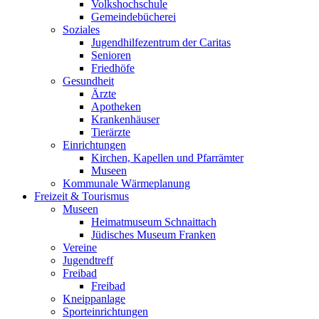
Volkshochschule
Gemeindebücherei
Soziales
Jugendhilfezentrum der Caritas
Senioren
Friedhöfe
Gesundheit
Ärzte
Apotheken
Krankenhäuser
Tierärzte
Einrichtungen
Kirchen, Kapellen und Pfarrämter
Museen
Kommunale Wärmeplanung
Freizeit & Tourismus
Museen
Heimatmuseum Schnaittach
Jüdisches Museum Franken
Vereine
Jugendtreff
Freibad
Freibad
Kneippanlage
Sporteinrichtungen