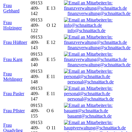
09153
Frau
409-
E 13
Gebhard
142
finanzverwaltung@schnaittach.de
09153
Frau
409-
O 12
Holzinger
122
info@schnaittach.de
09153
Frau Hüßner
409-
E 12
143
finanzverwaltung@schnaittach.de
09153
Frau Karg
409-
E 15
140
finanzverwaltung@schnaittach.de
09153
Frau
409-
E 11
Mehlinger
148
personal@schnaittach.de
09153
Frau Pasler
409-
E 11
147
personal@schnaittach.de
09153
Frau Pfister
409-
O 6
155
bauamt@schnaittach.de
09153
Frau
409-
O 11
Quadvlieg