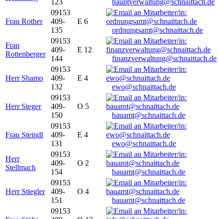
123
hauptverwaltung@schnaittach.de
09153
Frau Rother
409-
E 6
135
ordnungsamt@schnaittach.de
09153
Frau
409-
E 12
Rottenberger
144
finanzverwaltung@schnaittach.de
09153
Herr Shamo
409-
E 4
132
ewo@schnaittach.de
09153
Herr Steger
409-
O 5
150
bauamt@schnaittach.de
09153
Frau Steindl
409-
E 4
131
ewo@schnaittach.de
09153
Herr
409-
O 2
Stellmach
154
bauamt@schnaittach.de
09153
Herr Stiegler
409-
O 4
151
bauamt@schnaittach.de
09153