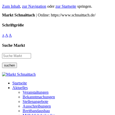
Zum Inhalt
,
zur Navigation
oder
zur Startseite
springen.
Markt Schnaittach
| Online: https://www.schnaittach.de/
Schriftgröße
A
A
A
Suche Markt
suchen
Startseite
Aktuelles
Veranstaltungen
Bekanntmachungen
Stellenangebote
Ausschreibungen
Breitbandausbau