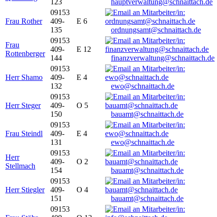
123
hauptverwaltung@schnaittach.de
09153
Frau Rother
409-
E 6
135
ordnungsamt@schnaittach.de
09153
Frau
409-
E 12
Rottenberger
144
finanzverwaltung@schnaittach.de
09153
Herr Shamo
409-
E 4
132
ewo@schnaittach.de
09153
Herr Steger
409-
O 5
150
bauamt@schnaittach.de
09153
Frau Steindl
409-
E 4
131
ewo@schnaittach.de
09153
Herr
409-
O 2
Stellmach
154
bauamt@schnaittach.de
09153
Herr Stiegler
409-
O 4
151
bauamt@schnaittach.de
09153