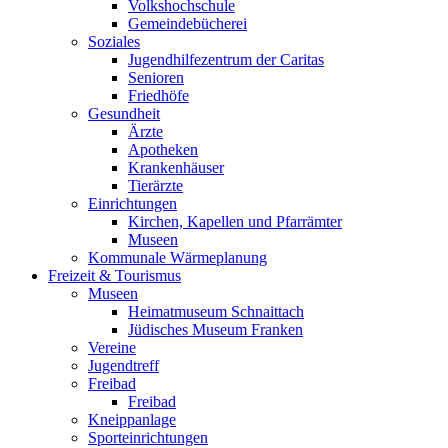
Volkshochschule
Gemeindebücherei
Soziales
Jugendhilfezentrum der Caritas
Senioren
Friedhöfe
Gesundheit
Ärzte
Apotheken
Krankenhäuser
Tierärzte
Einrichtungen
Kirchen, Kapellen und Pfarrämter
Museen
Kommunale Wärmeplanung
Freizeit & Tourismus
Museen
Heimatmuseum Schnaittach
Jüdisches Museum Franken
Vereine
Jugendtreff
Freibad
Freibad
Kneippanlage
Sporteinrichtungen