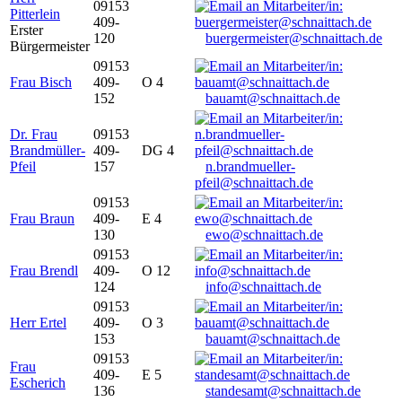
09153
Pitterlein
409-
Erster
120
buergermeister@schnaittach.de
Bürgermeister
09153
Frau Bisch
409-
O 4
152
bauamt@schnaittach.de
Dr. Frau
09153
Brandmüller-
409-
DG 4
Pfeil
157
n.brandmueller-
pfeil@schnaittach.de
09153
Frau Braun
409-
E 4
130
ewo@schnaittach.de
09153
Frau Brendl
409-
O 12
124
info@schnaittach.de
09153
Herr Ertel
409-
O 3
153
bauamt@schnaittach.de
09153
Frau
409-
E 5
Escherich
136
standesamt@schnaittach.de