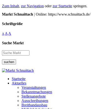
Zum Inhalt
,
zur Navigation
oder
zur Startseite
springen.
Markt Schnaittach
| Online: https://www.schnaittach.de/
Schriftgröße
A
A
A
Suche Markt
suchen
Startseite
Aktuelles
Veranstaltungen
Bekanntmachungen
Stellenangebote
Ausschreibungen
Breitbandausbau