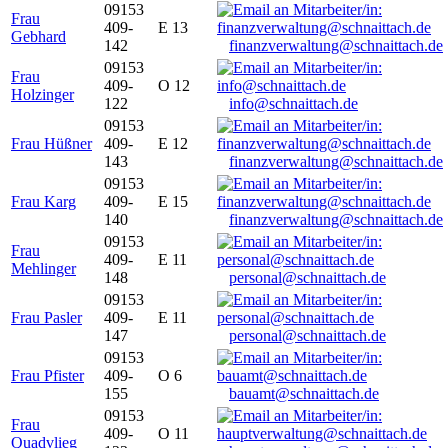
09153
Frau
409-
E 13
Gebhard
142
finanzverwaltung@schnaittach.de
09153
Frau
409-
O 12
Holzinger
122
info@schnaittach.de
09153
Frau Hüßner
409-
E 12
143
finanzverwaltung@schnaittach.de
09153
Frau Karg
409-
E 15
140
finanzverwaltung@schnaittach.de
09153
Frau
409-
E 11
Mehlinger
148
personal@schnaittach.de
09153
Frau Pasler
409-
E 11
147
personal@schnaittach.de
09153
Frau Pfister
409-
O 6
155
bauamt@schnaittach.de
09153
Frau
409-
O 11
Quadvlieg