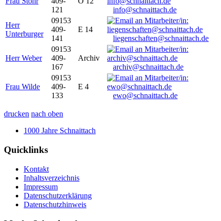
Frau Stöhr
409-
O 12
121
info@schnaittach.de
09153
Herr
409-
E 14
Unterburger
141
liegenschaften@schnaittach.de
09153
Herr Weber
409-
Archiv
167
archiv@schnaittach.de
09153
Frau Wilde
409-
E 4
133
ewo@schnaittach.de
drucken
nach oben
1000 Jahre Schnaittach
Quicklinks
Kontakt
Inhaltsverzeichnis
Impressum
Datenschutzerklärung
Datenschutzhinweis