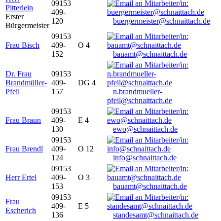
09153
Pitterlein
409-
Erster
120
buergermeister@schnaittach.de
Bürgermeister
09153
Frau Bisch
409-
O 4
152
bauamt@schnaittach.de
Dr. Frau
09153
Brandmüller-
409-
DG 4
Pfeil
157
n.brandmueller-
pfeil@schnaittach.de
09153
Frau Braun
409-
E 4
130
ewo@schnaittach.de
09153
Frau Brendl
409-
O 12
124
info@schnaittach.de
09153
Herr Ertel
409-
O 3
153
bauamt@schnaittach.de
09153
Frau
409-
E 5
Escherich
136
standesamt@schnaittach.de