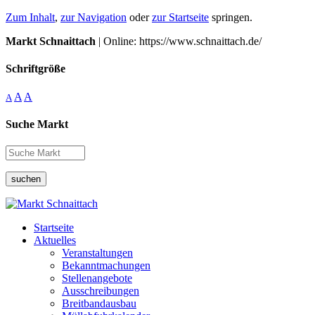
Zum Inhalt
,
zur Navigation
oder
zur Startseite
springen.
Markt Schnaittach
| Online: https://www.schnaittach.de/
Schriftgröße
A
A
A
Suche Markt
suchen
Startseite
Aktuelles
Veranstaltungen
Bekanntmachungen
Stellenangebote
Ausschreibungen
Breitbandausbau