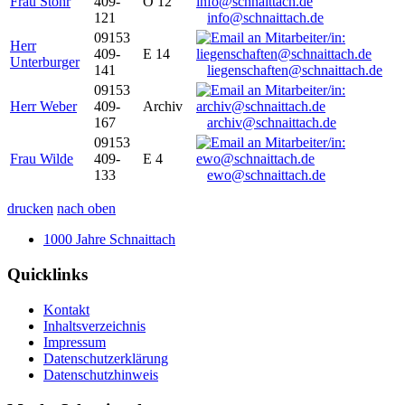
Frau Stöhr
409-
O 12
121
info@schnaittach.de
09153
Herr
409-
E 14
Unterburger
141
liegenschaften@schnaittach.de
09153
Herr Weber
409-
Archiv
167
archiv@schnaittach.de
09153
Frau Wilde
409-
E 4
133
ewo@schnaittach.de
drucken
nach oben
1000 Jahre Schnaittach
Quicklinks
Kontakt
Inhaltsverzeichnis
Impressum
Datenschutzerklärung
Datenschutzhinweis