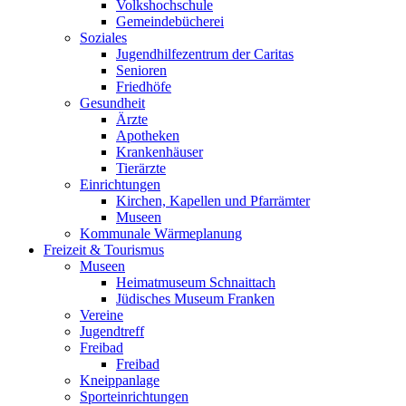
Volkshochschule
Gemeindebücherei
Soziales
Jugendhilfezentrum der Caritas
Senioren
Friedhöfe
Gesundheit
Ärzte
Apotheken
Krankenhäuser
Tierärzte
Einrichtungen
Kirchen, Kapellen und Pfarrämter
Museen
Kommunale Wärmeplanung
Freizeit & Tourismus
Museen
Heimatmuseum Schnaittach
Jüdisches Museum Franken
Vereine
Jugendtreff
Freibad
Freibad
Kneippanlage
Sporteinrichtungen