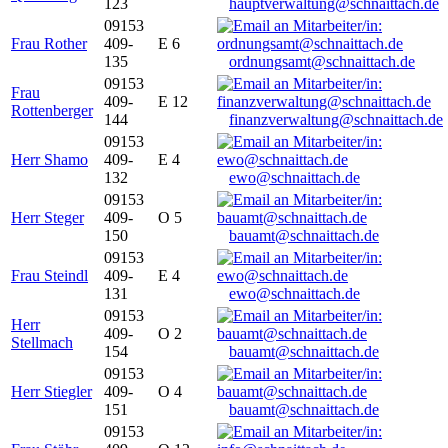
123
hauptverwaltung@schnaittach.de
09153
Frau Rother
409-
E 6
135
ordnungsamt@schnaittach.de
09153
Frau
409-
E 12
Rottenberger
144
finanzverwaltung@schnaittach.de
09153
Herr Shamo
409-
E 4
132
ewo@schnaittach.de
09153
Herr Steger
409-
O 5
150
bauamt@schnaittach.de
09153
Frau Steindl
409-
E 4
131
ewo@schnaittach.de
09153
Herr
409-
O 2
Stellmach
154
bauamt@schnaittach.de
09153
Herr Stiegler
409-
O 4
151
bauamt@schnaittach.de
09153