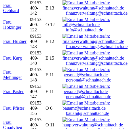
09153
Frau
409-
E 13
Gebhard
142
finanzverwaltung@schnaittach.de
09153
Frau
409-
O 12
Holzinger
122
info@schnaittach.de
09153
Frau Hüßner
409-
E 12
143
finanzverwaltung@schnaittach.de
09153
Frau Karg
409-
E 15
140
finanzverwaltung@schnaittach.de
09153
Frau
409-
E 11
Mehlinger
148
personal@schnaittach.de
09153
Frau Pasler
409-
E 11
147
personal@schnaittach.de
09153
Frau Pfister
409-
O 6
155
bauamt@schnaittach.de
09153
Frau
409-
O 11
Quadvlieg