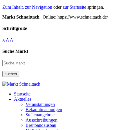
Zum Inhalt
,
zur Navigation
oder
zur Startseite
springen.
Markt Schnaittach
| Online: https://www.schnaittach.de/
Schriftgröße
A
A
A
Suche Markt
suchen
Startseite
Aktuelles
Veranstaltungen
Bekanntmachungen
Stellenangebote
Ausschreibungen
Breitbandausbau