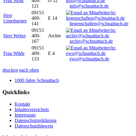
Frau Stöhr
409-
O 12
121
info@schnaittach.de
09153
Herr
409-
E 14
Unterburger
141
liegenschaften@schnaittach.de
09153
Herr Weber
409-
Archiv
167
archiv@schnaittach.de
09153
Frau Wilde
409-
E 4
133
ewo@schnaittach.de
drucken
nach oben
1000 Jahre Schnaittach
Quicklinks
Kontakt
Inhaltsverzeichnis
Impressum
Datenschutzerklärung
Datenschutzhinweis