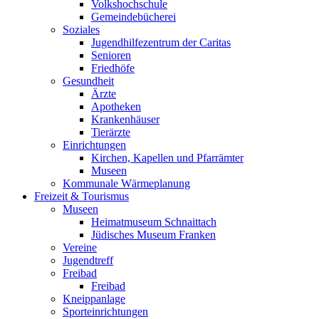
Volkshochschule
Gemeindebücherei
Soziales
Jugendhilfezentrum der Caritas
Senioren
Friedhöfe
Gesundheit
Ärzte
Apotheken
Krankenhäuser
Tierärzte
Einrichtungen
Kirchen, Kapellen und Pfarrämter
Museen
Kommunale Wärmeplanung
Freizeit & Tourismus
Museen
Heimatmuseum Schnaittach
Jüdisches Museum Franken
Vereine
Jugendtreff
Freibad
Freibad
Kneippanlage
Sporteinrichtungen