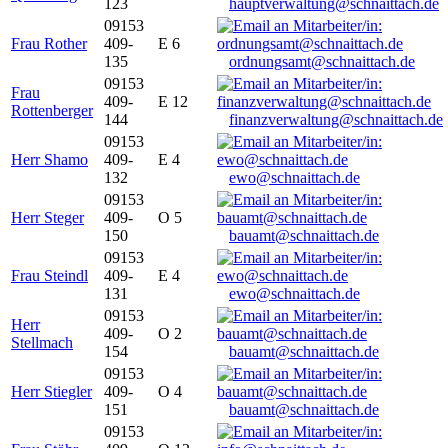
123
hauptverwaltung@schnaittach.de
09153
Frau Rother
409-
E 6
135
ordnungsamt@schnaittach.de
09153
Frau
409-
E 12
Rottenberger
144
finanzverwaltung@schnaittach.de
09153
Herr Shamo
409-
E 4
132
ewo@schnaittach.de
09153
Herr Steger
409-
O 5
150
bauamt@schnaittach.de
09153
Frau Steindl
409-
E 4
131
ewo@schnaittach.de
09153
Herr
409-
O 2
Stellmach
154
bauamt@schnaittach.de
09153
Herr Stiegler
409-
O 4
151
bauamt@schnaittach.de
09153