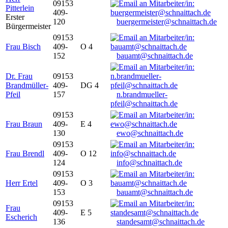
09153
Pitterlein
409-
Erster
120
buergermeister@schnaittach.de
Bürgermeister
09153
Frau Bisch
409-
O 4
152
bauamt@schnaittach.de
Dr. Frau
09153
Brandmüller-
409-
DG 4
Pfeil
157
n.brandmueller-
pfeil@schnaittach.de
09153
Frau Braun
409-
E 4
130
ewo@schnaittach.de
09153
Frau Brendl
409-
O 12
124
info@schnaittach.de
09153
Herr Ertel
409-
O 3
153
bauamt@schnaittach.de
09153
Frau
409-
E 5
Escherich
136
standesamt@schnaittach.de