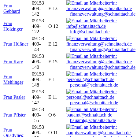
09153
Frau
409-
E 13
Gebhard
142
finanzverwaltung@schnaittach.de
09153
Frau
409-
O 12
Holzinger
122
info@schnaittach.de
09153
Frau Hüßner
409-
E 12
143
finanzverwaltung@schnaittach.de
09153
Frau Karg
409-
E 15
140
finanzverwaltung@schnaittach.de
09153
Frau
409-
E 11
Mehlinger
148
personal@schnaittach.de
09153
Frau Pasler
409-
E 11
147
personal@schnaittach.de
09153
Frau Pfister
409-
O 6
155
bauamt@schnaittach.de
09153
Frau
409-
O 11
Quadvlieg