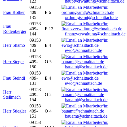
123
hauptverwaltung@schnaittach.de
09153
Frau Rother
409-
E 6
135
ordnungsamt@schnaittach.de
09153
Frau
409-
E 12
Rottenberger
144
finanzverwaltung@schnaittach.de
09153
Herr Shamo
409-
E 4
132
ewo@schnaittach.de
09153
Herr Steger
409-
O 5
150
bauamt@schnaittach.de
09153
Frau Steindl
409-
E 4
131
ewo@schnaittach.de
09153
Herr
409-
O 2
Stellmach
154
bauamt@schnaittach.de
09153
Herr Stiegler
409-
O 4
151
bauamt@schnaittach.de
09153