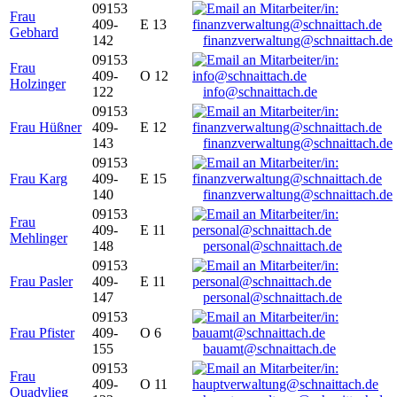
09153
Frau
409-
E 13
Gebhard
142
finanzverwaltung@schnaittach.de
09153
Frau
409-
O 12
Holzinger
122
info@schnaittach.de
09153
Frau Hüßner
409-
E 12
143
finanzverwaltung@schnaittach.de
09153
Frau Karg
409-
E 15
140
finanzverwaltung@schnaittach.de
09153
Frau
409-
E 11
Mehlinger
148
personal@schnaittach.de
09153
Frau Pasler
409-
E 11
147
personal@schnaittach.de
09153
Frau Pfister
409-
O 6
155
bauamt@schnaittach.de
09153
Frau
409-
O 11
Quadvlieg