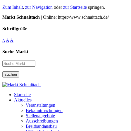
Zum Inhalt
,
zur Navigation
oder
zur Startseite
springen.
Markt Schnaittach
| Online: https://www.schnaittach.de/
Schriftgröße
A
A
A
Suche Markt
suchen
Startseite
Aktuelles
Veranstaltungen
Bekanntmachungen
Stellenangebote
Ausschreibungen
Breitbandausbau