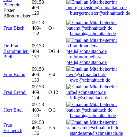
09153
Pitterlein
409-
Erster
120
buergermeister@schnaittach.de
Bürgermeister
09153
Frau Bisch
409-
O 4
152
bauamt@schnaittach.de
Dr. Frau
09153
Brandmüller-
409-
DG 4
Pfeil
157
n.brandmueller-
pfeil@schnaittach.de
09153
Frau Braun
409-
E 4
130
ewo@schnaittach.de
09153
Frau Brendl
409-
O 12
124
info@schnaittach.de
09153
Herr Ertel
409-
O 3
153
bauamt@schnaittach.de
09153
Frau
409-
E 5
Escherich
136
standesamt@schnaittach.de