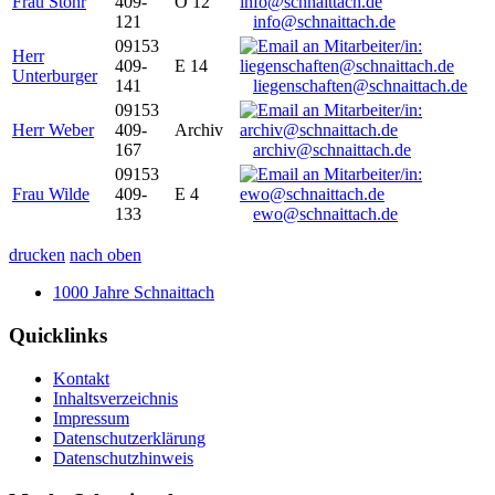
Frau Stöhr
409-
O 12
121
info@schnaittach.de
09153
Herr
409-
E 14
Unterburger
141
liegenschaften@schnaittach.de
09153
Herr Weber
409-
Archiv
167
archiv@schnaittach.de
09153
Frau Wilde
409-
E 4
133
ewo@schnaittach.de
drucken
nach oben
1000 Jahre Schnaittach
Quicklinks
Kontakt
Inhaltsverzeichnis
Impressum
Datenschutzerklärung
Datenschutzhinweis