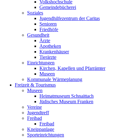
Volkshochschule
Gemeindebücherei
Soziales
Jugendhilfezentrum der Caritas
Senioren
Friedhöfe
Gesundheit
Ärzte
Apotheken
Krankenhäuser
Tierärzte
Einrichtungen
Kirchen, Kapellen und Pfarrämter
Museen
Kommunale Wärmeplanung
Freizeit & Tourismus
Museen
Heimatmuseum Schnaittach
Jüdisches Museum Franken
Vereine
Jugendtreff
Freibad
Freibad
Kneippanlage
Sporteinrichtungen