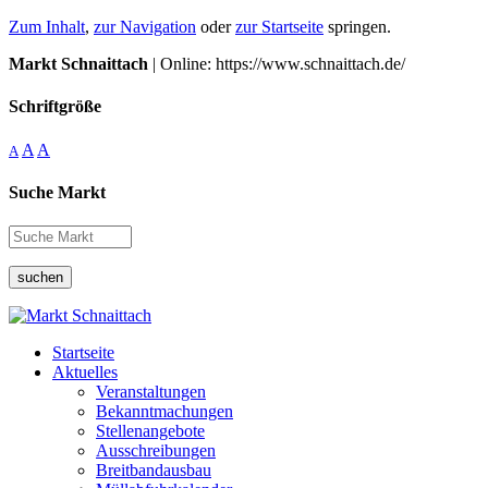
Zum Inhalt
,
zur Navigation
oder
zur Startseite
springen.
Markt Schnaittach
| Online: https://www.schnaittach.de/
Schriftgröße
A
A
A
Suche Markt
suchen
Startseite
Aktuelles
Veranstaltungen
Bekanntmachungen
Stellenangebote
Ausschreibungen
Breitbandausbau