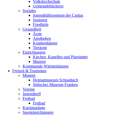
Volkshochschule
Gemeindebücherei
Soziales
Jugendhilfezentrum der Caritas
Senioren
Friedhöfe
Gesundheit
Ärzte
Apotheken
Krankenhäuser
Tierärzte
Einrichtungen
Kirchen, Kapellen und Pfarrämter
Museen
Kommunale Wärmeplanung
Freizeit & Tourismus
Museen
Heimatmuseum Schnaittach
Jüdisches Museum Franken
Vereine
Jugendtreff
Freibad
Freibad
Kneippanlage
Sporteinrichtungen