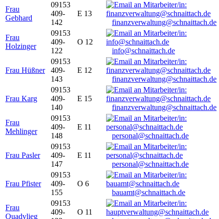
09153
Frau
409-
E 13
Gebhard
142
finanzverwaltung@schnaittach.de
09153
Frau
409-
O 12
Holzinger
122
info@schnaittach.de
09153
Frau Hüßner
409-
E 12
143
finanzverwaltung@schnaittach.de
09153
Frau Karg
409-
E 15
140
finanzverwaltung@schnaittach.de
09153
Frau
409-
E 11
Mehlinger
148
personal@schnaittach.de
09153
Frau Pasler
409-
E 11
147
personal@schnaittach.de
09153
Frau Pfister
409-
O 6
155
bauamt@schnaittach.de
09153
Frau
409-
O 11
Quadvlieg