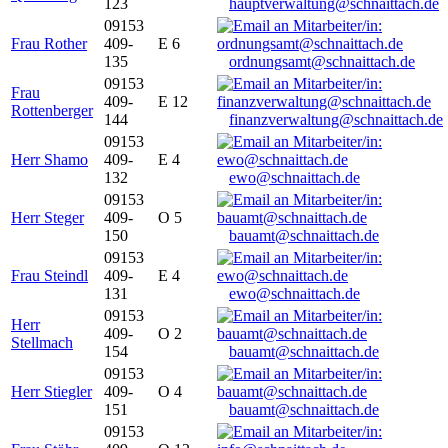
123
hauptverwaltung@schnaittach.de
09153
Frau Rother
409-
E 6
135
ordnungsamt@schnaittach.de
09153
Frau
409-
E 12
Rottenberger
144
finanzverwaltung@schnaittach.de
09153
Herr Shamo
409-
E 4
132
ewo@schnaittach.de
09153
Herr Steger
409-
O 5
150
bauamt@schnaittach.de
09153
Frau Steindl
409-
E 4
131
ewo@schnaittach.de
09153
Herr
409-
O 2
Stellmach
154
bauamt@schnaittach.de
09153
Herr Stiegler
409-
O 4
151
bauamt@schnaittach.de
09153