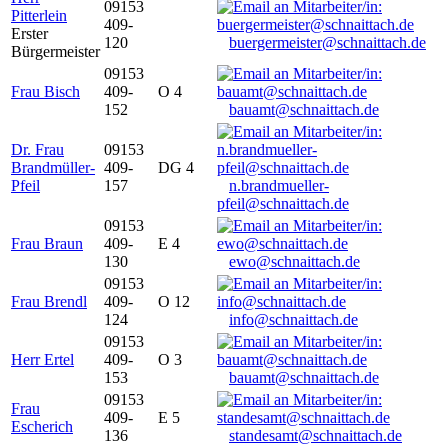
09153
Pitterlein
409-
Erster
120
buergermeister@schnaittach.de
Bürgermeister
09153
Frau Bisch
409-
O 4
152
bauamt@schnaittach.de
Dr. Frau
09153
Brandmüller-
409-
DG 4
Pfeil
157
n.brandmueller-
pfeil@schnaittach.de
09153
Frau Braun
409-
E 4
130
ewo@schnaittach.de
09153
Frau Brendl
409-
O 12
124
info@schnaittach.de
09153
Herr Ertel
409-
O 3
153
bauamt@schnaittach.de
09153
Frau
409-
E 5
Escherich
136
standesamt@schnaittach.de