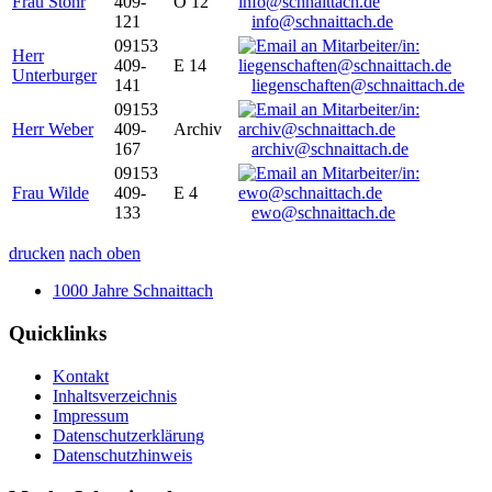
Frau Stöhr
409-
O 12
121
info@schnaittach.de
09153
Herr
409-
E 14
Unterburger
141
liegenschaften@schnaittach.de
09153
Herr Weber
409-
Archiv
167
archiv@schnaittach.de
09153
Frau Wilde
409-
E 4
133
ewo@schnaittach.de
drucken
nach oben
1000 Jahre Schnaittach
Quicklinks
Kontakt
Inhaltsverzeichnis
Impressum
Datenschutzerklärung
Datenschutzhinweis