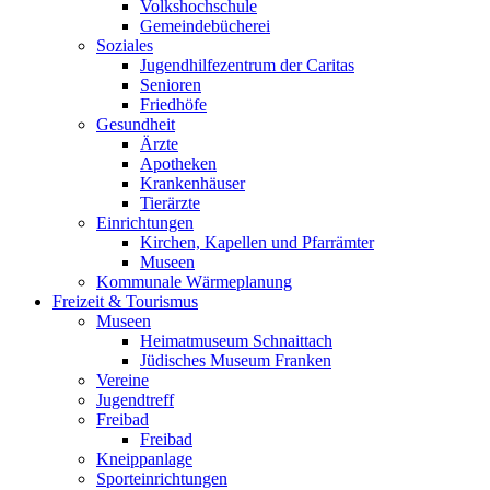
Volkshochschule
Gemeindebücherei
Soziales
Jugendhilfezentrum der Caritas
Senioren
Friedhöfe
Gesundheit
Ärzte
Apotheken
Krankenhäuser
Tierärzte
Einrichtungen
Kirchen, Kapellen und Pfarrämter
Museen
Kommunale Wärmeplanung
Freizeit & Tourismus
Museen
Heimatmuseum Schnaittach
Jüdisches Museum Franken
Vereine
Jugendtreff
Freibad
Freibad
Kneippanlage
Sporteinrichtungen