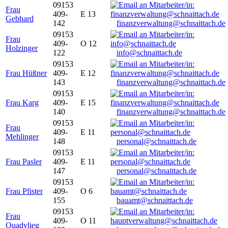
09153
Frau
409-
E 13
Gebhard
142
finanzverwaltung@schnaittach.de
09153
Frau
409-
O 12
Holzinger
122
info@schnaittach.de
09153
Frau Hüßner
409-
E 12
143
finanzverwaltung@schnaittach.de
09153
Frau Karg
409-
E 15
140
finanzverwaltung@schnaittach.de
09153
Frau
409-
E 11
Mehlinger
148
personal@schnaittach.de
09153
Frau Pasler
409-
E 11
147
personal@schnaittach.de
09153
Frau Pfister
409-
O 6
155
bauamt@schnaittach.de
09153
Frau
409-
O 11
Quadvlieg