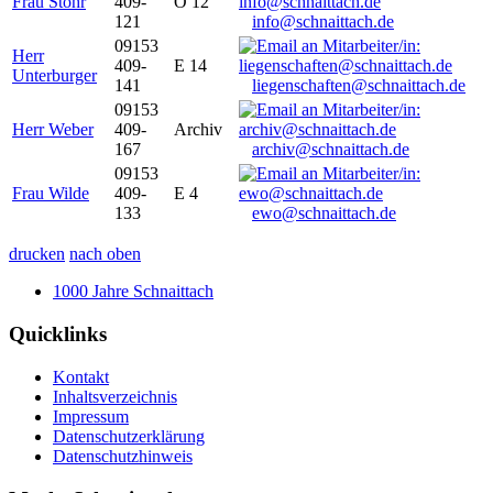
Frau Stöhr
409-
O 12
121
info@schnaittach.de
09153
Herr
409-
E 14
Unterburger
141
liegenschaften@schnaittach.de
09153
Herr Weber
409-
Archiv
167
archiv@schnaittach.de
09153
Frau Wilde
409-
E 4
133
ewo@schnaittach.de
drucken
nach oben
1000 Jahre Schnaittach
Quicklinks
Kontakt
Inhaltsverzeichnis
Impressum
Datenschutzerklärung
Datenschutzhinweis