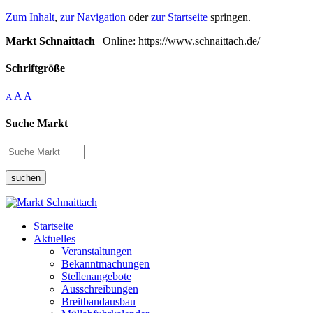
Zum Inhalt
,
zur Navigation
oder
zur Startseite
springen.
Markt Schnaittach
| Online: https://www.schnaittach.de/
Schriftgröße
A
A
A
Suche Markt
suchen
Startseite
Aktuelles
Veranstaltungen
Bekanntmachungen
Stellenangebote
Ausschreibungen
Breitbandausbau