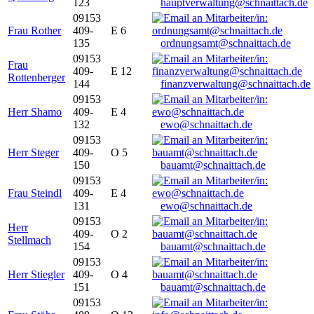
123
hauptverwaltung@schnaittach.de
09153
Frau Rother
409-
E 6
135
ordnungsamt@schnaittach.de
09153
Frau
409-
E 12
Rottenberger
144
finanzverwaltung@schnaittach.de
09153
Herr Shamo
409-
E 4
132
ewo@schnaittach.de
09153
Herr Steger
409-
O 5
150
bauamt@schnaittach.de
09153
Frau Steindl
409-
E 4
131
ewo@schnaittach.de
09153
Herr
409-
O 2
Stellmach
154
bauamt@schnaittach.de
09153
Herr Stiegler
409-
O 4
151
bauamt@schnaittach.de
09153