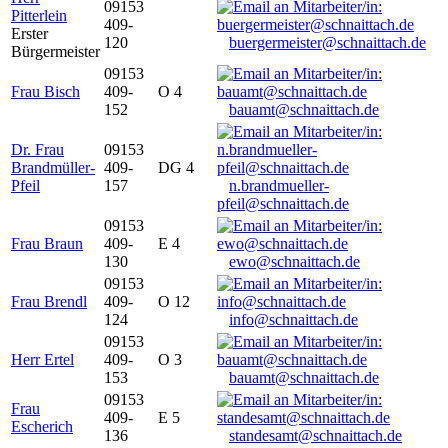
09153
Pitterlein
409-
Erster
120
buergermeister@schnaittach.de
Bürgermeister
09153
Frau Bisch
409-
O 4
152
bauamt@schnaittach.de
Dr. Frau
09153
Brandmüller-
409-
DG 4
Pfeil
157
n.brandmueller-
pfeil@schnaittach.de
09153
Frau Braun
409-
E 4
130
ewo@schnaittach.de
09153
Frau Brendl
409-
O 12
124
info@schnaittach.de
09153
Herr Ertel
409-
O 3
153
bauamt@schnaittach.de
09153
Frau
409-
E 5
Escherich
136
standesamt@schnaittach.de