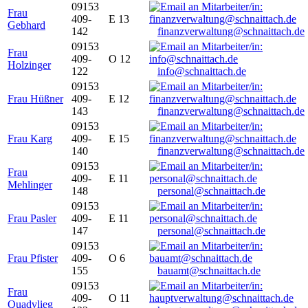
09153
Frau
409-
E 13
Gebhard
142
finanzverwaltung@schnaittach.de
09153
Frau
409-
O 12
Holzinger
122
info@schnaittach.de
09153
Frau Hüßner
409-
E 12
143
finanzverwaltung@schnaittach.de
09153
Frau Karg
409-
E 15
140
finanzverwaltung@schnaittach.de
09153
Frau
409-
E 11
Mehlinger
148
personal@schnaittach.de
09153
Frau Pasler
409-
E 11
147
personal@schnaittach.de
09153
Frau Pfister
409-
O 6
155
bauamt@schnaittach.de
09153
Frau
409-
O 11
Quadvlieg