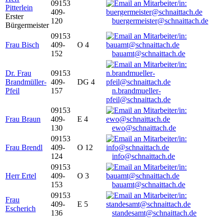
09153
Pitterlein
409-
Erster
120
buergermeister@schnaittach.de
Bürgermeister
09153
Frau Bisch
409-
O 4
152
bauamt@schnaittach.de
Dr. Frau
09153
Brandmüller-
409-
DG 4
Pfeil
157
n.brandmueller-
pfeil@schnaittach.de
09153
Frau Braun
409-
E 4
130
ewo@schnaittach.de
09153
Frau Brendl
409-
O 12
124
info@schnaittach.de
09153
Herr Ertel
409-
O 3
153
bauamt@schnaittach.de
09153
Frau
409-
E 5
Escherich
136
standesamt@schnaittach.de