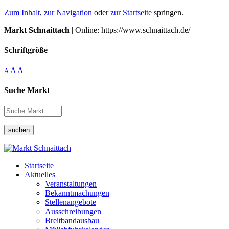
Zum Inhalt
,
zur Navigation
oder
zur Startseite
springen.
Markt Schnaittach
| Online: https://www.schnaittach.de/
Schriftgröße
A
A
A
Suche Markt
suchen
Startseite
Aktuelles
Veranstaltungen
Bekanntmachungen
Stellenangebote
Ausschreibungen
Breitbandausbau