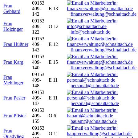
09153
Frau
409-
E 13
Gebhard
142
finanzverwaltung@schnaittach.de
09153
Frau
409-
O 12
Holzinger
122
info@schnaittach.de
09153
Frau Hüßner
409-
E 12
143
finanzverwaltung@schnaittach.de
09153
Frau Karg
409-
E 15
140
finanzverwaltung@schnaittach.de
09153
Frau
409-
E 11
Mehlinger
148
personal@schnaittach.de
09153
Frau Pasler
409-
E 11
147
personal@schnaittach.de
09153
Frau Pfister
409-
O 6
155
bauamt@schnaittach.de
09153
Frau
409-
O 11
Quadvlieg