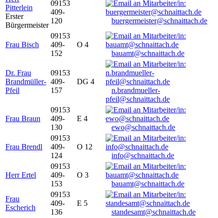
09153
Pitterlein
409-
Erster
120
buergermeister@schnaittach.de
Bürgermeister
09153
Frau Bisch
409-
O 4
152
bauamt@schnaittach.de
Dr. Frau
09153
Brandmüller-
409-
DG 4
Pfeil
157
n.brandmueller-
pfeil@schnaittach.de
09153
Frau Braun
409-
E 4
130
ewo@schnaittach.de
09153
Frau Brendl
409-
O 12
124
info@schnaittach.de
09153
Herr Ertel
409-
O 3
153
bauamt@schnaittach.de
09153
Frau
409-
E 5
Escherich
136
standesamt@schnaittach.de