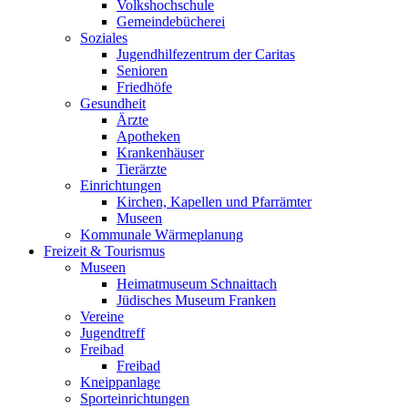
Volkshochschule
Gemeindebücherei
Soziales
Jugendhilfezentrum der Caritas
Senioren
Friedhöfe
Gesundheit
Ärzte
Apotheken
Krankenhäuser
Tierärzte
Einrichtungen
Kirchen, Kapellen und Pfarrämter
Museen
Kommunale Wärmeplanung
Freizeit & Tourismus
Museen
Heimatmuseum Schnaittach
Jüdisches Museum Franken
Vereine
Jugendtreff
Freibad
Freibad
Kneippanlage
Sporteinrichtungen