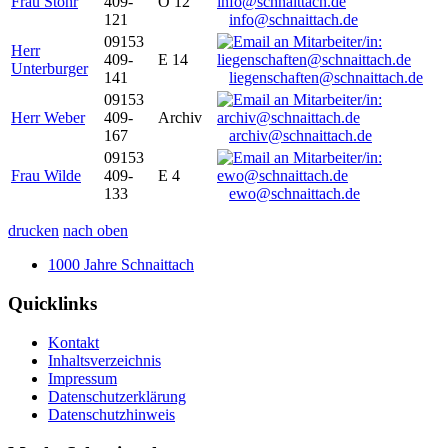
Frau Stöhr
409-
O 12
121
info@schnaittach.de
09153
Herr
409-
E 14
Unterburger
141
liegenschaften@schnaittach.de
09153
Herr Weber
409-
Archiv
167
archiv@schnaittach.de
09153
Frau Wilde
409-
E 4
133
ewo@schnaittach.de
drucken
nach oben
1000 Jahre Schnaittach
Quicklinks
Kontakt
Inhaltsverzeichnis
Impressum
Datenschutzerklärung
Datenschutzhinweis