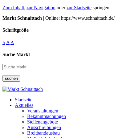
Zum Inhalt
,
zur Navigation
oder
zur Startseite
springen.
Markt Schnaittach
| Online: https://www.schnaittach.de/
Schriftgröße
A
A
A
Suche Markt
suchen
Startseite
Aktuelles
Veranstaltungen
Bekanntmachungen
Stellenangebote
Ausschreibungen
Breitbandausbau