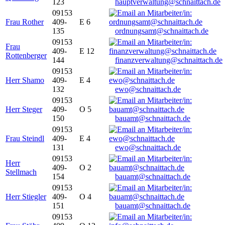
123
hauptverwaltung@schnaittach.de
09153
Frau Rother
409-
E 6
135
ordnungsamt@schnaittach.de
09153
Frau
409-
E 12
Rottenberger
144
finanzverwaltung@schnaittach.de
09153
Herr Shamo
409-
E 4
132
ewo@schnaittach.de
09153
Herr Steger
409-
O 5
150
bauamt@schnaittach.de
09153
Frau Steindl
409-
E 4
131
ewo@schnaittach.de
09153
Herr
409-
O 2
Stellmach
154
bauamt@schnaittach.de
09153
Herr Stiegler
409-
O 4
151
bauamt@schnaittach.de
09153