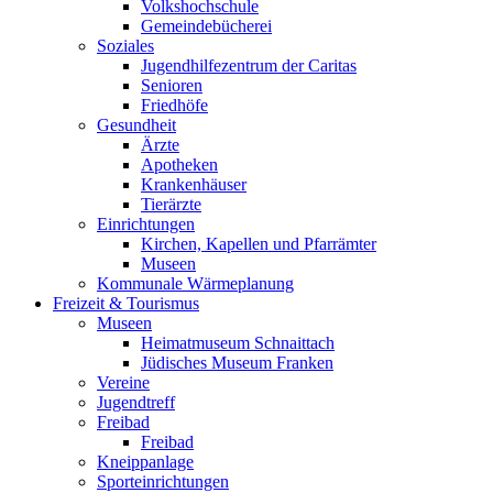
Volkshochschule
Gemeindebücherei
Soziales
Jugendhilfezentrum der Caritas
Senioren
Friedhöfe
Gesundheit
Ärzte
Apotheken
Krankenhäuser
Tierärzte
Einrichtungen
Kirchen, Kapellen und Pfarrämter
Museen
Kommunale Wärmeplanung
Freizeit & Tourismus
Museen
Heimatmuseum Schnaittach
Jüdisches Museum Franken
Vereine
Jugendtreff
Freibad
Freibad
Kneippanlage
Sporteinrichtungen