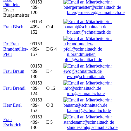
09153
Pitterlein
409-
Erster
120
buergermeister@schnaittach.de
Bürgermeister
09153
Frau Bisch
409-
O 4
152
bauamt@schnaittach.de
Dr. Frau
09153
Brandmüller-
409-
DG 4
Pfeil
157
n.brandmueller-
pfeil@schnaittach.de
09153
Frau Braun
409-
E 4
130
ewo@schnaittach.de
09153
Frau Brendl
409-
O 12
124
info@schnaittach.de
09153
Herr Ertel
409-
O 3
153
bauamt@schnaittach.de
09153
Frau
409-
E 5
Escherich
136
standesamt@schnaittach.de