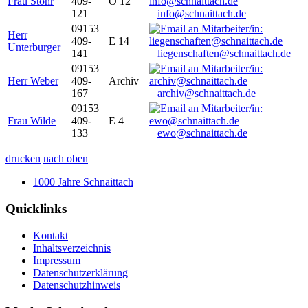
Frau Stöhr
409-
O 12
121
info@schnaittach.de
09153
Herr
409-
E 14
Unterburger
141
liegenschaften@schnaittach.de
09153
Herr Weber
409-
Archiv
167
archiv@schnaittach.de
09153
Frau Wilde
409-
E 4
133
ewo@schnaittach.de
drucken
nach oben
1000 Jahre Schnaittach
Quicklinks
Kontakt
Inhaltsverzeichnis
Impressum
Datenschutzerklärung
Datenschutzhinweis