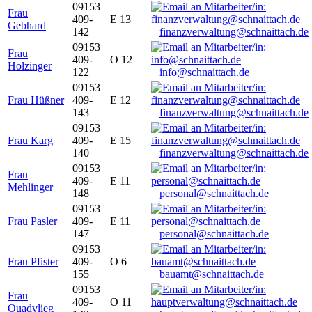
09153
Frau
409-
E 13
Gebhard
142
finanzverwaltung@schnaittach.de
09153
Frau
409-
O 12
Holzinger
122
info@schnaittach.de
09153
Frau Hüßner
409-
E 12
143
finanzverwaltung@schnaittach.de
09153
Frau Karg
409-
E 15
140
finanzverwaltung@schnaittach.de
09153
Frau
409-
E 11
Mehlinger
148
personal@schnaittach.de
09153
Frau Pasler
409-
E 11
147
personal@schnaittach.de
09153
Frau Pfister
409-
O 6
155
bauamt@schnaittach.de
09153
Frau
409-
O 11
Quadvlieg