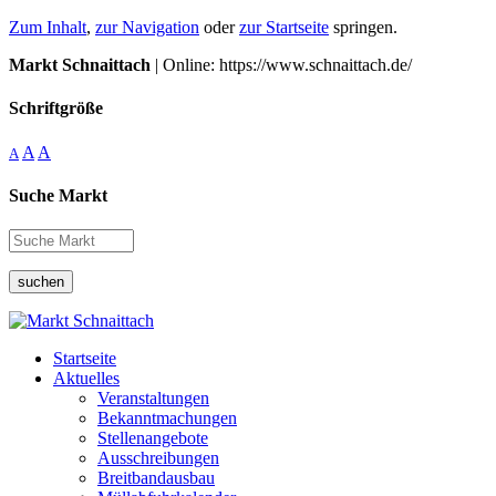
Zum Inhalt
,
zur Navigation
oder
zur Startseite
springen.
Markt Schnaittach
| Online: https://www.schnaittach.de/
Schriftgröße
A
A
A
Suche Markt
suchen
Startseite
Aktuelles
Veranstaltungen
Bekanntmachungen
Stellenangebote
Ausschreibungen
Breitbandausbau