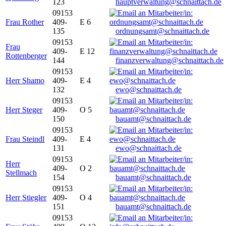
123
hauptverwaltung@schnaittach.de
09153
Frau Rother
409-
E 6
135
ordnungsamt@schnaittach.de
09153
Frau
409-
E 12
Rottenberger
144
finanzverwaltung@schnaittach.de
09153
Herr Shamo
409-
E 4
132
ewo@schnaittach.de
09153
Herr Steger
409-
O 5
150
bauamt@schnaittach.de
09153
Frau Steindl
409-
E 4
131
ewo@schnaittach.de
09153
Herr
409-
O 2
Stellmach
154
bauamt@schnaittach.de
09153
Herr Stiegler
409-
O 4
151
bauamt@schnaittach.de
09153