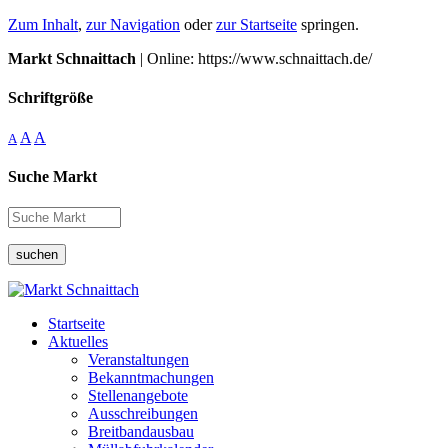
Zum Inhalt
,
zur Navigation
oder
zur Startseite
springen.
Markt Schnaittach
| Online: https://www.schnaittach.de/
Schriftgröße
A
A
A
Suche Markt
suchen
Startseite
Aktuelles
Veranstaltungen
Bekanntmachungen
Stellenangebote
Ausschreibungen
Breitbandausbau