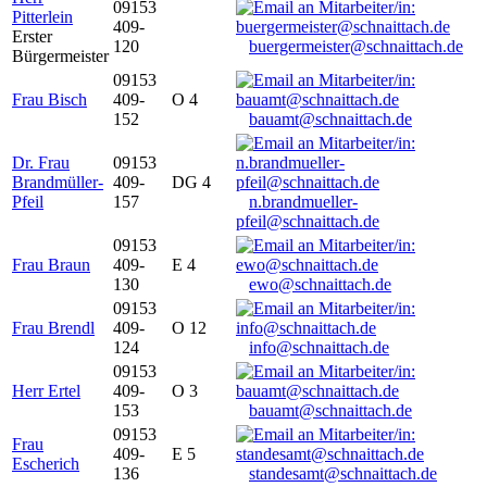
09153
Pitterlein
409-
Erster
120
buergermeister@schnaittach.de
Bürgermeister
09153
Frau Bisch
409-
O 4
152
bauamt@schnaittach.de
Dr. Frau
09153
Brandmüller-
409-
DG 4
Pfeil
157
n.brandmueller-
pfeil@schnaittach.de
09153
Frau Braun
409-
E 4
130
ewo@schnaittach.de
09153
Frau Brendl
409-
O 12
124
info@schnaittach.de
09153
Herr Ertel
409-
O 3
153
bauamt@schnaittach.de
09153
Frau
409-
E 5
Escherich
136
standesamt@schnaittach.de