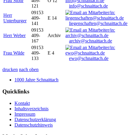
Frau Stöhr
409-
O 12
121
info@schnaittach.de
09153
Herr
409-
E 14
Unterburger
141
liegenschaften@schnaittach.de
09153
Herr Weber
409-
Archiv
167
archiv@schnaittach.de
09153
Frau Wilde
409-
E 4
133
ewo@schnaittach.de
drucken
nach oben
1000 Jahre Schnaittach
Quicklinks
Kontakt
Inhaltsverzeichnis
Impressum
Datenschutzerklärung
Datenschutzhinweis