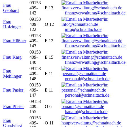
09153
Frau
409-
E 13
Gebhard
142
finanzverwaltung@schnaittach.de
09153
Frau
409-
O 12
Holzinger
122
info@schnaittach.de
09153
Frau Hüßner
409-
E 12
143
finanzverwaltung@schnaittach.de
09153
Frau Karg
409-
E 15
140
finanzverwaltung@schnaittach.de
09153
Frau
409-
E 11
Mehlinger
148
personal@schnaittach.de
09153
Frau Pasler
409-
E 11
147
personal@schnaittach.de
09153
Frau Pfister
409-
O 6
155
bauamt@schnaittach.de
09153
Frau
409-
O 11
Quadvlieg