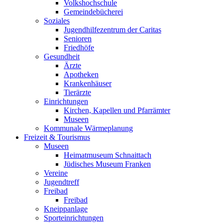
Volkshochschule
Gemeindebücherei
Soziales
Jugendhilfezentrum der Caritas
Senioren
Friedhöfe
Gesundheit
Ärzte
Apotheken
Krankenhäuser
Tierärzte
Einrichtungen
Kirchen, Kapellen und Pfarrämter
Museen
Kommunale Wärmeplanung
Freizeit & Tourismus
Museen
Heimatmuseum Schnaittach
Jüdisches Museum Franken
Vereine
Jugendtreff
Freibad
Freibad
Kneippanlage
Sporteinrichtungen