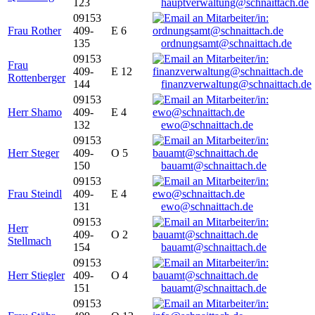
123
hauptverwaltung@schnaittach.de
09153
Frau Rother
409-
E 6
135
ordnungsamt@schnaittach.de
09153
Frau
409-
E 12
Rottenberger
144
finanzverwaltung@schnaittach.de
09153
Herr Shamo
409-
E 4
132
ewo@schnaittach.de
09153
Herr Steger
409-
O 5
150
bauamt@schnaittach.de
09153
Frau Steindl
409-
E 4
131
ewo@schnaittach.de
09153
Herr
409-
O 2
Stellmach
154
bauamt@schnaittach.de
09153
Herr Stiegler
409-
O 4
151
bauamt@schnaittach.de
09153