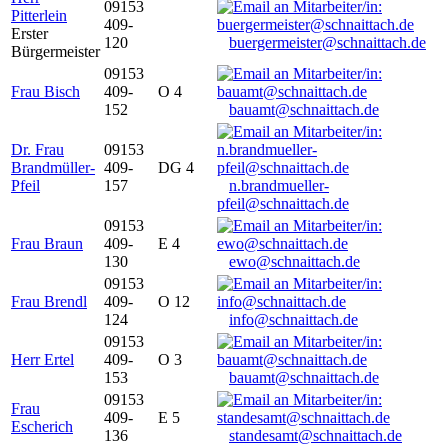
09153
Pitterlein
409-
Erster
120
buergermeister@schnaittach.de
Bürgermeister
09153
Frau Bisch
409-
O 4
152
bauamt@schnaittach.de
Dr. Frau
09153
Brandmüller-
409-
DG 4
Pfeil
157
n.brandmueller-
pfeil@schnaittach.de
09153
Frau Braun
409-
E 4
130
ewo@schnaittach.de
09153
Frau Brendl
409-
O 12
124
info@schnaittach.de
09153
Herr Ertel
409-
O 3
153
bauamt@schnaittach.de
09153
Frau
409-
E 5
Escherich
136
standesamt@schnaittach.de