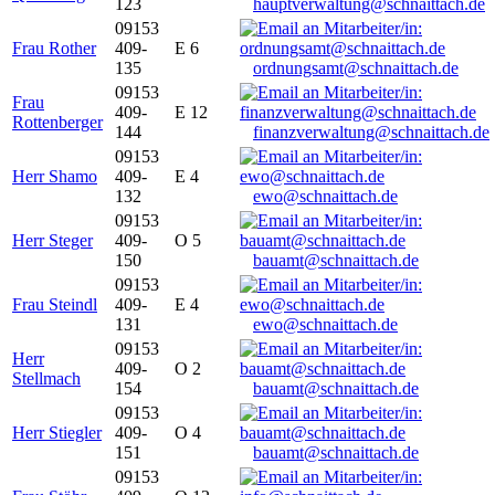
123
hauptverwaltung@schnaittach.de
09153
Frau Rother
409-
E 6
135
ordnungsamt@schnaittach.de
09153
Frau
409-
E 12
Rottenberger
144
finanzverwaltung@schnaittach.de
09153
Herr Shamo
409-
E 4
132
ewo@schnaittach.de
09153
Herr Steger
409-
O 5
150
bauamt@schnaittach.de
09153
Frau Steindl
409-
E 4
131
ewo@schnaittach.de
09153
Herr
409-
O 2
Stellmach
154
bauamt@schnaittach.de
09153
Herr Stiegler
409-
O 4
151
bauamt@schnaittach.de
09153