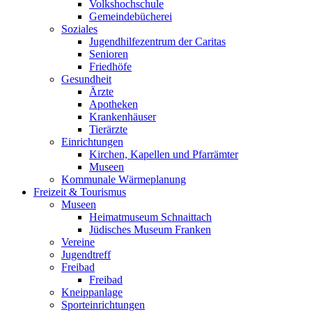
Volkshochschule
Gemeindebücherei
Soziales
Jugendhilfezentrum der Caritas
Senioren
Friedhöfe
Gesundheit
Ärzte
Apotheken
Krankenhäuser
Tierärzte
Einrichtungen
Kirchen, Kapellen und Pfarrämter
Museen
Kommunale Wärmeplanung
Freizeit & Tourismus
Museen
Heimatmuseum Schnaittach
Jüdisches Museum Franken
Vereine
Jugendtreff
Freibad
Freibad
Kneippanlage
Sporteinrichtungen