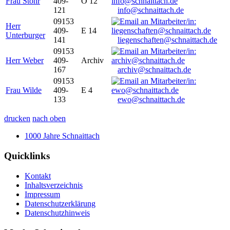
Frau Stöhr
409-
O 12
121
info@schnaittach.de
09153
Herr
409-
E 14
Unterburger
141
liegenschaften@schnaittach.de
09153
Herr Weber
409-
Archiv
167
archiv@schnaittach.de
09153
Frau Wilde
409-
E 4
133
ewo@schnaittach.de
drucken
nach oben
1000 Jahre Schnaittach
Quicklinks
Kontakt
Inhaltsverzeichnis
Impressum
Datenschutzerklärung
Datenschutzhinweis