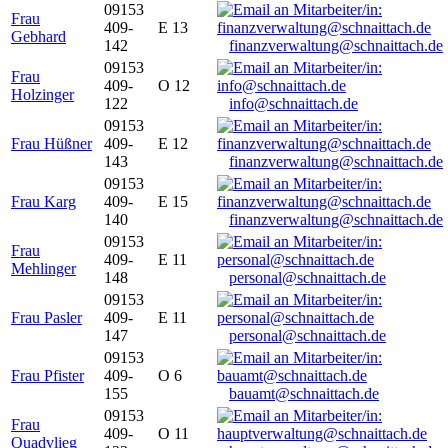
09153
Frau
409-
E 13
Gebhard
142
finanzverwaltung@schnaittach.de
09153
Frau
409-
O 12
Holzinger
122
info@schnaittach.de
09153
Frau Hüßner
409-
E 12
143
finanzverwaltung@schnaittach.de
09153
Frau Karg
409-
E 15
140
finanzverwaltung@schnaittach.de
09153
Frau
409-
E 11
Mehlinger
148
personal@schnaittach.de
09153
Frau Pasler
409-
E 11
147
personal@schnaittach.de
09153
Frau Pfister
409-
O 6
155
bauamt@schnaittach.de
09153
Frau
409-
O 11
Quadvlieg