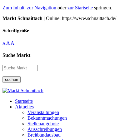
Zum Inhalt
,
zur Navigation
oder
zur Startseite
springen.
Markt Schnaittach
| Online: https://www.schnaittach.de/
Schriftgröße
A
A
A
Suche Markt
suchen
Startseite
Aktuelles
Veranstaltungen
Bekanntmachungen
Stellenangebote
Ausschreibungen
Breitbandausbau