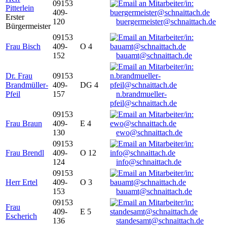
09153
Pitterlein
409-
Erster
120
buergermeister@schnaittach.de
Bürgermeister
09153
Frau Bisch
409-
O 4
152
bauamt@schnaittach.de
Dr. Frau
09153
Brandmüller-
409-
DG 4
Pfeil
157
n.brandmueller-
pfeil@schnaittach.de
09153
Frau Braun
409-
E 4
130
ewo@schnaittach.de
09153
Frau Brendl
409-
O 12
124
info@schnaittach.de
09153
Herr Ertel
409-
O 3
153
bauamt@schnaittach.de
09153
Frau
409-
E 5
Escherich
136
standesamt@schnaittach.de