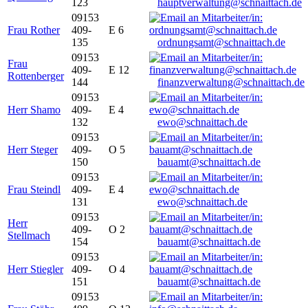
123
hauptverwaltung@schnaittach.de
09153
Frau Rother
409-
E 6
135
ordnungsamt@schnaittach.de
09153
Frau
409-
E 12
Rottenberger
144
finanzverwaltung@schnaittach.de
09153
Herr Shamo
409-
E 4
132
ewo@schnaittach.de
09153
Herr Steger
409-
O 5
150
bauamt@schnaittach.de
09153
Frau Steindl
409-
E 4
131
ewo@schnaittach.de
09153
Herr
409-
O 2
Stellmach
154
bauamt@schnaittach.de
09153
Herr Stiegler
409-
O 4
151
bauamt@schnaittach.de
09153