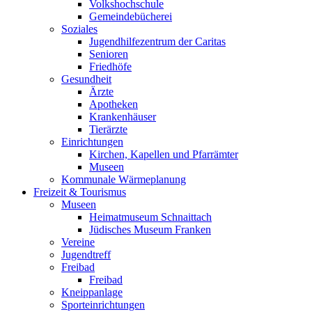
Volkshochschule
Gemeindebücherei
Soziales
Jugendhilfezentrum der Caritas
Senioren
Friedhöfe
Gesundheit
Ärzte
Apotheken
Krankenhäuser
Tierärzte
Einrichtungen
Kirchen, Kapellen und Pfarrämter
Museen
Kommunale Wärmeplanung
Freizeit & Tourismus
Museen
Heimatmuseum Schnaittach
Jüdisches Museum Franken
Vereine
Jugendtreff
Freibad
Freibad
Kneippanlage
Sporteinrichtungen