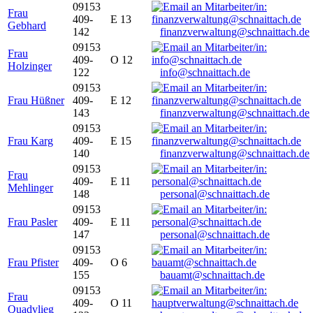
09153
Frau
409-
E 13
Gebhard
142
finanzverwaltung@schnaittach.de
09153
Frau
409-
O 12
Holzinger
122
info@schnaittach.de
09153
Frau Hüßner
409-
E 12
143
finanzverwaltung@schnaittach.de
09153
Frau Karg
409-
E 15
140
finanzverwaltung@schnaittach.de
09153
Frau
409-
E 11
Mehlinger
148
personal@schnaittach.de
09153
Frau Pasler
409-
E 11
147
personal@schnaittach.de
09153
Frau Pfister
409-
O 6
155
bauamt@schnaittach.de
09153
Frau
409-
O 11
Quadvlieg