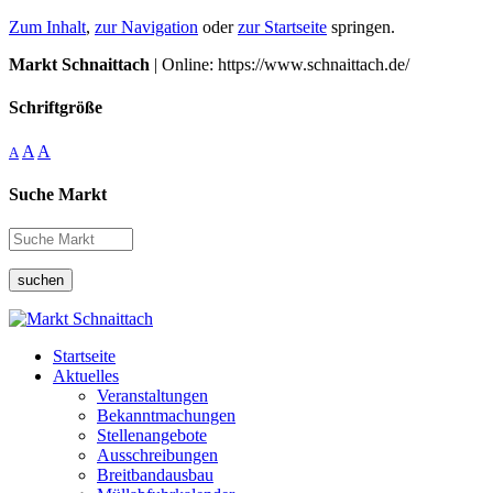
Zum Inhalt
,
zur Navigation
oder
zur Startseite
springen.
Markt Schnaittach
| Online: https://www.schnaittach.de/
Schriftgröße
A
A
A
Suche Markt
suchen
Startseite
Aktuelles
Veranstaltungen
Bekanntmachungen
Stellenangebote
Ausschreibungen
Breitbandausbau