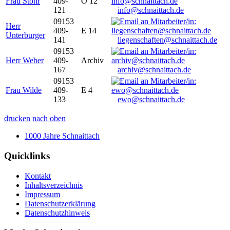
Frau Stöhr
409-
O 12
121
info@schnaittach.de
09153
Herr
409-
E 14
Unterburger
141
liegenschaften@schnaittach.de
09153
Herr Weber
409-
Archiv
167
archiv@schnaittach.de
09153
Frau Wilde
409-
E 4
133
ewo@schnaittach.de
drucken
nach oben
1000 Jahre Schnaittach
Quicklinks
Kontakt
Inhaltsverzeichnis
Impressum
Datenschutzerklärung
Datenschutzhinweis