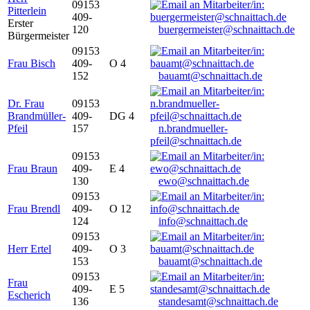
09153
Pitterlein
409-
Erster
120
buergermeister@schnaittach.de
Bürgermeister
09153
Frau Bisch
409-
O 4
152
bauamt@schnaittach.de
Dr. Frau
09153
Brandmüller-
409-
DG 4
Pfeil
157
n.brandmueller-
pfeil@schnaittach.de
09153
Frau Braun
409-
E 4
130
ewo@schnaittach.de
09153
Frau Brendl
409-
O 12
124
info@schnaittach.de
09153
Herr Ertel
409-
O 3
153
bauamt@schnaittach.de
09153
Frau
409-
E 5
Escherich
136
standesamt@schnaittach.de