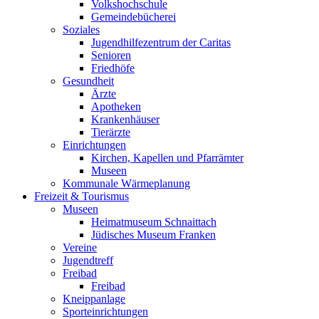
Volkshochschule
Gemeindebücherei
Soziales
Jugendhilfezentrum der Caritas
Senioren
Friedhöfe
Gesundheit
Ärzte
Apotheken
Krankenhäuser
Tierärzte
Einrichtungen
Kirchen, Kapellen und Pfarrämter
Museen
Kommunale Wärmeplanung
Freizeit & Tourismus
Museen
Heimatmuseum Schnaittach
Jüdisches Museum Franken
Vereine
Jugendtreff
Freibad
Freibad
Kneippanlage
Sporteinrichtungen