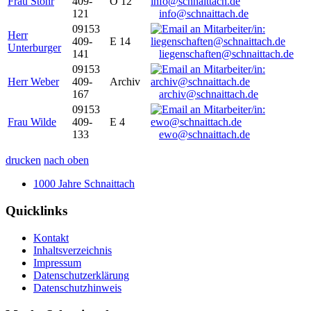
Frau Stöhr
409-
O 12
121
info@schnaittach.de
09153
Herr
409-
E 14
Unterburger
141
liegenschaften@schnaittach.de
09153
Herr Weber
409-
Archiv
167
archiv@schnaittach.de
09153
Frau Wilde
409-
E 4
133
ewo@schnaittach.de
drucken
nach oben
1000 Jahre Schnaittach
Quicklinks
Kontakt
Inhaltsverzeichnis
Impressum
Datenschutzerklärung
Datenschutzhinweis