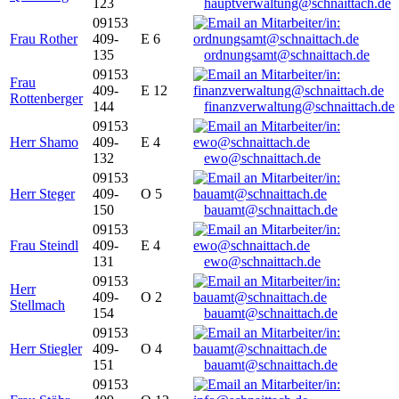
123
hauptverwaltung@schnaittach.de
09153
Frau Rother
409-
E 6
135
ordnungsamt@schnaittach.de
09153
Frau
409-
E 12
Rottenberger
144
finanzverwaltung@schnaittach.de
09153
Herr Shamo
409-
E 4
132
ewo@schnaittach.de
09153
Herr Steger
409-
O 5
150
bauamt@schnaittach.de
09153
Frau Steindl
409-
E 4
131
ewo@schnaittach.de
09153
Herr
409-
O 2
Stellmach
154
bauamt@schnaittach.de
09153
Herr Stiegler
409-
O 4
151
bauamt@schnaittach.de
09153