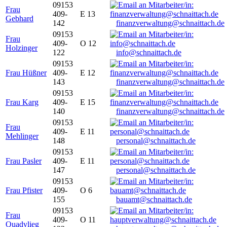
09153
Frau
409-
E 13
Gebhard
142
finanzverwaltung@schnaittach.de
09153
Frau
409-
O 12
Holzinger
122
info@schnaittach.de
09153
Frau Hüßner
409-
E 12
143
finanzverwaltung@schnaittach.de
09153
Frau Karg
409-
E 15
140
finanzverwaltung@schnaittach.de
09153
Frau
409-
E 11
Mehlinger
148
personal@schnaittach.de
09153
Frau Pasler
409-
E 11
147
personal@schnaittach.de
09153
Frau Pfister
409-
O 6
155
bauamt@schnaittach.de
09153
Frau
409-
O 11
Quadvlieg