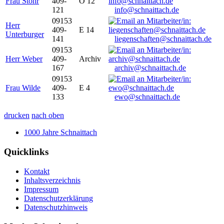
Frau Stöhr
409-
O 12
121
info@schnaittach.de
09153
Herr
409-
E 14
Unterburger
141
liegenschaften@schnaittach.de
09153
Herr Weber
409-
Archiv
167
archiv@schnaittach.de
09153
Frau Wilde
409-
E 4
133
ewo@schnaittach.de
drucken
nach oben
1000 Jahre Schnaittach
Quicklinks
Kontakt
Inhaltsverzeichnis
Impressum
Datenschutzerklärung
Datenschutzhinweis