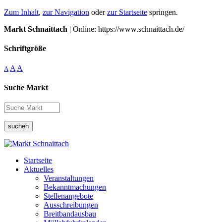
Zum Inhalt
,
zur Navigation
oder
zur Startseite
springen.
Markt Schnaittach
| Online: https://www.schnaittach.de/
Schriftgröße
A
A
A
Suche Markt
suchen
Startseite
Aktuelles
Veranstaltungen
Bekanntmachungen
Stellenangebote
Ausschreibungen
Breitbandausbau