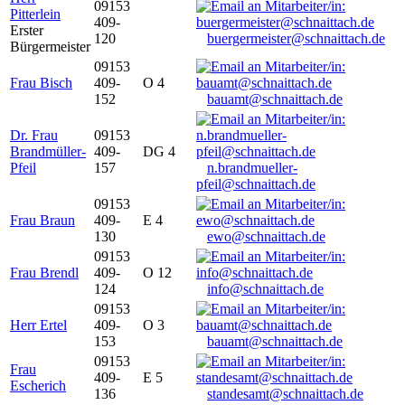
09153
Pitterlein
409-
Erster
120
buergermeister@schnaittach.de
Bürgermeister
09153
Frau Bisch
409-
O 4
152
bauamt@schnaittach.de
Dr. Frau
09153
Brandmüller-
409-
DG 4
Pfeil
157
n.brandmueller-
pfeil@schnaittach.de
09153
Frau Braun
409-
E 4
130
ewo@schnaittach.de
09153
Frau Brendl
409-
O 12
124
info@schnaittach.de
09153
Herr Ertel
409-
O 3
153
bauamt@schnaittach.de
09153
Frau
409-
E 5
Escherich
136
standesamt@schnaittach.de