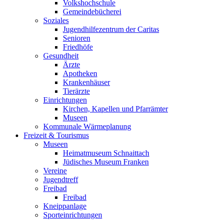
Volkshochschule
Gemeindebücherei
Soziales
Jugendhilfezentrum der Caritas
Senioren
Friedhöfe
Gesundheit
Ärzte
Apotheken
Krankenhäuser
Tierärzte
Einrichtungen
Kirchen, Kapellen und Pfarrämter
Museen
Kommunale Wärmeplanung
Freizeit & Tourismus
Museen
Heimatmuseum Schnaittach
Jüdisches Museum Franken
Vereine
Jugendtreff
Freibad
Freibad
Kneippanlage
Sporteinrichtungen