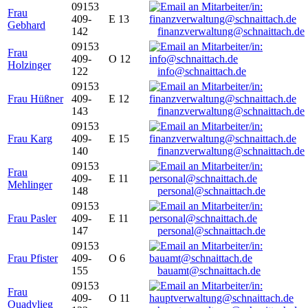
09153
Frau
409-
E 13
Gebhard
142
finanzverwaltung@schnaittach.de
09153
Frau
409-
O 12
Holzinger
122
info@schnaittach.de
09153
Frau Hüßner
409-
E 12
143
finanzverwaltung@schnaittach.de
09153
Frau Karg
409-
E 15
140
finanzverwaltung@schnaittach.de
09153
Frau
409-
E 11
Mehlinger
148
personal@schnaittach.de
09153
Frau Pasler
409-
E 11
147
personal@schnaittach.de
09153
Frau Pfister
409-
O 6
155
bauamt@schnaittach.de
09153
Frau
409-
O 11
Quadvlieg