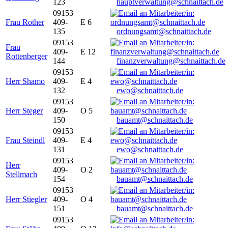
123
hauptverwaltung@schnaittach.de
09153
Frau Rother
409-
E 6
135
ordnungsamt@schnaittach.de
09153
Frau
409-
E 12
Rottenberger
144
finanzverwaltung@schnaittach.de
09153
Herr Shamo
409-
E 4
132
ewo@schnaittach.de
09153
Herr Steger
409-
O 5
150
bauamt@schnaittach.de
09153
Frau Steindl
409-
E 4
131
ewo@schnaittach.de
09153
Herr
409-
O 2
Stellmach
154
bauamt@schnaittach.de
09153
Herr Stiegler
409-
O 4
151
bauamt@schnaittach.de
09153