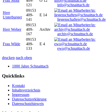
Frau Stöhr
409-
O 12
121
info@schnaittach.de
09153
Herr
409-
E 14
Unterburger
141
liegenschaften@schnaittach.de
09153
Herr Weber
409-
Archiv
167
archiv@schnaittach.de
09153
Frau Wilde
409-
E 4
133
ewo@schnaittach.de
drucken
nach oben
1000 Jahre Schnaittach
Quicklinks
Kontakt
Inhaltsverzeichnis
Impressum
Datenschutzerklärung
Datenschutzhinweis