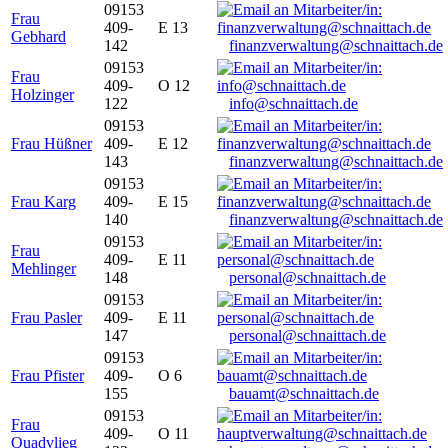
09153
Frau
409-
E 13
Gebhard
142
finanzverwaltung@schnaittach.de
09153
Frau
409-
O 12
Holzinger
122
info@schnaittach.de
09153
Frau Hüßner
409-
E 12
143
finanzverwaltung@schnaittach.de
09153
Frau Karg
409-
E 15
140
finanzverwaltung@schnaittach.de
09153
Frau
409-
E 11
Mehlinger
148
personal@schnaittach.de
09153
Frau Pasler
409-
E 11
147
personal@schnaittach.de
09153
Frau Pfister
409-
O 6
155
bauamt@schnaittach.de
09153
Frau
409-
O 11
Quadvlieg