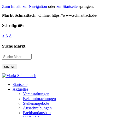
Zum Inhalt
,
zur Navigation
oder
zur Startseite
springen.
Markt Schnaittach
| Online: https://www.schnaittach.de/
Schriftgröße
A
A
A
Suche Markt
suchen
Startseite
Aktuelles
Veranstaltungen
Bekanntmachungen
Stellenangebote
Ausschreibungen
Breitbandausbau