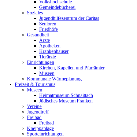
Volkshochschule
Gemeindebücherei
Soziales
Jugendhilfezentrum der Caritas
Senioren
Friedhöfe
Gesundheit
Ärzte
Apotheken
Krankenhäuser
Tierärzte
Einrichtungen
Kirchen, Kapellen und Pfarrämter
Museen
Kommunale Wärmeplanung
Freizeit & Tourismus
Museen
Heimatmuseum Schnaittach
Jüdisches Museum Franken
Vereine
Jugendtreff
Freibad
Freibad
Kneippanlage
Sporteinrichtungen