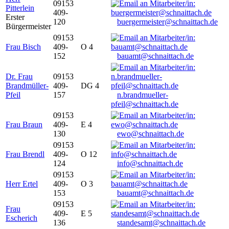
09153
Pitterlein
409-
Erster
120
buergermeister@schnaittach.de
Bürgermeister
09153
Frau Bisch
409-
O 4
152
bauamt@schnaittach.de
Dr. Frau
09153
Brandmüller-
409-
DG 4
Pfeil
157
n.brandmueller-
pfeil@schnaittach.de
09153
Frau Braun
409-
E 4
130
ewo@schnaittach.de
09153
Frau Brendl
409-
O 12
124
info@schnaittach.de
09153
Herr Ertel
409-
O 3
153
bauamt@schnaittach.de
09153
Frau
409-
E 5
Escherich
136
standesamt@schnaittach.de