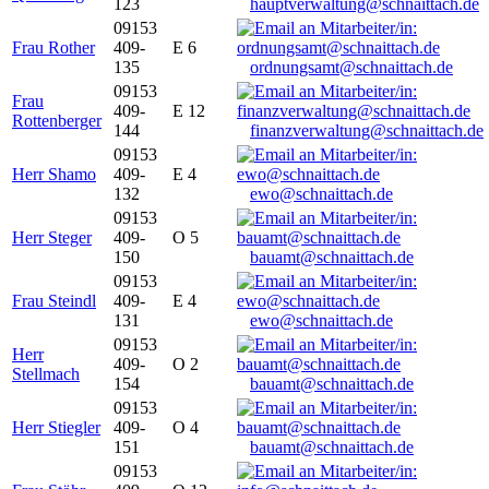
123
hauptverwaltung@schnaittach.de
09153
Frau Rother
409-
E 6
135
ordnungsamt@schnaittach.de
09153
Frau
409-
E 12
Rottenberger
144
finanzverwaltung@schnaittach.de
09153
Herr Shamo
409-
E 4
132
ewo@schnaittach.de
09153
Herr Steger
409-
O 5
150
bauamt@schnaittach.de
09153
Frau Steindl
409-
E 4
131
ewo@schnaittach.de
09153
Herr
409-
O 2
Stellmach
154
bauamt@schnaittach.de
09153
Herr Stiegler
409-
O 4
151
bauamt@schnaittach.de
09153