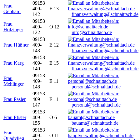
09153
Frau
409-
E 13
Gebhard
142
finanzverwaltung@schnaittach.de
09153
Frau
409-
O 12
Holzinger
122
info@schnaittach.de
09153
Frau Hüßner
409-
E 12
143
finanzverwaltung@schnaittach.de
09153
Frau Karg
409-
E 15
140
finanzverwaltung@schnaittach.de
09153
Frau
409-
E 11
Mehlinger
148
personal@schnaittach.de
09153
Frau Pasler
409-
E 11
147
personal@schnaittach.de
09153
Frau Pfister
409-
O 6
155
bauamt@schnaittach.de
09153
Frau
409-
O 11
Quadvlieg