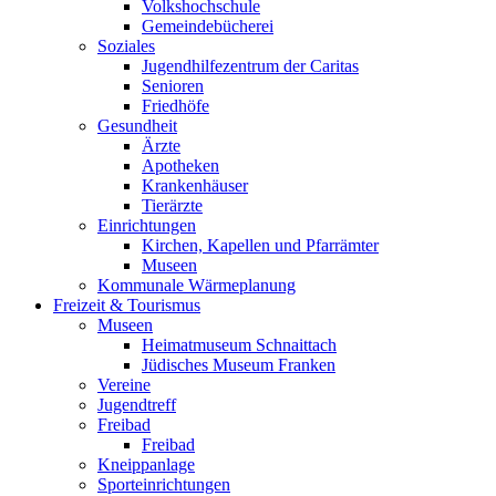
Volkshochschule
Gemeindebücherei
Soziales
Jugendhilfezentrum der Caritas
Senioren
Friedhöfe
Gesundheit
Ärzte
Apotheken
Krankenhäuser
Tierärzte
Einrichtungen
Kirchen, Kapellen und Pfarrämter
Museen
Kommunale Wärmeplanung
Freizeit & Tourismus
Museen
Heimatmuseum Schnaittach
Jüdisches Museum Franken
Vereine
Jugendtreff
Freibad
Freibad
Kneippanlage
Sporteinrichtungen