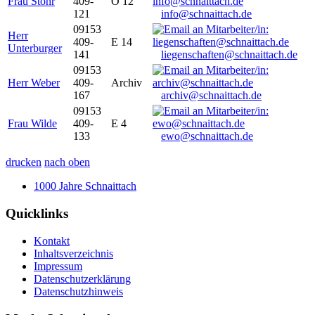
Frau Stöhr
409-
O 12
121
info@schnaittach.de
09153
Herr
409-
E 14
Unterburger
141
liegenschaften@schnaittach.de
09153
Herr Weber
409-
Archiv
167
archiv@schnaittach.de
09153
Frau Wilde
409-
E 4
133
ewo@schnaittach.de
drucken
nach oben
1000 Jahre Schnaittach
Quicklinks
Kontakt
Inhaltsverzeichnis
Impressum
Datenschutzerklärung
Datenschutzhinweis