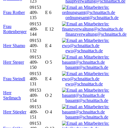
123
hauptverwaltung@schnaittach.de
09153
Frau Rother
409-
E 6
135
ordnungsamt@schnaittach.de
09153
Frau
409-
E 12
Rottenberger
144
finanzverwaltung@schnaittach.de
09153
Herr Shamo
409-
E 4
132
ewo@schnaittach.de
09153
Herr Steger
409-
O 5
150
bauamt@schnaittach.de
09153
Frau Steindl
409-
E 4
131
ewo@schnaittach.de
09153
Herr
409-
O 2
Stellmach
154
bauamt@schnaittach.de
09153
Herr Stiegler
409-
O 4
151
bauamt@schnaittach.de
09153