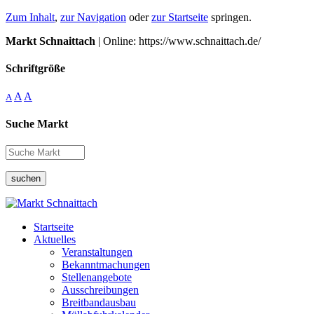
Zum Inhalt
,
zur Navigation
oder
zur Startseite
springen.
Markt Schnaittach
| Online: https://www.schnaittach.de/
Schriftgröße
A
A
A
Suche Markt
suchen
Startseite
Aktuelles
Veranstaltungen
Bekanntmachungen
Stellenangebote
Ausschreibungen
Breitbandausbau