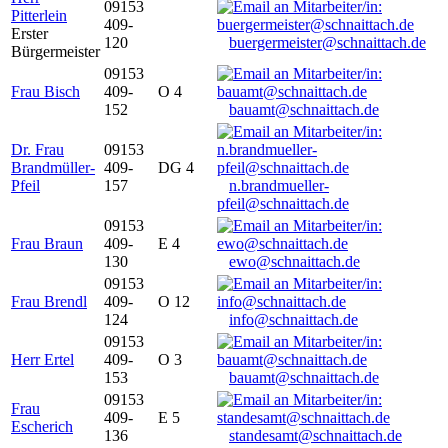
09153
Pitterlein
409-
Erster
120
buergermeister@schnaittach.de
Bürgermeister
09153
Frau Bisch
409-
O 4
152
bauamt@schnaittach.de
Dr. Frau
09153
Brandmüller-
409-
DG 4
Pfeil
157
n.brandmueller-
pfeil@schnaittach.de
09153
Frau Braun
409-
E 4
130
ewo@schnaittach.de
09153
Frau Brendl
409-
O 12
124
info@schnaittach.de
09153
Herr Ertel
409-
O 3
153
bauamt@schnaittach.de
09153
Frau
409-
E 5
Escherich
136
standesamt@schnaittach.de