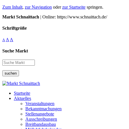
Zum Inhalt
,
zur Navigation
oder
zur Startseite
springen.
Markt Schnaittach
| Online: https://www.schnaittach.de/
Schriftgröße
A
A
A
Suche Markt
suchen
Startseite
Aktuelles
Veranstaltungen
Bekanntmachungen
Stellenangebote
Ausschreibungen
Breitbandausbau