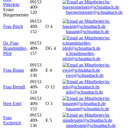
09153
Pitterlein
409-
Erster
120
buergermeister@schnaittach.de
Bürgermeister
09153
Frau Bisch
409-
O 4
152
bauamt@schnaittach.de
Dr. Frau
09153
Brandmüller-
409-
DG 4
Pfeil
157
n.brandmueller-
pfeil@schnaittach.de
09153
Frau Braun
409-
E 4
130
ewo@schnaittach.de
09153
Frau Brendl
409-
O 12
124
info@schnaittach.de
09153
Herr Ertel
409-
O 3
153
bauamt@schnaittach.de
09153
Frau
409-
E 5
Escherich
136
standesamt@schnaittach.de