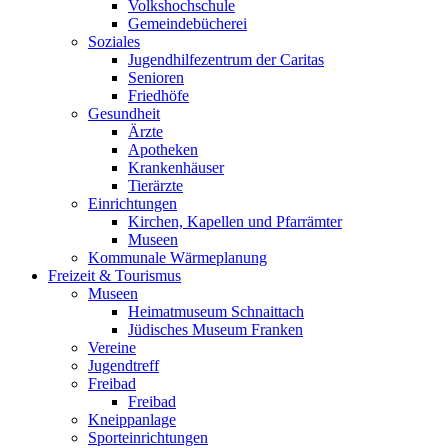
Volkshochschule
Gemeindebücherei
Soziales
Jugendhilfezentrum der Caritas
Senioren
Friedhöfe
Gesundheit
Ärzte
Apotheken
Krankenhäuser
Tierärzte
Einrichtungen
Kirchen, Kapellen und Pfarrämter
Museen
Kommunale Wärmeplanung
Freizeit & Tourismus
Museen
Heimatmuseum Schnaittach
Jüdisches Museum Franken
Vereine
Jugendtreff
Freibad
Freibad
Kneippanlage
Sporteinrichtungen