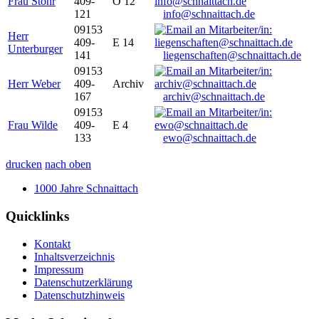
Frau Stöhr
409-
O 12
121
info@schnaittach.de
09153
Herr
409-
E 14
Unterburger
141
liegenschaften@schnaittach.de
09153
Herr Weber
409-
Archiv
167
archiv@schnaittach.de
09153
Frau Wilde
409-
E 4
133
ewo@schnaittach.de
drucken
nach oben
1000 Jahre Schnaittach
Quicklinks
Kontakt
Inhaltsverzeichnis
Impressum
Datenschutzerklärung
Datenschutzhinweis