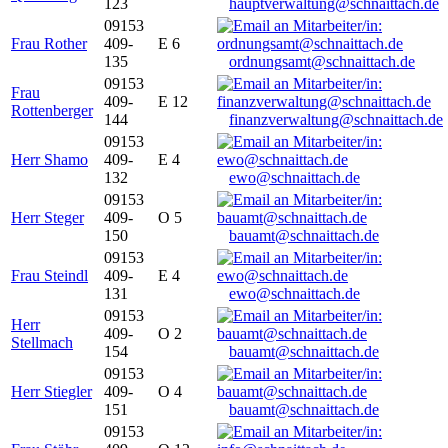
123
hauptverwaltung@schnaittach.de
09153
Frau Rother
409-
E 6
135
ordnungsamt@schnaittach.de
09153
Frau
409-
E 12
Rottenberger
144
finanzverwaltung@schnaittach.de
09153
Herr Shamo
409-
E 4
132
ewo@schnaittach.de
09153
Herr Steger
409-
O 5
150
bauamt@schnaittach.de
09153
Frau Steindl
409-
E 4
131
ewo@schnaittach.de
09153
Herr
409-
O 2
Stellmach
154
bauamt@schnaittach.de
09153
Herr Stiegler
409-
O 4
151
bauamt@schnaittach.de
09153