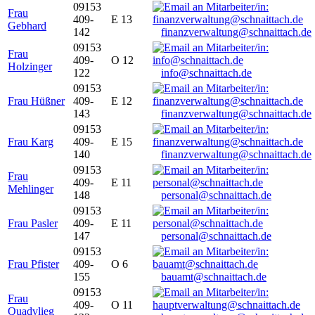
09153
Frau
409-
E 13
Gebhard
142
finanzverwaltung@schnaittach.de
09153
Frau
409-
O 12
Holzinger
122
info@schnaittach.de
09153
Frau Hüßner
409-
E 12
143
finanzverwaltung@schnaittach.de
09153
Frau Karg
409-
E 15
140
finanzverwaltung@schnaittach.de
09153
Frau
409-
E 11
Mehlinger
148
personal@schnaittach.de
09153
Frau Pasler
409-
E 11
147
personal@schnaittach.de
09153
Frau Pfister
409-
O 6
155
bauamt@schnaittach.de
09153
Frau
409-
O 11
Quadvlieg