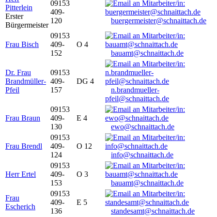
09153
Pitterlein
409-
Erster
120
buergermeister@schnaittach.de
Bürgermeister
09153
Frau Bisch
409-
O 4
152
bauamt@schnaittach.de
Dr. Frau
09153
Brandmüller-
409-
DG 4
Pfeil
157
n.brandmueller-
pfeil@schnaittach.de
09153
Frau Braun
409-
E 4
130
ewo@schnaittach.de
09153
Frau Brendl
409-
O 12
124
info@schnaittach.de
09153
Herr Ertel
409-
O 3
153
bauamt@schnaittach.de
09153
Frau
409-
E 5
Escherich
136
standesamt@schnaittach.de