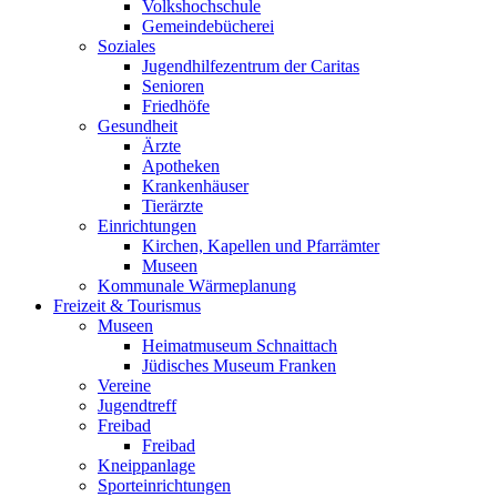
Volkshochschule
Gemeindebücherei
Soziales
Jugendhilfezentrum der Caritas
Senioren
Friedhöfe
Gesundheit
Ärzte
Apotheken
Krankenhäuser
Tierärzte
Einrichtungen
Kirchen, Kapellen und Pfarrämter
Museen
Kommunale Wärmeplanung
Freizeit & Tourismus
Museen
Heimatmuseum Schnaittach
Jüdisches Museum Franken
Vereine
Jugendtreff
Freibad
Freibad
Kneippanlage
Sporteinrichtungen