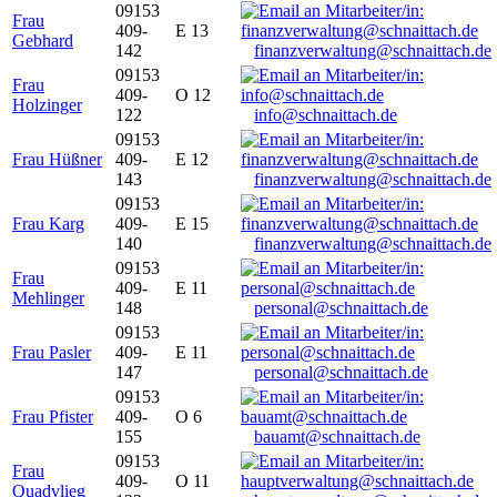
09153
Frau
409-
E 13
Gebhard
142
finanzverwaltung@schnaittach.de
09153
Frau
409-
O 12
Holzinger
122
info@schnaittach.de
09153
Frau Hüßner
409-
E 12
143
finanzverwaltung@schnaittach.de
09153
Frau Karg
409-
E 15
140
finanzverwaltung@schnaittach.de
09153
Frau
409-
E 11
Mehlinger
148
personal@schnaittach.de
09153
Frau Pasler
409-
E 11
147
personal@schnaittach.de
09153
Frau Pfister
409-
O 6
155
bauamt@schnaittach.de
09153
Frau
409-
O 11
Quadvlieg