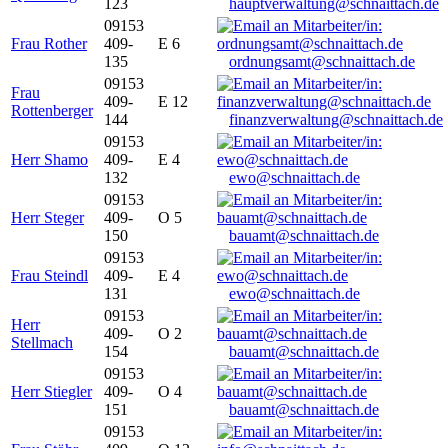
123
hauptverwaltung@schnaittach.de
09153
Frau Rother
409-
E 6
135
ordnungsamt@schnaittach.de
09153
Frau
409-
E 12
Rottenberger
144
finanzverwaltung@schnaittach.de
09153
Herr Shamo
409-
E 4
132
ewo@schnaittach.de
09153
Herr Steger
409-
O 5
150
bauamt@schnaittach.de
09153
Frau Steindl
409-
E 4
131
ewo@schnaittach.de
09153
Herr
409-
O 2
Stellmach
154
bauamt@schnaittach.de
09153
Herr Stiegler
409-
O 4
151
bauamt@schnaittach.de
09153