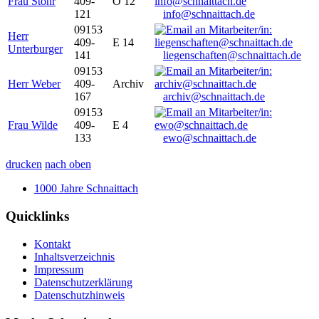
Frau Stöhr
409-
O 12
121
info@schnaittach.de
09153
Herr
409-
E 14
Unterburger
141
liegenschaften@schnaittach.de
09153
Herr Weber
409-
Archiv
167
archiv@schnaittach.de
09153
Frau Wilde
409-
E 4
133
ewo@schnaittach.de
drucken
nach oben
1000 Jahre Schnaittach
Quicklinks
Kontakt
Inhaltsverzeichnis
Impressum
Datenschutzerklärung
Datenschutzhinweis