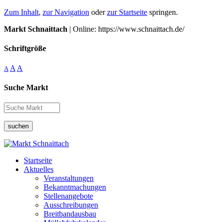
Zum Inhalt
,
zur Navigation
oder
zur Startseite
springen.
Markt Schnaittach
| Online: https://www.schnaittach.de/
Schriftgröße
A
A
A
Suche Markt
suchen
Startseite
Aktuelles
Veranstaltungen
Bekanntmachungen
Stellenangebote
Ausschreibungen
Breitbandausbau