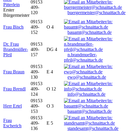
09153
Pitterlein
409-
Erster
120
buergermeister@schnaittach.de
Bürgermeister
09153
Frau Bisch
409-
O 4
152
bauamt@schnaittach.de
Dr. Frau
09153
Brandmüller-
409-
DG 4
Pfeil
157
n.brandmueller-
pfeil@schnaittach.de
09153
Frau Braun
409-
E 4
130
ewo@schnaittach.de
09153
Frau Brendl
409-
O 12
124
info@schnaittach.de
09153
Herr Ertel
409-
O 3
153
bauamt@schnaittach.de
09153
Frau
409-
E 5
Escherich
136
standesamt@schnaittach.de