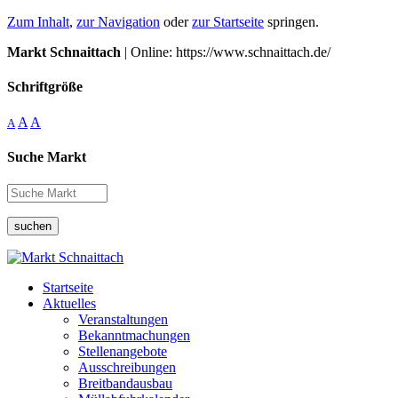
Zum Inhalt
,
zur Navigation
oder
zur Startseite
springen.
Markt Schnaittach
| Online: https://www.schnaittach.de/
Schriftgröße
A
A
A
Suche Markt
suchen
Startseite
Aktuelles
Veranstaltungen
Bekanntmachungen
Stellenangebote
Ausschreibungen
Breitbandausbau