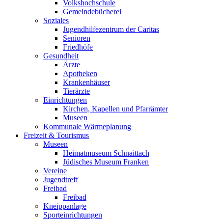
Volkshochschule
Gemeindebücherei
Soziales
Jugendhilfezentrum der Caritas
Senioren
Friedhöfe
Gesundheit
Ärzte
Apotheken
Krankenhäuser
Tierärzte
Einrichtungen
Kirchen, Kapellen und Pfarrämter
Museen
Kommunale Wärmeplanung
Freizeit & Tourismus
Museen
Heimatmuseum Schnaittach
Jüdisches Museum Franken
Vereine
Jugendtreff
Freibad
Freibad
Kneippanlage
Sporteinrichtungen