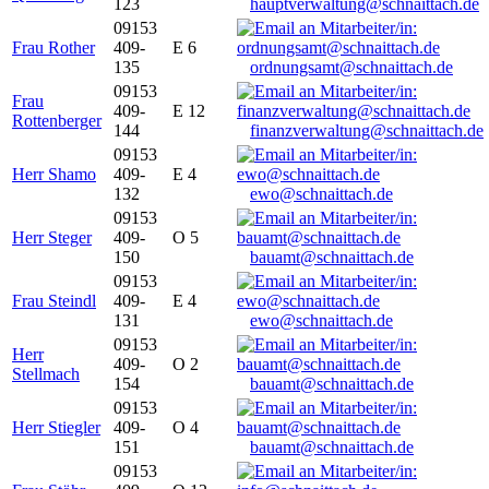
123
hauptverwaltung@schnaittach.de
09153
Frau Rother
409-
E 6
135
ordnungsamt@schnaittach.de
09153
Frau
409-
E 12
Rottenberger
144
finanzverwaltung@schnaittach.de
09153
Herr Shamo
409-
E 4
132
ewo@schnaittach.de
09153
Herr Steger
409-
O 5
150
bauamt@schnaittach.de
09153
Frau Steindl
409-
E 4
131
ewo@schnaittach.de
09153
Herr
409-
O 2
Stellmach
154
bauamt@schnaittach.de
09153
Herr Stiegler
409-
O 4
151
bauamt@schnaittach.de
09153