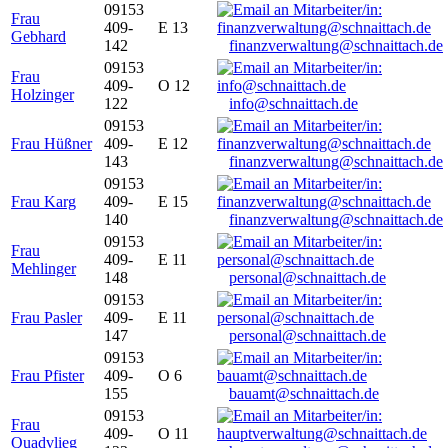
09153
Frau
409-
E 13
Gebhard
142
finanzverwaltung@schnaittach.de
09153
Frau
409-
O 12
Holzinger
122
info@schnaittach.de
09153
Frau Hüßner
409-
E 12
143
finanzverwaltung@schnaittach.de
09153
Frau Karg
409-
E 15
140
finanzverwaltung@schnaittach.de
09153
Frau
409-
E 11
Mehlinger
148
personal@schnaittach.de
09153
Frau Pasler
409-
E 11
147
personal@schnaittach.de
09153
Frau Pfister
409-
O 6
155
bauamt@schnaittach.de
09153
Frau
409-
O 11
Quadvlieg