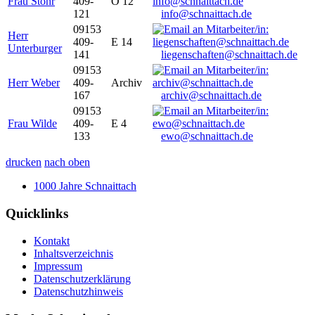
Frau Stöhr
409-
O 12
121
info@schnaittach.de
09153
Herr
409-
E 14
Unterburger
141
liegenschaften@schnaittach.de
09153
Herr Weber
409-
Archiv
167
archiv@schnaittach.de
09153
Frau Wilde
409-
E 4
133
ewo@schnaittach.de
drucken
nach oben
1000 Jahre Schnaittach
Quicklinks
Kontakt
Inhaltsverzeichnis
Impressum
Datenschutzerklärung
Datenschutzhinweis