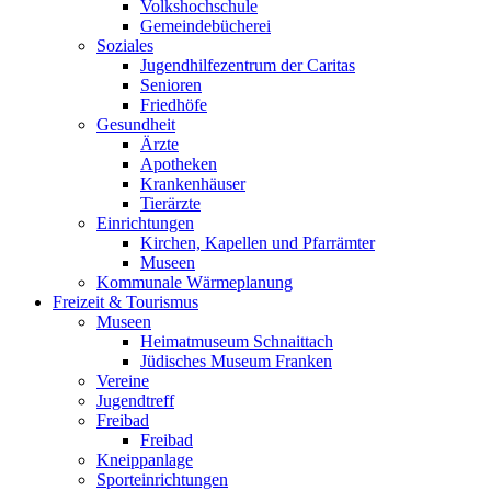
Volkshochschule
Gemeindebücherei
Soziales
Jugendhilfezentrum der Caritas
Senioren
Friedhöfe
Gesundheit
Ärzte
Apotheken
Krankenhäuser
Tierärzte
Einrichtungen
Kirchen, Kapellen und Pfarrämter
Museen
Kommunale Wärmeplanung
Freizeit & Tourismus
Museen
Heimatmuseum Schnaittach
Jüdisches Museum Franken
Vereine
Jugendtreff
Freibad
Freibad
Kneippanlage
Sporteinrichtungen