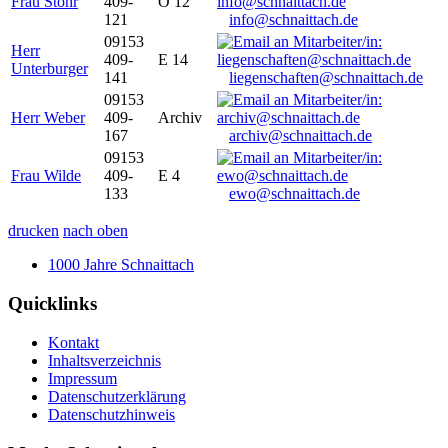
Frau Stöhr
409-
O 12
121
info@schnaittach.de
09153
Herr
409-
E 14
Unterburger
141
liegenschaften@schnaittach.de
09153
Herr Weber
409-
Archiv
167
archiv@schnaittach.de
09153
Frau Wilde
409-
E 4
133
ewo@schnaittach.de
drucken
nach oben
1000 Jahre Schnaittach
Quicklinks
Kontakt
Inhaltsverzeichnis
Impressum
Datenschutzerklärung
Datenschutzhinweis