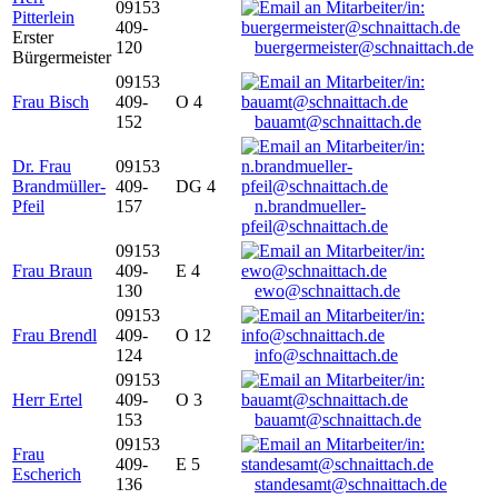
09153
Pitterlein
409-
Erster
120
buergermeister@schnaittach.de
Bürgermeister
09153
Frau Bisch
409-
O 4
152
bauamt@schnaittach.de
Dr. Frau
09153
Brandmüller-
409-
DG 4
Pfeil
157
n.brandmueller-
pfeil@schnaittach.de
09153
Frau Braun
409-
E 4
130
ewo@schnaittach.de
09153
Frau Brendl
409-
O 12
124
info@schnaittach.de
09153
Herr Ertel
409-
O 3
153
bauamt@schnaittach.de
09153
Frau
409-
E 5
Escherich
136
standesamt@schnaittach.de