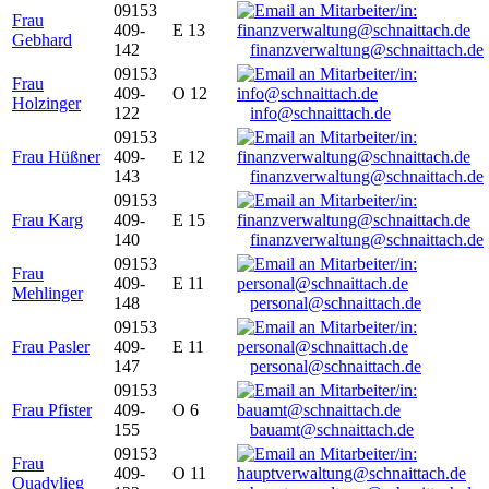
09153
Frau
409-
E 13
Gebhard
142
finanzverwaltung@schnaittach.de
09153
Frau
409-
O 12
Holzinger
122
info@schnaittach.de
09153
Frau Hüßner
409-
E 12
143
finanzverwaltung@schnaittach.de
09153
Frau Karg
409-
E 15
140
finanzverwaltung@schnaittach.de
09153
Frau
409-
E 11
Mehlinger
148
personal@schnaittach.de
09153
Frau Pasler
409-
E 11
147
personal@schnaittach.de
09153
Frau Pfister
409-
O 6
155
bauamt@schnaittach.de
09153
Frau
409-
O 11
Quadvlieg