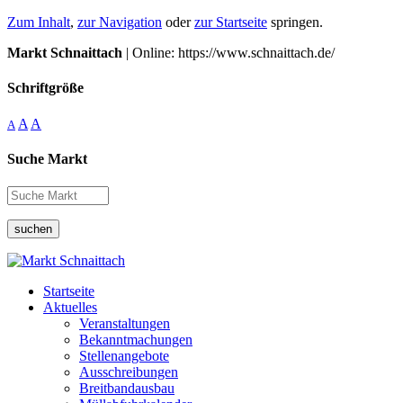
Zum Inhalt
,
zur Navigation
oder
zur Startseite
springen.
Markt Schnaittach
| Online: https://www.schnaittach.de/
Schriftgröße
A
A
A
Suche Markt
suchen
Startseite
Aktuelles
Veranstaltungen
Bekanntmachungen
Stellenangebote
Ausschreibungen
Breitbandausbau