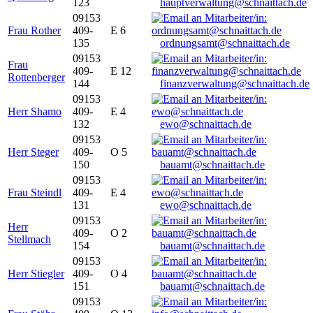
123
hauptverwaltung@schnaittach.de
09153
Frau Rother
409-
E 6
135
ordnungsamt@schnaittach.de
09153
Frau
409-
E 12
Rottenberger
144
finanzverwaltung@schnaittach.de
09153
Herr Shamo
409-
E 4
132
ewo@schnaittach.de
09153
Herr Steger
409-
O 5
150
bauamt@schnaittach.de
09153
Frau Steindl
409-
E 4
131
ewo@schnaittach.de
09153
Herr
409-
O 2
Stellmach
154
bauamt@schnaittach.de
09153
Herr Stiegler
409-
O 4
151
bauamt@schnaittach.de
09153