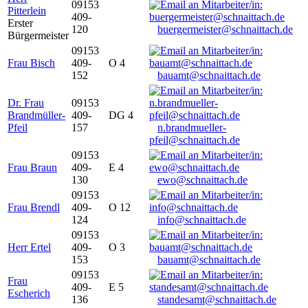
09153
Pitterlein
409-
Erster
120
buergermeister@schnaittach.de
Bürgermeister
09153
Frau Bisch
409-
O 4
152
bauamt@schnaittach.de
Dr. Frau
09153
Brandmüller-
409-
DG 4
Pfeil
157
n.brandmueller-
pfeil@schnaittach.de
09153
Frau Braun
409-
E 4
130
ewo@schnaittach.de
09153
Frau Brendl
409-
O 12
124
info@schnaittach.de
09153
Herr Ertel
409-
O 3
153
bauamt@schnaittach.de
09153
Frau
409-
E 5
Escherich
136
standesamt@schnaittach.de