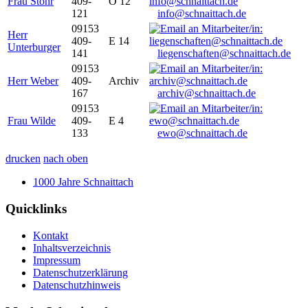
Frau Stöhr
409-
O 12
121
info@schnaittach.de
09153
Herr
409-
E 14
Unterburger
141
liegenschaften@schnaittach.de
09153
Herr Weber
409-
Archiv
167
archiv@schnaittach.de
09153
Frau Wilde
409-
E 4
133
ewo@schnaittach.de
drucken
nach oben
1000 Jahre Schnaittach
Quicklinks
Kontakt
Inhaltsverzeichnis
Impressum
Datenschutzerklärung
Datenschutzhinweis