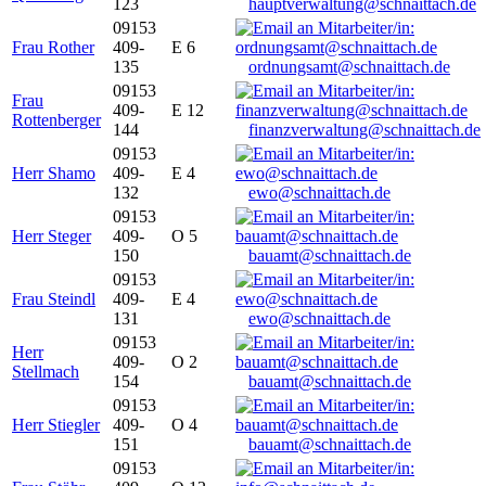
123
hauptverwaltung@schnaittach.de
09153
Frau Rother
409-
E 6
135
ordnungsamt@schnaittach.de
09153
Frau
409-
E 12
Rottenberger
144
finanzverwaltung@schnaittach.de
09153
Herr Shamo
409-
E 4
132
ewo@schnaittach.de
09153
Herr Steger
409-
O 5
150
bauamt@schnaittach.de
09153
Frau Steindl
409-
E 4
131
ewo@schnaittach.de
09153
Herr
409-
O 2
Stellmach
154
bauamt@schnaittach.de
09153
Herr Stiegler
409-
O 4
151
bauamt@schnaittach.de
09153