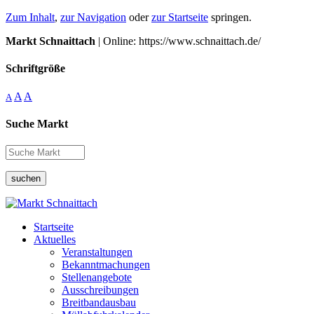
Zum Inhalt
,
zur Navigation
oder
zur Startseite
springen.
Markt Schnaittach
| Online: https://www.schnaittach.de/
Schriftgröße
A
A
A
Suche Markt
suchen
Startseite
Aktuelles
Veranstaltungen
Bekanntmachungen
Stellenangebote
Ausschreibungen
Breitbandausbau