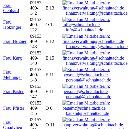
09153
Frau
409-
E 13
Gebhard
142
finanzverwaltung@schnaittach.de
09153
Frau
409-
O 12
Holzinger
122
info@schnaittach.de
09153
Frau Hüßner
409-
E 12
143
finanzverwaltung@schnaittach.de
09153
Frau Karg
409-
E 15
140
finanzverwaltung@schnaittach.de
09153
Frau
409-
E 11
Mehlinger
148
personal@schnaittach.de
09153
Frau Pasler
409-
E 11
147
personal@schnaittach.de
09153
Frau Pfister
409-
O 6
155
bauamt@schnaittach.de
09153
Frau
409-
O 11
Quadvlieg