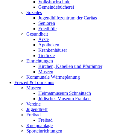
Volkshochschule
Gemeindebücherei
Soziales
Jugendhilfezentrum der Caritas
Senioren
Friedhöfe
Gesundheit
Ärzte
Apotheken
Krankenhäuser
Tierärzte
Einrichtungen
Kirchen, Kapellen und Pfarrämter
Museen
Kommunale Wärmeplanung
Freizeit & Tourismus
Museen
Heimatmuseum Schnaittach
Jüdisches Museum Franken
Vereine
Jugendtreff
Freibad
Freibad
Kneippanlage
Sporteinrichtungen