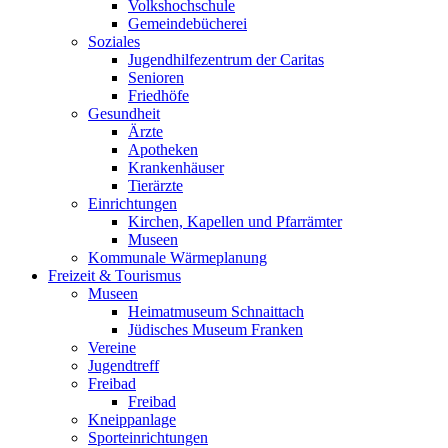
Volkshochschule
Gemeindebücherei
Soziales
Jugendhilfezentrum der Caritas
Senioren
Friedhöfe
Gesundheit
Ärzte
Apotheken
Krankenhäuser
Tierärzte
Einrichtungen
Kirchen, Kapellen und Pfarrämter
Museen
Kommunale Wärmeplanung
Freizeit & Tourismus
Museen
Heimatmuseum Schnaittach
Jüdisches Museum Franken
Vereine
Jugendtreff
Freibad
Freibad
Kneippanlage
Sporteinrichtungen