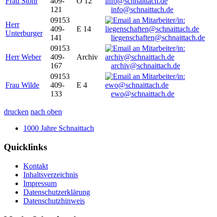
Frau Stöhr
409-
O 12
121
info@schnaittach.de
09153
Herr
409-
E 14
Unterburger
141
liegenschaften@schnaittach.de
09153
Herr Weber
409-
Archiv
167
archiv@schnaittach.de
09153
Frau Wilde
409-
E 4
133
ewo@schnaittach.de
drucken
nach oben
1000 Jahre Schnaittach
Quicklinks
Kontakt
Inhaltsverzeichnis
Impressum
Datenschutzerklärung
Datenschutzhinweis