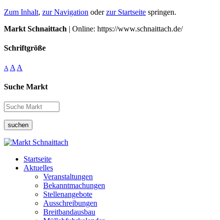
Zum Inhalt
,
zur Navigation
oder
zur Startseite
springen.
Markt Schnaittach
| Online: https://www.schnaittach.de/
Schriftgröße
A
A
A
Suche Markt
suchen
Startseite
Aktuelles
Veranstaltungen
Bekanntmachungen
Stellenangebote
Ausschreibungen
Breitbandausbau