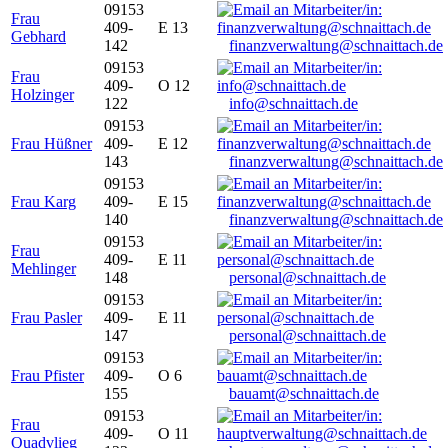
09153
Frau
409-
E 13
Gebhard
142
finanzverwaltung@schnaittach.de
09153
Frau
409-
O 12
Holzinger
122
info@schnaittach.de
09153
Frau Hüßner
409-
E 12
143
finanzverwaltung@schnaittach.de
09153
Frau Karg
409-
E 15
140
finanzverwaltung@schnaittach.de
09153
Frau
409-
E 11
Mehlinger
148
personal@schnaittach.de
09153
Frau Pasler
409-
E 11
147
personal@schnaittach.de
09153
Frau Pfister
409-
O 6
155
bauamt@schnaittach.de
09153
Frau
409-
O 11
Quadvlieg