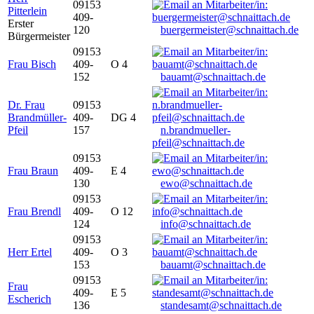
09153
Pitterlein
409-
Erster
120
buergermeister@schnaittach.de
Bürgermeister
09153
Frau Bisch
409-
O 4
152
bauamt@schnaittach.de
Dr. Frau
09153
Brandmüller-
409-
DG 4
Pfeil
157
n.brandmueller-
pfeil@schnaittach.de
09153
Frau Braun
409-
E 4
130
ewo@schnaittach.de
09153
Frau Brendl
409-
O 12
124
info@schnaittach.de
09153
Herr Ertel
409-
O 3
153
bauamt@schnaittach.de
09153
Frau
409-
E 5
Escherich
136
standesamt@schnaittach.de