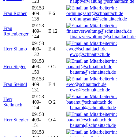
123
hauptverwaltung@schnaittach.de
09153
Frau Rother
409-
E 6
135
ordnungsamt@schnaittach.de
09153
Frau
409-
E 12
Rottenberger
144
finanzverwaltung@schnaittach.de
09153
Herr Shamo
409-
E 4
132
ewo@schnaittach.de
09153
Herr Steger
409-
O 5
150
bauamt@schnaittach.de
09153
Frau Steindl
409-
E 4
131
ewo@schnaittach.de
09153
Herr
409-
O 2
Stellmach
154
bauamt@schnaittach.de
09153
Herr Stiegler
409-
O 4
151
bauamt@schnaittach.de
09153