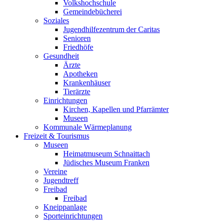
Volkshochschule
Gemeindebücherei
Soziales
Jugendhilfezentrum der Caritas
Senioren
Friedhöfe
Gesundheit
Ärzte
Apotheken
Krankenhäuser
Tierärzte
Einrichtungen
Kirchen, Kapellen und Pfarrämter
Museen
Kommunale Wärmeplanung
Freizeit & Tourismus
Museen
Heimatmuseum Schnaittach
Jüdisches Museum Franken
Vereine
Jugendtreff
Freibad
Freibad
Kneippanlage
Sporteinrichtungen