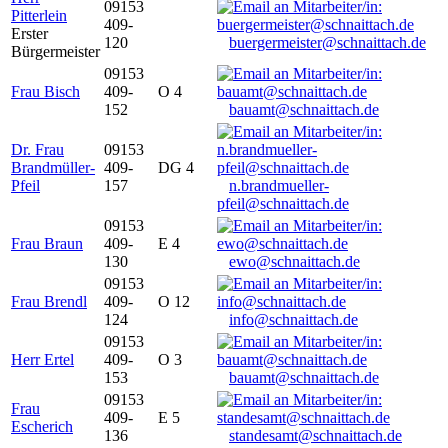
09153
Pitterlein
409-
Erster
120
buergermeister@schnaittach.de
Bürgermeister
09153
Frau Bisch
409-
O 4
152
bauamt@schnaittach.de
Dr. Frau
09153
Brandmüller-
409-
DG 4
Pfeil
157
n.brandmueller-
pfeil@schnaittach.de
09153
Frau Braun
409-
E 4
130
ewo@schnaittach.de
09153
Frau Brendl
409-
O 12
124
info@schnaittach.de
09153
Herr Ertel
409-
O 3
153
bauamt@schnaittach.de
09153
Frau
409-
E 5
Escherich
136
standesamt@schnaittach.de