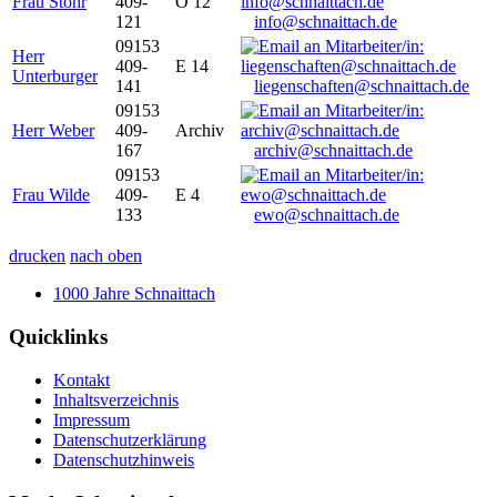
Frau Stöhr
409-
O 12
121
info@schnaittach.de
09153
Herr
409-
E 14
Unterburger
141
liegenschaften@schnaittach.de
09153
Herr Weber
409-
Archiv
167
archiv@schnaittach.de
09153
Frau Wilde
409-
E 4
133
ewo@schnaittach.de
drucken
nach oben
1000 Jahre Schnaittach
Quicklinks
Kontakt
Inhaltsverzeichnis
Impressum
Datenschutzerklärung
Datenschutzhinweis