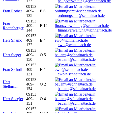
123
hauptverwaltung@schnaittach.de
09153
Frau Rother
409-
E 6
135
ordnungsamt@schnaittach.de
09153
Frau
409-
E 12
Rottenberger
144
finanzverwaltung@schnaittach.de
09153
Herr Shamo
409-
E 4
132
ewo@schnaittach.de
09153
Herr Steger
409-
O 5
150
bauamt@schnaittach.de
09153
Frau Steindl
409-
E 4
131
ewo@schnaittach.de
09153
Herr
409-
O 2
Stellmach
154
bauamt@schnaittach.de
09153
Herr Stiegler
409-
O 4
151
bauamt@schnaittach.de
09153