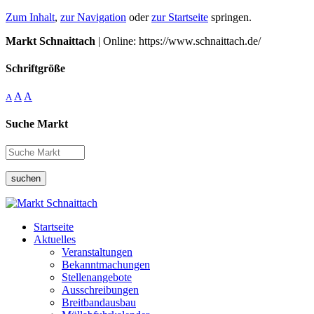
Zum Inhalt
,
zur Navigation
oder
zur Startseite
springen.
Markt Schnaittach
| Online: https://www.schnaittach.de/
Schriftgröße
A
A
A
Suche Markt
suchen
Startseite
Aktuelles
Veranstaltungen
Bekanntmachungen
Stellenangebote
Ausschreibungen
Breitbandausbau