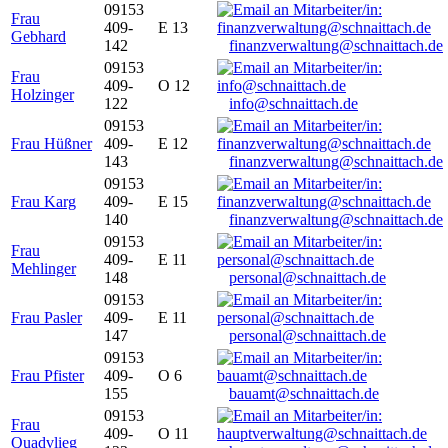
09153
Frau
409-
E 13
Gebhard
142
finanzverwaltung@schnaittach.de
09153
Frau
409-
O 12
Holzinger
122
info@schnaittach.de
09153
Frau Hüßner
409-
E 12
143
finanzverwaltung@schnaittach.de
09153
Frau Karg
409-
E 15
140
finanzverwaltung@schnaittach.de
09153
Frau
409-
E 11
Mehlinger
148
personal@schnaittach.de
09153
Frau Pasler
409-
E 11
147
personal@schnaittach.de
09153
Frau Pfister
409-
O 6
155
bauamt@schnaittach.de
09153
Frau
409-
O 11
Quadvlieg