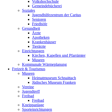
Volkshochschule
Gemeindebücherei
Soziales
Jugendhilfezentrum der Caritas
Senioren
Friedhöfe
Gesundheit
Ärzte
Apotheken
Krankenhäuser
Tierärzte
Einrichtungen
Kirchen, Kapellen und Pfarrämter
Museen
Kommunale Wärmeplanung
Freizeit & Tourismus
Museen
Heimatmuseum Schnaittach
Jüdisches Museum Franken
Vereine
Jugendtreff
Freibad
Freibad
Kneippanlage
Sporteinrichtungen