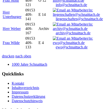
Frau Stöhr
409-
O 12
121
info@schnaittach.de
09153
Herr
409-
E 14
Unterburger
141
liegenschaften@schnaittach.de
09153
Herr Weber
409-
Archiv
167
archiv@schnaittach.de
09153
Frau Wilde
409-
E 4
133
ewo@schnaittach.de
drucken
nach oben
1000 Jahre Schnaittach
Quicklinks
Kontakt
Inhaltsverzeichnis
Impressum
Datenschutzerklärung
Datenschutzhinweis