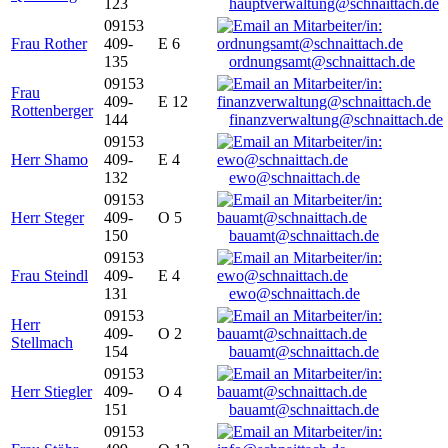
123
hauptverwaltung@schnaittach.de
09153
Frau Rother
409-
E 6
135
ordnungsamt@schnaittach.de
09153
Frau
409-
E 12
Rottenberger
144
finanzverwaltung@schnaittach.de
09153
Herr Shamo
409-
E 4
132
ewo@schnaittach.de
09153
Herr Steger
409-
O 5
150
bauamt@schnaittach.de
09153
Frau Steindl
409-
E 4
131
ewo@schnaittach.de
09153
Herr
409-
O 2
Stellmach
154
bauamt@schnaittach.de
09153
Herr Stiegler
409-
O 4
151
bauamt@schnaittach.de
09153