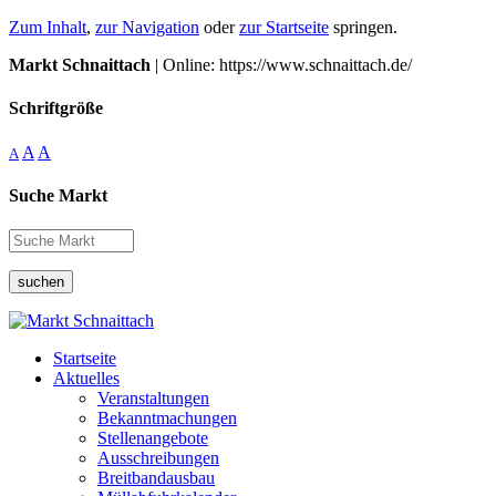
Zum Inhalt
,
zur Navigation
oder
zur Startseite
springen.
Markt Schnaittach
| Online: https://www.schnaittach.de/
Schriftgröße
A
A
A
Suche Markt
suchen
Startseite
Aktuelles
Veranstaltungen
Bekanntmachungen
Stellenangebote
Ausschreibungen
Breitbandausbau