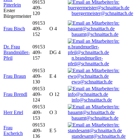
09153
Pitterlein
409-
Erster
120
buergermeister@schnaittach.de
Bürgermeister
09153
Frau Bisch
409-
O 4
152
bauamt@schnaittach.de
Dr. Frau
09153
Brandmüller-
409-
DG 4
Pfeil
157
n.brandmueller-
pfeil@schnaittach.de
09153
Frau Braun
409-
E 4
130
ewo@schnaittach.de
09153
Frau Brendl
409-
O 12
124
info@schnaittach.de
09153
Herr Ertel
409-
O 3
153
bauamt@schnaittach.de
09153
Frau
409-
E 5
Escherich
136
standesamt@schnaittach.de