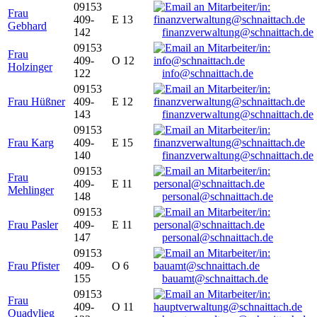
09153
Frau
409-
E 13
Gebhard
142
finanzverwaltung@schnaittach.de
09153
Frau
409-
O 12
Holzinger
122
info@schnaittach.de
09153
Frau Hüßner
409-
E 12
143
finanzverwaltung@schnaittach.de
09153
Frau Karg
409-
E 15
140
finanzverwaltung@schnaittach.de
09153
Frau
409-
E 11
Mehlinger
148
personal@schnaittach.de
09153
Frau Pasler
409-
E 11
147
personal@schnaittach.de
09153
Frau Pfister
409-
O 6
155
bauamt@schnaittach.de
09153
Frau
409-
O 11
Quadvlieg