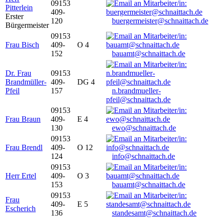
09153
Pitterlein
409-
Erster
120
buergermeister@schnaittach.de
Bürgermeister
09153
Frau Bisch
409-
O 4
152
bauamt@schnaittach.de
Dr. Frau
09153
Brandmüller-
409-
DG 4
Pfeil
157
n.brandmueller-
pfeil@schnaittach.de
09153
Frau Braun
409-
E 4
130
ewo@schnaittach.de
09153
Frau Brendl
409-
O 12
124
info@schnaittach.de
09153
Herr Ertel
409-
O 3
153
bauamt@schnaittach.de
09153
Frau
409-
E 5
Escherich
136
standesamt@schnaittach.de