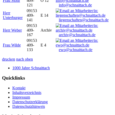
Frau Stöhr
409-
O 12
121
info@schnaittach.de
09153
Herr
409-
E 14
Unterburger
141
liegenschaften@schnaittach.de
09153
Herr Weber
409-
Archiv
167
archiv@schnaittach.de
09153
Frau Wilde
409-
E 4
133
ewo@schnaittach.de
drucken
nach oben
1000 Jahre Schnaittach
Quicklinks
Kontakt
Inhaltsverzeichnis
Impressum
Datenschutzerklärung
Datenschutzhinweis