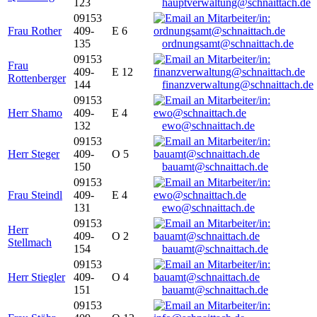
123
hauptverwaltung@schnaittach.de
09153
Frau Rother
409-
E 6
135
ordnungsamt@schnaittach.de
09153
Frau
409-
E 12
Rottenberger
144
finanzverwaltung@schnaittach.de
09153
Herr Shamo
409-
E 4
132
ewo@schnaittach.de
09153
Herr Steger
409-
O 5
150
bauamt@schnaittach.de
09153
Frau Steindl
409-
E 4
131
ewo@schnaittach.de
09153
Herr
409-
O 2
Stellmach
154
bauamt@schnaittach.de
09153
Herr Stiegler
409-
O 4
151
bauamt@schnaittach.de
09153