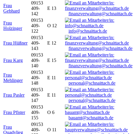
09153
Frau
409-
E 13
Gebhard
142
finanzverwaltung@schnaittach.de
09153
Frau
409-
O 12
Holzinger
122
info@schnaittach.de
09153
Frau Hüßner
409-
E 12
143
finanzverwaltung@schnaittach.de
09153
Frau Karg
409-
E 15
140
finanzverwaltung@schnaittach.de
09153
Frau
409-
E 11
Mehlinger
148
personal@schnaittach.de
09153
Frau Pasler
409-
E 11
147
personal@schnaittach.de
09153
Frau Pfister
409-
O 6
155
bauamt@schnaittach.de
09153
Frau
409-
O 11
Quadvlieg