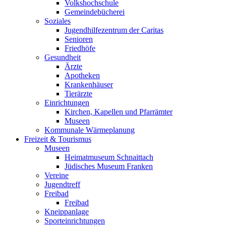
Volkshochschule
Gemeindebücherei
Soziales
Jugendhilfezentrum der Caritas
Senioren
Friedhöfe
Gesundheit
Ärzte
Apotheken
Krankenhäuser
Tierärzte
Einrichtungen
Kirchen, Kapellen und Pfarrämter
Museen
Kommunale Wärmeplanung
Freizeit & Tourismus
Museen
Heimatmuseum Schnaittach
Jüdisches Museum Franken
Vereine
Jugendtreff
Freibad
Freibad
Kneippanlage
Sporteinrichtungen