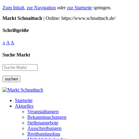
Zum Inhalt
,
zur Navigation
oder
zur Startseite
springen.
Markt Schnaittach
| Online: https://www.schnaittach.de/
Schriftgröße
A
A
A
Suche Markt
suchen
Startseite
Aktuelles
Veranstaltungen
Bekanntmachungen
Stellenangebote
Ausschreibungen
Breitbandausbau