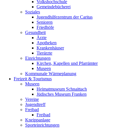
Volkshochschule
Gemeindebücherei
Soziales
Jugendhilfezentrum der Caritas
Senioren
Friedhöfe
Gesundheit
Ärzte
Apotheken
Krankenhäuser
Tierärzte
Einrichtungen
Kirchen, Kapellen und Pfarrämter
Museen
Kommunale Wärmeplanung
Freizeit & Tourismus
Museen
Heimatmuseum Schnaittach
Jüdisches Museum Franken
Vereine
Jugendtreff
Freibad
Freibad
Kneippanlage
Sporteinrichtungen