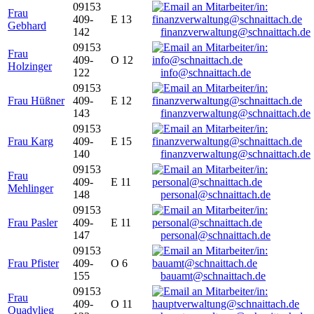
09153
Frau
409-
E 13
Gebhard
142
finanzverwaltung@schnaittach.de
09153
Frau
409-
O 12
Holzinger
122
info@schnaittach.de
09153
Frau Hüßner
409-
E 12
143
finanzverwaltung@schnaittach.de
09153
Frau Karg
409-
E 15
140
finanzverwaltung@schnaittach.de
09153
Frau
409-
E 11
Mehlinger
148
personal@schnaittach.de
09153
Frau Pasler
409-
E 11
147
personal@schnaittach.de
09153
Frau Pfister
409-
O 6
155
bauamt@schnaittach.de
09153
Frau
409-
O 11
Quadvlieg