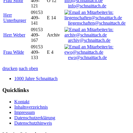
Frau Stöhr
409-
O 12
121
info@schnaittach.de
09153
Herr
409-
E 14
Unterburger
141
liegenschaften@schnaittach.de
09153
Herr Weber
409-
Archiv
167
archiv@schnaittach.de
09153
Frau Wilde
409-
E 4
133
ewo@schnaittach.de
drucken
nach oben
1000 Jahre Schnaittach
Quicklinks
Kontakt
Inhaltsverzeichnis
Impressum
Datenschutzerklärung
Datenschutzhinweis