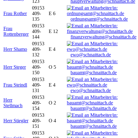
123
hauptverwaltung@schnaittach.de
09153
Frau Rother
409-
E 6
135
ordnungsamt@schnaittach.de
09153
Frau
409-
E 12
Rottenberger
144
finanzverwaltung@schnaittach.de
09153
Herr Shamo
409-
E 4
132
ewo@schnaittach.de
09153
Herr Steger
409-
O 5
150
bauamt@schnaittach.de
09153
Frau Steindl
409-
E 4
131
ewo@schnaittach.de
09153
Herr
409-
O 2
Stellmach
154
bauamt@schnaittach.de
09153
Herr Stiegler
409-
O 4
151
bauamt@schnaittach.de
09153