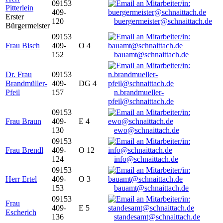
09153
Pitterlein
409-
Erster
120
buergermeister@schnaittach.de
Bürgermeister
09153
Frau Bisch
409-
O 4
152
bauamt@schnaittach.de
Dr. Frau
09153
Brandmüller-
409-
DG 4
Pfeil
157
n.brandmueller-
pfeil@schnaittach.de
09153
Frau Braun
409-
E 4
130
ewo@schnaittach.de
09153
Frau Brendl
409-
O 12
124
info@schnaittach.de
09153
Herr Ertel
409-
O 3
153
bauamt@schnaittach.de
09153
Frau
409-
E 5
Escherich
136
standesamt@schnaittach.de