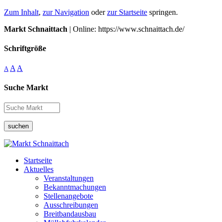
Zum Inhalt
,
zur Navigation
oder
zur Startseite
springen.
Markt Schnaittach
| Online: https://www.schnaittach.de/
Schriftgröße
A
A
A
Suche Markt
suchen
Startseite
Aktuelles
Veranstaltungen
Bekanntmachungen
Stellenangebote
Ausschreibungen
Breitbandausbau