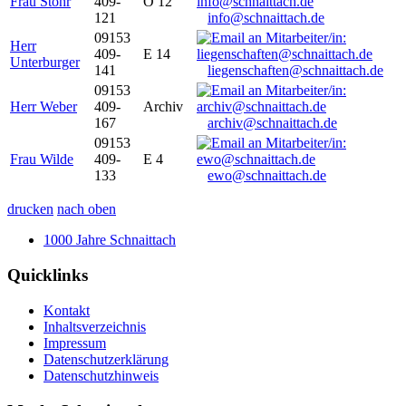
Frau Stöhr
409-
O 12
121
info@schnaittach.de
09153
Herr
409-
E 14
Unterburger
141
liegenschaften@schnaittach.de
09153
Herr Weber
409-
Archiv
167
archiv@schnaittach.de
09153
Frau Wilde
409-
E 4
133
ewo@schnaittach.de
drucken
nach oben
1000 Jahre Schnaittach
Quicklinks
Kontakt
Inhaltsverzeichnis
Impressum
Datenschutzerklärung
Datenschutzhinweis