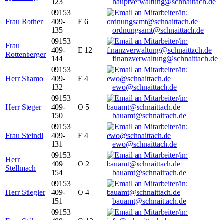
123
hauptverwaltung@schnaittach.de
09153
Frau Rother
409-
E 6
135
ordnungsamt@schnaittach.de
09153
Frau
409-
E 12
Rottenberger
144
finanzverwaltung@schnaittach.de
09153
Herr Shamo
409-
E 4
132
ewo@schnaittach.de
09153
Herr Steger
409-
O 5
150
bauamt@schnaittach.de
09153
Frau Steindl
409-
E 4
131
ewo@schnaittach.de
09153
Herr
409-
O 2
Stellmach
154
bauamt@schnaittach.de
09153
Herr Stiegler
409-
O 4
151
bauamt@schnaittach.de
09153