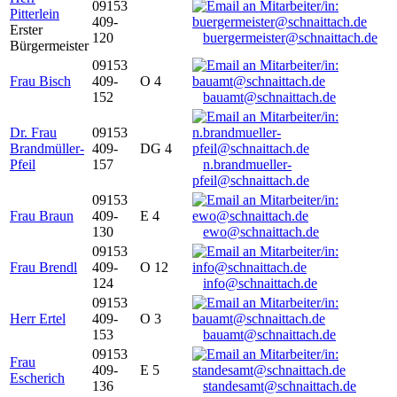
09153
Pitterlein
409-
Erster
120
buergermeister@schnaittach.de
Bürgermeister
09153
Frau Bisch
409-
O 4
152
bauamt@schnaittach.de
Dr. Frau
09153
Brandmüller-
409-
DG 4
Pfeil
157
n.brandmueller-
pfeil@schnaittach.de
09153
Frau Braun
409-
E 4
130
ewo@schnaittach.de
09153
Frau Brendl
409-
O 12
124
info@schnaittach.de
09153
Herr Ertel
409-
O 3
153
bauamt@schnaittach.de
09153
Frau
409-
E 5
Escherich
136
standesamt@schnaittach.de