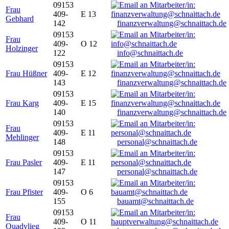
09153
Frau
409-
E 13
Gebhard
142
finanzverwaltung@schnaittach.de
09153
Frau
409-
O 12
Holzinger
122
info@schnaittach.de
09153
Frau Hüßner
409-
E 12
143
finanzverwaltung@schnaittach.de
09153
Frau Karg
409-
E 15
140
finanzverwaltung@schnaittach.de
09153
Frau
409-
E 11
Mehlinger
148
personal@schnaittach.de
09153
Frau Pasler
409-
E 11
147
personal@schnaittach.de
09153
Frau Pfister
409-
O 6
155
bauamt@schnaittach.de
09153
Frau
409-
O 11
Quadvlieg