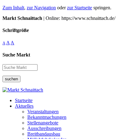
Zum Inhalt
,
zur Navigation
oder
zur Startseite
springen.
Markt Schnaittach
| Online: https://www.schnaittach.de/
Schriftgröße
A
A
A
Suche Markt
suchen
Startseite
Aktuelles
Veranstaltungen
Bekanntmachungen
Stellenangebote
Ausschreibungen
Breitbandausbau