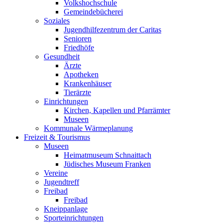
Volkshochschule
Gemeindebücherei
Soziales
Jugendhilfezentrum der Caritas
Senioren
Friedhöfe
Gesundheit
Ärzte
Apotheken
Krankenhäuser
Tierärzte
Einrichtungen
Kirchen, Kapellen und Pfarrämter
Museen
Kommunale Wärmeplanung
Freizeit & Tourismus
Museen
Heimatmuseum Schnaittach
Jüdisches Museum Franken
Vereine
Jugendtreff
Freibad
Freibad
Kneippanlage
Sporteinrichtungen