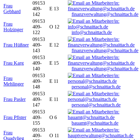
09153
Frau
409-
E 13
Gebhard
142
finanzverwaltung@schnaittach.de
09153
Frau
409-
O 12
Holzinger
122
info@schnaittach.de
09153
Frau Hüßner
409-
E 12
143
finanzverwaltung@schnaittach.de
09153
Frau Karg
409-
E 15
140
finanzverwaltung@schnaittach.de
09153
Frau
409-
E 11
Mehlinger
148
personal@schnaittach.de
09153
Frau Pasler
409-
E 11
147
personal@schnaittach.de
09153
Frau Pfister
409-
O 6
155
bauamt@schnaittach.de
09153
Frau
409-
O 11
Quadvlieg