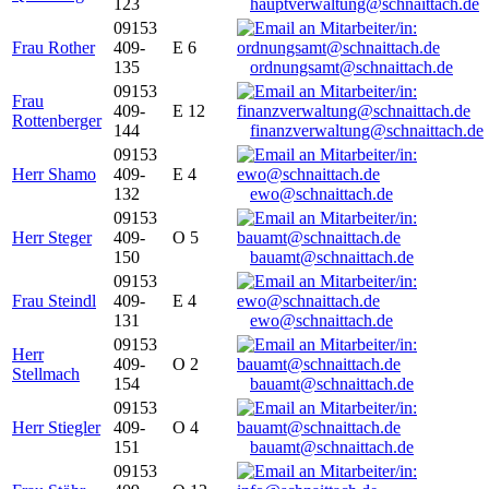
123
hauptverwaltung@schnaittach.de
09153
Frau Rother
409-
E 6
135
ordnungsamt@schnaittach.de
09153
Frau
409-
E 12
Rottenberger
144
finanzverwaltung@schnaittach.de
09153
Herr Shamo
409-
E 4
132
ewo@schnaittach.de
09153
Herr Steger
409-
O 5
150
bauamt@schnaittach.de
09153
Frau Steindl
409-
E 4
131
ewo@schnaittach.de
09153
Herr
409-
O 2
Stellmach
154
bauamt@schnaittach.de
09153
Herr Stiegler
409-
O 4
151
bauamt@schnaittach.de
09153