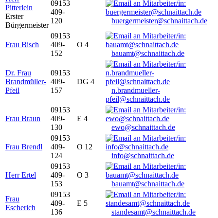
09153
Pitterlein
409-
Erster
120
buergermeister@schnaittach.de
Bürgermeister
09153
Frau Bisch
409-
O 4
152
bauamt@schnaittach.de
Dr. Frau
09153
Brandmüller-
409-
DG 4
Pfeil
157
n.brandmueller-
pfeil@schnaittach.de
09153
Frau Braun
409-
E 4
130
ewo@schnaittach.de
09153
Frau Brendl
409-
O 12
124
info@schnaittach.de
09153
Herr Ertel
409-
O 3
153
bauamt@schnaittach.de
09153
Frau
409-
E 5
Escherich
136
standesamt@schnaittach.de