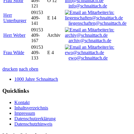
Frau Stöhr
409-
O 12
121
info@schnaittach.de
09153
Herr
409-
E 14
Unterburger
141
liegenschaften@schnaittach.de
09153
Herr Weber
409-
Archiv
167
archiv@schnaittach.de
09153
Frau Wilde
409-
E 4
133
ewo@schnaittach.de
drucken
nach oben
1000 Jahre Schnaittach
Quicklinks
Kontakt
Inhaltsverzeichnis
Impressum
Datenschutzerklärung
Datenschutzhinweis