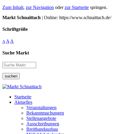
Zum Inhalt
,
zur Navigation
oder
zur Startseite
springen.
Markt Schnaittach
| Online: https://www.schnaittach.de/
Schriftgröße
A
A
A
Suche Markt
suchen
Startseite
Aktuelles
Veranstaltungen
Bekanntmachungen
Stellenangebote
Ausschreibungen
Breitbandausbau