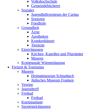
Volkshochschule
Gemeindebücherei
Soziales
Jugendhilfezentrum der Caritas
Senioren
Friedhöfe
Gesundheit
Ärzte
Apotheken
Krankenhäuser
Tierärzte
Einrichtungen
Kirchen, Kapellen und Pfarrämter
Museen
Kommunale Wärmeplanung
Freizeit & Tourismus
Museen
Heimatmuseum Schnaittach
Jüdisches Museum Franken
Vereine
Jugendtreff
Freibad
Freibad
Kneippanlage
Sporteinrichtungen