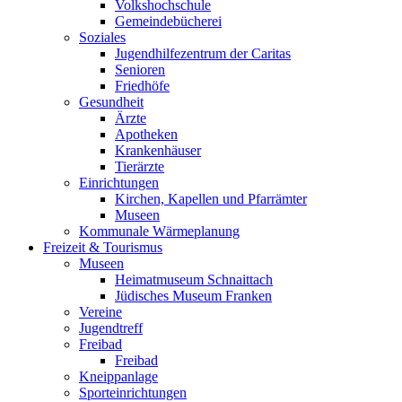
Volkshochschule
Gemeindebücherei
Soziales
Jugendhilfezentrum der Caritas
Senioren
Friedhöfe
Gesundheit
Ärzte
Apotheken
Krankenhäuser
Tierärzte
Einrichtungen
Kirchen, Kapellen und Pfarrämter
Museen
Kommunale Wärmeplanung
Freizeit & Tourismus
Museen
Heimatmuseum Schnaittach
Jüdisches Museum Franken
Vereine
Jugendtreff
Freibad
Freibad
Kneippanlage
Sporteinrichtungen