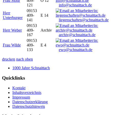
Frau Stöhr
409-
O 12
121
info@schnaittach.de
09153
Herr
409-
E 14
Unterburger
141
liegenschaften@schnaittach.de
09153
Herr Weber
409-
Archiv
167
archiv@schnaittach.de
09153
Frau Wilde
409-
E 4
133
ewo@schnaittach.de
drucken
nach oben
1000 Jahre Schnaittach
Quicklinks
Kontakt
Inhaltsverzeichnis
Impressum
Datenschutzerklärung
Datenschutzhinweis