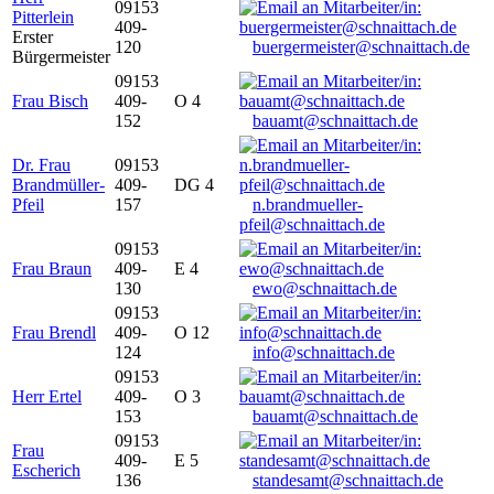
09153
Pitterlein
409-
Erster
120
buergermeister@schnaittach.de
Bürgermeister
09153
Frau Bisch
409-
O 4
152
bauamt@schnaittach.de
Dr. Frau
09153
Brandmüller-
409-
DG 4
Pfeil
157
n.brandmueller-
pfeil@schnaittach.de
09153
Frau Braun
409-
E 4
130
ewo@schnaittach.de
09153
Frau Brendl
409-
O 12
124
info@schnaittach.de
09153
Herr Ertel
409-
O 3
153
bauamt@schnaittach.de
09153
Frau
409-
E 5
Escherich
136
standesamt@schnaittach.de