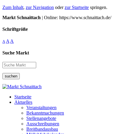
Zum Inhalt
,
zur Navigation
oder
zur Startseite
springen.
Markt Schnaittach
| Online: https://www.schnaittach.de/
Schriftgröße
A
A
A
Suche Markt
suchen
Startseite
Aktuelles
Veranstaltungen
Bekanntmachungen
Stellenangebote
Ausschreibungen
Breitbandausbau