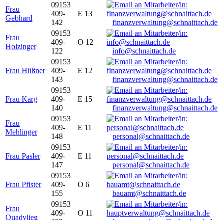
09153
Frau
409-
E 13
Gebhard
142
finanzverwaltung@schnaittach.de
09153
Frau
409-
O 12
Holzinger
122
info@schnaittach.de
09153
Frau Hüßner
409-
E 12
143
finanzverwaltung@schnaittach.de
09153
Frau Karg
409-
E 15
140
finanzverwaltung@schnaittach.de
09153
Frau
409-
E 11
Mehlinger
148
personal@schnaittach.de
09153
Frau Pasler
409-
E 11
147
personal@schnaittach.de
09153
Frau Pfister
409-
O 6
155
bauamt@schnaittach.de
09153
Frau
409-
O 11
Quadvlieg