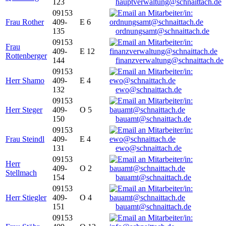
123
hauptverwaltung@schnaittach.de
09153
Frau Rother
409-
E 6
135
ordnungsamt@schnaittach.de
09153
Frau
409-
E 12
Rottenberger
144
finanzverwaltung@schnaittach.de
09153
Herr Shamo
409-
E 4
132
ewo@schnaittach.de
09153
Herr Steger
409-
O 5
150
bauamt@schnaittach.de
09153
Frau Steindl
409-
E 4
131
ewo@schnaittach.de
09153
Herr
409-
O 2
Stellmach
154
bauamt@schnaittach.de
09153
Herr Stiegler
409-
O 4
151
bauamt@schnaittach.de
09153