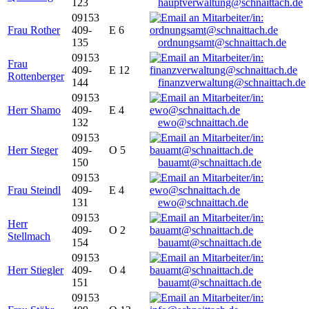
123
hauptverwaltung@schnaittach.de
09153
Frau Rother
409-
E 6
135
ordnungsamt@schnaittach.de
09153
Frau
409-
E 12
Rottenberger
144
finanzverwaltung@schnaittach.de
09153
Herr Shamo
409-
E 4
132
ewo@schnaittach.de
09153
Herr Steger
409-
O 5
150
bauamt@schnaittach.de
09153
Frau Steindl
409-
E 4
131
ewo@schnaittach.de
09153
Herr
409-
O 2
Stellmach
154
bauamt@schnaittach.de
09153
Herr Stiegler
409-
O 4
151
bauamt@schnaittach.de
09153