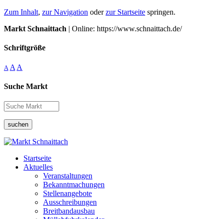
Zum Inhalt
,
zur Navigation
oder
zur Startseite
springen.
Markt Schnaittach
| Online: https://www.schnaittach.de/
Schriftgröße
A
A
A
Suche Markt
suchen
Startseite
Aktuelles
Veranstaltungen
Bekanntmachungen
Stellenangebote
Ausschreibungen
Breitbandausbau