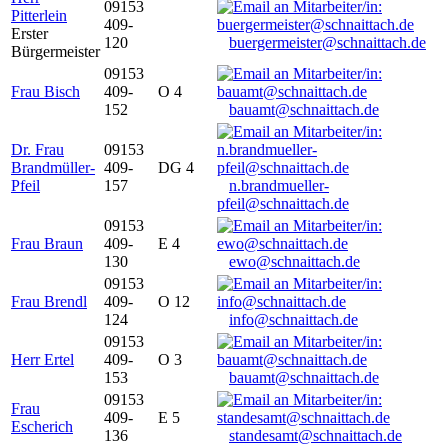
09153
Pitterlein
409-
Erster
120
buergermeister@schnaittach.de
Bürgermeister
09153
Frau Bisch
409-
O 4
152
bauamt@schnaittach.de
Dr. Frau
09153
Brandmüller-
409-
DG 4
Pfeil
157
n.brandmueller-
pfeil@schnaittach.de
09153
Frau Braun
409-
E 4
130
ewo@schnaittach.de
09153
Frau Brendl
409-
O 12
124
info@schnaittach.de
09153
Herr Ertel
409-
O 3
153
bauamt@schnaittach.de
09153
Frau
409-
E 5
Escherich
136
standesamt@schnaittach.de