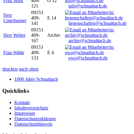
Frau Stöhr
409-
O 12
121
info@schnaittach.de
09153
Herr
409-
E 14
Unterburger
141
liegenschaften@schnaittach.de
09153
Herr Weber
409-
Archiv
167
archiv@schnaittach.de
09153
Frau Wilde
409-
E 4
133
ewo@schnaittach.de
drucken
nach oben
1000 Jahre Schnaittach
Quicklinks
Kontakt
Inhaltsverzeichnis
Impressum
Datenschutzerklärung
Datenschutzhinweis