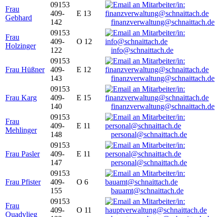
09153
Frau
409-
E 13
Gebhard
142
finanzverwaltung@schnaittach.de
09153
Frau
409-
O 12
Holzinger
122
info@schnaittach.de
09153
Frau Hüßner
409-
E 12
143
finanzverwaltung@schnaittach.de
09153
Frau Karg
409-
E 15
140
finanzverwaltung@schnaittach.de
09153
Frau
409-
E 11
Mehlinger
148
personal@schnaittach.de
09153
Frau Pasler
409-
E 11
147
personal@schnaittach.de
09153
Frau Pfister
409-
O 6
155
bauamt@schnaittach.de
09153
Frau
409-
O 11
Quadvlieg