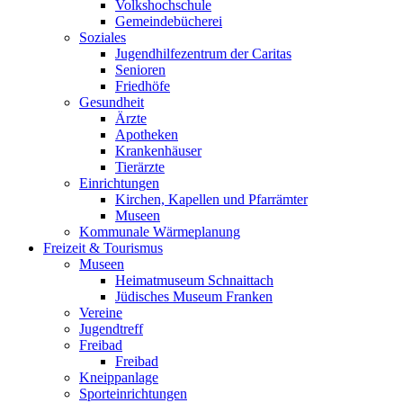
Volkshochschule
Gemeindebücherei
Soziales
Jugendhilfezentrum der Caritas
Senioren
Friedhöfe
Gesundheit
Ärzte
Apotheken
Krankenhäuser
Tierärzte
Einrichtungen
Kirchen, Kapellen und Pfarrämter
Museen
Kommunale Wärmeplanung
Freizeit & Tourismus
Museen
Heimatmuseum Schnaittach
Jüdisches Museum Franken
Vereine
Jugendtreff
Freibad
Freibad
Kneippanlage
Sporteinrichtungen