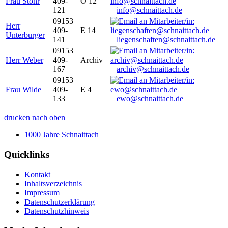
Frau Stöhr
409-
O 12
121
info@schnaittach.de
09153
Herr
409-
E 14
Unterburger
141
liegenschaften@schnaittach.de
09153
Herr Weber
409-
Archiv
167
archiv@schnaittach.de
09153
Frau Wilde
409-
E 4
133
ewo@schnaittach.de
drucken
nach oben
1000 Jahre Schnaittach
Quicklinks
Kontakt
Inhaltsverzeichnis
Impressum
Datenschutzerklärung
Datenschutzhinweis