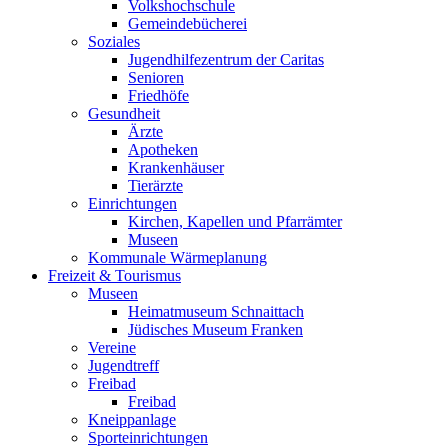
Volkshochschule
Gemeindebücherei
Soziales
Jugendhilfezentrum der Caritas
Senioren
Friedhöfe
Gesundheit
Ärzte
Apotheken
Krankenhäuser
Tierärzte
Einrichtungen
Kirchen, Kapellen und Pfarrämter
Museen
Kommunale Wärmeplanung
Freizeit & Tourismus
Museen
Heimatmuseum Schnaittach
Jüdisches Museum Franken
Vereine
Jugendtreff
Freibad
Freibad
Kneippanlage
Sporteinrichtungen