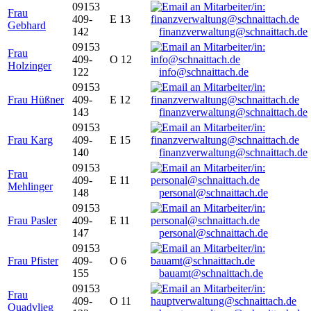
09153
Frau
409-
E 13
Gebhard
142
finanzverwaltung@schnaittach.de
09153
Frau
409-
O 12
Holzinger
122
info@schnaittach.de
09153
Frau Hüßner
409-
E 12
143
finanzverwaltung@schnaittach.de
09153
Frau Karg
409-
E 15
140
finanzverwaltung@schnaittach.de
09153
Frau
409-
E 11
Mehlinger
148
personal@schnaittach.de
09153
Frau Pasler
409-
E 11
147
personal@schnaittach.de
09153
Frau Pfister
409-
O 6
155
bauamt@schnaittach.de
09153
Frau
409-
O 11
Quadvlieg