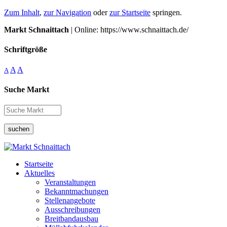
Zum Inhalt
,
zur Navigation
oder
zur Startseite
springen.
Markt Schnaittach
| Online: https://www.schnaittach.de/
Schriftgröße
A
A
A
Suche Markt
suchen
Startseite
Aktuelles
Veranstaltungen
Bekanntmachungen
Stellenangebote
Ausschreibungen
Breitbandausbau