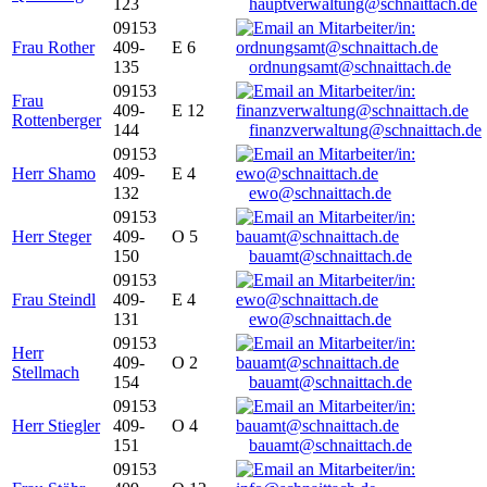
123
hauptverwaltung@schnaittach.de
09153
Frau Rother
409-
E 6
135
ordnungsamt@schnaittach.de
09153
Frau
409-
E 12
Rottenberger
144
finanzverwaltung@schnaittach.de
09153
Herr Shamo
409-
E 4
132
ewo@schnaittach.de
09153
Herr Steger
409-
O 5
150
bauamt@schnaittach.de
09153
Frau Steindl
409-
E 4
131
ewo@schnaittach.de
09153
Herr
409-
O 2
Stellmach
154
bauamt@schnaittach.de
09153
Herr Stiegler
409-
O 4
151
bauamt@schnaittach.de
09153