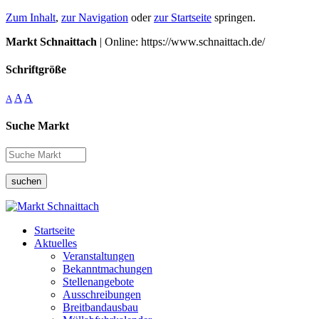
Zum Inhalt
,
zur Navigation
oder
zur Startseite
springen.
Markt Schnaittach
| Online: https://www.schnaittach.de/
Schriftgröße
A
A
A
Suche Markt
suchen
Startseite
Aktuelles
Veranstaltungen
Bekanntmachungen
Stellenangebote
Ausschreibungen
Breitbandausbau