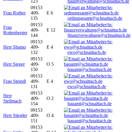
123
hauptverwaltung@schnaittach.de
09153
Frau Rother
409-
E 6
135
ordnungsamt@schnaittach.de
09153
Frau
409-
E 12
Rottenberger
144
finanzverwaltung@schnaittach.de
09153
Herr Shamo
409-
E 4
132
ewo@schnaittach.de
09153
Herr Steger
409-
O 5
150
bauamt@schnaittach.de
09153
Frau Steindl
409-
E 4
131
ewo@schnaittach.de
09153
Herr
409-
O 2
Stellmach
154
bauamt@schnaittach.de
09153
Herr Stiegler
409-
O 4
151
bauamt@schnaittach.de
09153