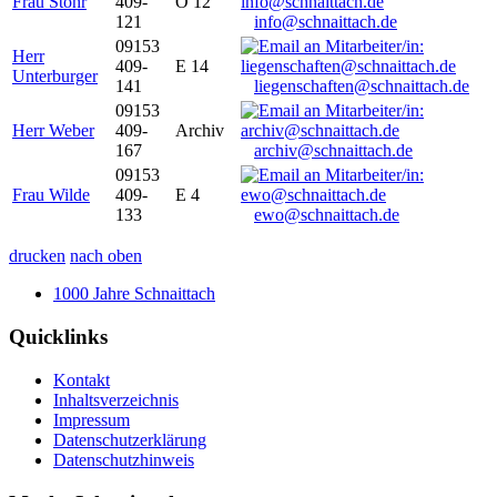
Frau Stöhr
409-
O 12
121
info@schnaittach.de
09153
Herr
409-
E 14
Unterburger
141
liegenschaften@schnaittach.de
09153
Herr Weber
409-
Archiv
167
archiv@schnaittach.de
09153
Frau Wilde
409-
E 4
133
ewo@schnaittach.de
drucken
nach oben
1000 Jahre Schnaittach
Quicklinks
Kontakt
Inhaltsverzeichnis
Impressum
Datenschutzerklärung
Datenschutzhinweis