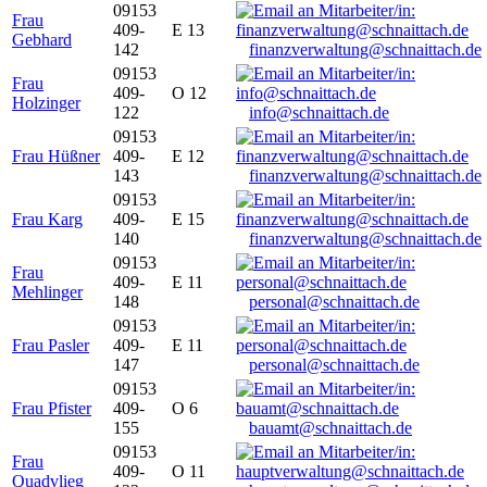
09153
Frau
409-
E 13
Gebhard
142
finanzverwaltung@schnaittach.de
09153
Frau
409-
O 12
Holzinger
122
info@schnaittach.de
09153
Frau Hüßner
409-
E 12
143
finanzverwaltung@schnaittach.de
09153
Frau Karg
409-
E 15
140
finanzverwaltung@schnaittach.de
09153
Frau
409-
E 11
Mehlinger
148
personal@schnaittach.de
09153
Frau Pasler
409-
E 11
147
personal@schnaittach.de
09153
Frau Pfister
409-
O 6
155
bauamt@schnaittach.de
09153
Frau
409-
O 11
Quadvlieg