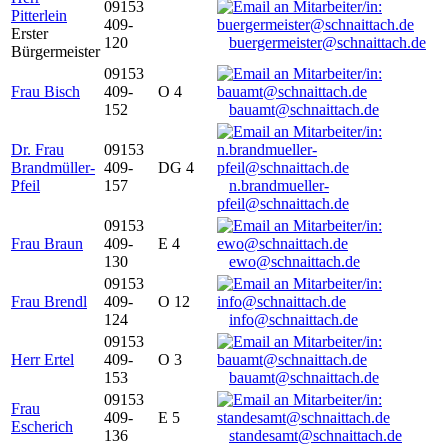
09153
Pitterlein
409-
Erster
120
buergermeister@schnaittach.de
Bürgermeister
09153
Frau Bisch
409-
O 4
152
bauamt@schnaittach.de
Dr. Frau
09153
Brandmüller-
409-
DG 4
Pfeil
157
n.brandmueller-
pfeil@schnaittach.de
09153
Frau Braun
409-
E 4
130
ewo@schnaittach.de
09153
Frau Brendl
409-
O 12
124
info@schnaittach.de
09153
Herr Ertel
409-
O 3
153
bauamt@schnaittach.de
09153
Frau
409-
E 5
Escherich
136
standesamt@schnaittach.de