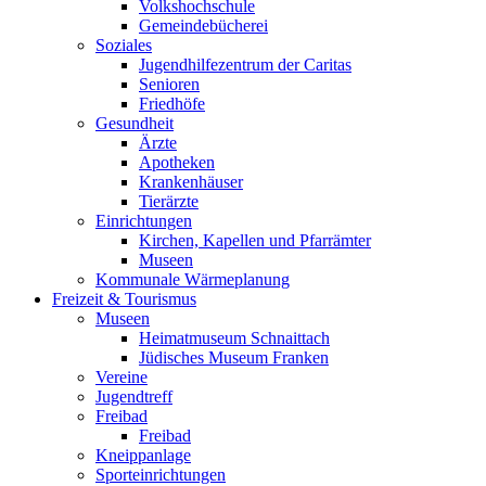
Volkshochschule
Gemeindebücherei
Soziales
Jugendhilfezentrum der Caritas
Senioren
Friedhöfe
Gesundheit
Ärzte
Apotheken
Krankenhäuser
Tierärzte
Einrichtungen
Kirchen, Kapellen und Pfarrämter
Museen
Kommunale Wärmeplanung
Freizeit & Tourismus
Museen
Heimatmuseum Schnaittach
Jüdisches Museum Franken
Vereine
Jugendtreff
Freibad
Freibad
Kneippanlage
Sporteinrichtungen