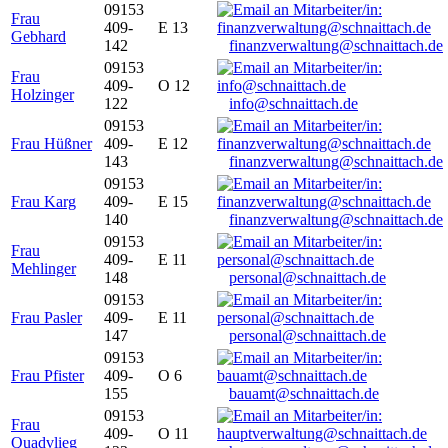
09153
Frau
409-
E 13
Gebhard
142
finanzverwaltung@schnaittach.de
09153
Frau
409-
O 12
Holzinger
122
info@schnaittach.de
09153
Frau Hüßner
409-
E 12
143
finanzverwaltung@schnaittach.de
09153
Frau Karg
409-
E 15
140
finanzverwaltung@schnaittach.de
09153
Frau
409-
E 11
Mehlinger
148
personal@schnaittach.de
09153
Frau Pasler
409-
E 11
147
personal@schnaittach.de
09153
Frau Pfister
409-
O 6
155
bauamt@schnaittach.de
09153
Frau
409-
O 11
Quadvlieg