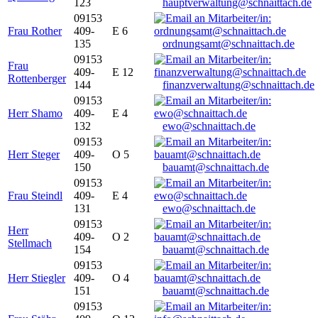
123
hauptverwaltung@schnaittach.de
09153
Frau Rother
409-
E 6
135
ordnungsamt@schnaittach.de
09153
Frau
409-
E 12
Rottenberger
144
finanzverwaltung@schnaittach.de
09153
Herr Shamo
409-
E 4
132
ewo@schnaittach.de
09153
Herr Steger
409-
O 5
150
bauamt@schnaittach.de
09153
Frau Steindl
409-
E 4
131
ewo@schnaittach.de
09153
Herr
409-
O 2
Stellmach
154
bauamt@schnaittach.de
09153
Herr Stiegler
409-
O 4
151
bauamt@schnaittach.de
09153