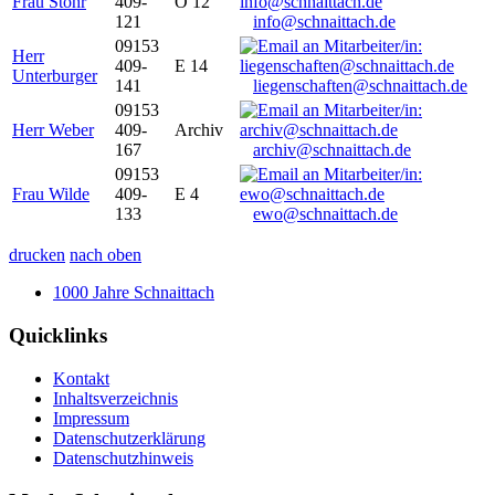
Frau Stöhr
409-
O 12
121
info@schnaittach.de
09153
Herr
409-
E 14
Unterburger
141
liegenschaften@schnaittach.de
09153
Herr Weber
409-
Archiv
167
archiv@schnaittach.de
09153
Frau Wilde
409-
E 4
133
ewo@schnaittach.de
drucken
nach oben
1000 Jahre Schnaittach
Quicklinks
Kontakt
Inhaltsverzeichnis
Impressum
Datenschutzerklärung
Datenschutzhinweis