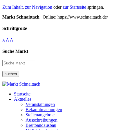
Zum Inhalt
,
zur Navigation
oder
zur Startseite
springen.
Markt Schnaittach
| Online: https://www.schnaittach.de/
Schriftgröße
A
A
A
Suche Markt
suchen
Startseite
Aktuelles
Veranstaltungen
Bekanntmachungen
Stellenangebote
Ausschreibungen
Breitbandausbau