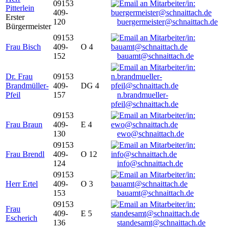
09153
Pitterlein
409-
Erster
120
buergermeister@schnaittach.de
Bürgermeister
09153
Frau Bisch
409-
O 4
152
bauamt@schnaittach.de
Dr. Frau
09153
Brandmüller-
409-
DG 4
Pfeil
157
n.brandmueller-
pfeil@schnaittach.de
09153
Frau Braun
409-
E 4
130
ewo@schnaittach.de
09153
Frau Brendl
409-
O 12
124
info@schnaittach.de
09153
Herr Ertel
409-
O 3
153
bauamt@schnaittach.de
09153
Frau
409-
E 5
Escherich
136
standesamt@schnaittach.de