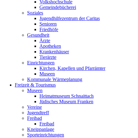
Volkshochschule
Gemeindebücherei
Soziales
Jugendhilfezentrum der Caritas
Senioren
Friedhöfe
Gesundheit
Ärzte
Apotheken
Krankenhäuser
Tierärzte
Einrichtungen
Kirchen, Kapellen und Pfarrämter
Museen
Kommunale Wärmeplanung
Freizeit & Tourismus
Museen
Heimatmuseum Schnaittach
Jüdisches Museum Franken
Vereine
Jugendtreff
Freibad
Freibad
Kneippanlage
Sporteinrichtungen