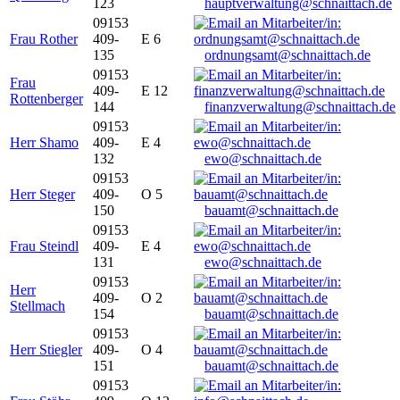
123
hauptverwaltung@schnaittach.de
09153
Frau Rother
409-
E 6
135
ordnungsamt@schnaittach.de
09153
Frau
409-
E 12
Rottenberger
144
finanzverwaltung@schnaittach.de
09153
Herr Shamo
409-
E 4
132
ewo@schnaittach.de
09153
Herr Steger
409-
O 5
150
bauamt@schnaittach.de
09153
Frau Steindl
409-
E 4
131
ewo@schnaittach.de
09153
Herr
409-
O 2
Stellmach
154
bauamt@schnaittach.de
09153
Herr Stiegler
409-
O 4
151
bauamt@schnaittach.de
09153