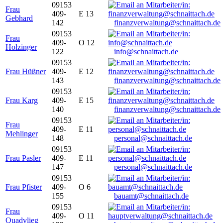
09153
Frau
409-
E 13
Gebhard
142
finanzverwaltung@schnaittach.de
09153
Frau
409-
O 12
Holzinger
122
info@schnaittach.de
09153
Frau Hüßner
409-
E 12
143
finanzverwaltung@schnaittach.de
09153
Frau Karg
409-
E 15
140
finanzverwaltung@schnaittach.de
09153
Frau
409-
E 11
Mehlinger
148
personal@schnaittach.de
09153
Frau Pasler
409-
E 11
147
personal@schnaittach.de
09153
Frau Pfister
409-
O 6
155
bauamt@schnaittach.de
09153
Frau
409-
O 11
Quadvlieg