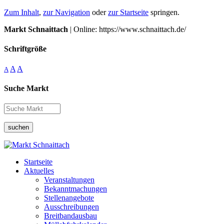
Zum Inhalt
,
zur Navigation
oder
zur Startseite
springen.
Markt Schnaittach
| Online: https://www.schnaittach.de/
Schriftgröße
A
A
A
Suche Markt
suchen
Startseite
Aktuelles
Veranstaltungen
Bekanntmachungen
Stellenangebote
Ausschreibungen
Breitbandausbau