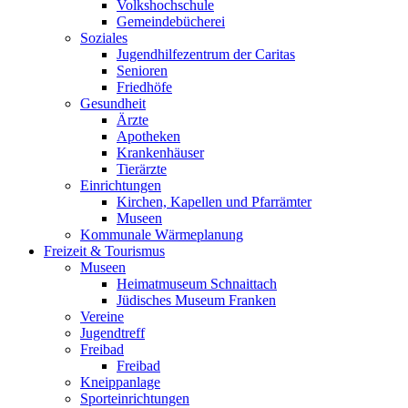
Volkshochschule
Gemeindebücherei
Soziales
Jugendhilfezentrum der Caritas
Senioren
Friedhöfe
Gesundheit
Ärzte
Apotheken
Krankenhäuser
Tierärzte
Einrichtungen
Kirchen, Kapellen und Pfarrämter
Museen
Kommunale Wärmeplanung
Freizeit & Tourismus
Museen
Heimatmuseum Schnaittach
Jüdisches Museum Franken
Vereine
Jugendtreff
Freibad
Freibad
Kneippanlage
Sporteinrichtungen