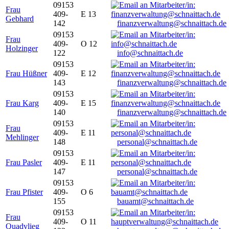
09153
Frau
409-
E 13
Gebhard
142
finanzverwaltung@schnaittach.de
09153
Frau
409-
O 12
Holzinger
122
info@schnaittach.de
09153
Frau Hüßner
409-
E 12
143
finanzverwaltung@schnaittach.de
09153
Frau Karg
409-
E 15
140
finanzverwaltung@schnaittach.de
09153
Frau
409-
E 11
Mehlinger
148
personal@schnaittach.de
09153
Frau Pasler
409-
E 11
147
personal@schnaittach.de
09153
Frau Pfister
409-
O 6
155
bauamt@schnaittach.de
09153
Frau
409-
O 11
Quadvlieg