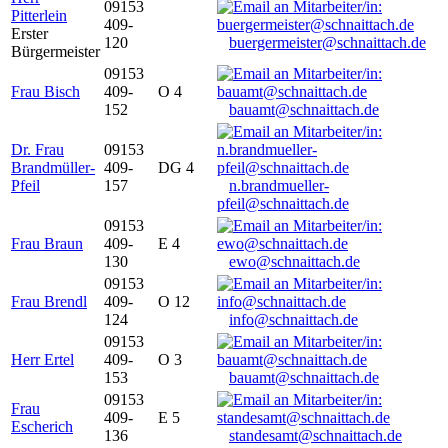
09153
Pitterlein
409-
Erster
120
buergermeister@schnaittach.de
Bürgermeister
09153
Frau Bisch
409-
O 4
152
bauamt@schnaittach.de
Dr. Frau
09153
Brandmüller-
409-
DG 4
Pfeil
157
n.brandmueller-
pfeil@schnaittach.de
09153
Frau Braun
409-
E 4
130
ewo@schnaittach.de
09153
Frau Brendl
409-
O 12
124
info@schnaittach.de
09153
Herr Ertel
409-
O 3
153
bauamt@schnaittach.de
09153
Frau
409-
E 5
Escherich
136
standesamt@schnaittach.de