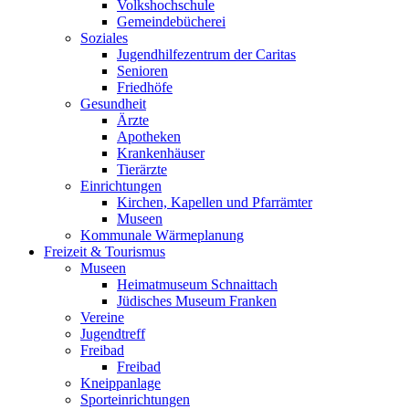
Volkshochschule
Gemeindebücherei
Soziales
Jugendhilfezentrum der Caritas
Senioren
Friedhöfe
Gesundheit
Ärzte
Apotheken
Krankenhäuser
Tierärzte
Einrichtungen
Kirchen, Kapellen und Pfarrämter
Museen
Kommunale Wärmeplanung
Freizeit & Tourismus
Museen
Heimatmuseum Schnaittach
Jüdisches Museum Franken
Vereine
Jugendtreff
Freibad
Freibad
Kneippanlage
Sporteinrichtungen