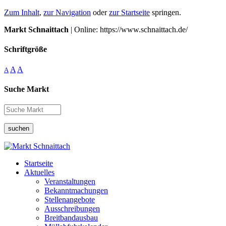
Zum Inhalt
,
zur Navigation
oder
zur Startseite
springen.
Markt Schnaittach
| Online: https://www.schnaittach.de/
Schriftgröße
A
A
A
Suche Markt
suchen
Startseite
Aktuelles
Veranstaltungen
Bekanntmachungen
Stellenangebote
Ausschreibungen
Breitbandausbau