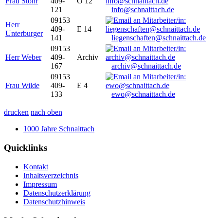
Frau Stöhr
409-
O 12
121
info@schnaittach.de
09153
Herr
409-
E 14
Unterburger
141
liegenschaften@schnaittach.de
09153
Herr Weber
409-
Archiv
167
archiv@schnaittach.de
09153
Frau Wilde
409-
E 4
133
ewo@schnaittach.de
drucken
nach oben
1000 Jahre Schnaittach
Quicklinks
Kontakt
Inhaltsverzeichnis
Impressum
Datenschutzerklärung
Datenschutzhinweis