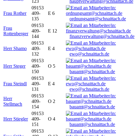
123
hauptverwaltung@schnaittach.de
09153
Frau Rother
409-
E 6
135
ordnungsamt@schnaittach.de
09153
Frau
409-
E 12
Rottenberger
144
finanzverwaltung@schnaittach.de
09153
Herr Shamo
409-
E 4
132
ewo@schnaittach.de
09153
Herr Steger
409-
O 5
150
bauamt@schnaittach.de
09153
Frau Steindl
409-
E 4
131
ewo@schnaittach.de
09153
Herr
409-
O 2
Stellmach
154
bauamt@schnaittach.de
09153
Herr Stiegler
409-
O 4
151
bauamt@schnaittach.de
09153