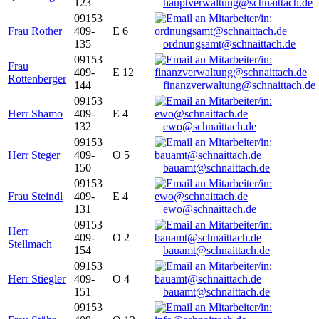
123
hauptverwaltung@schnaittach.de
09153
Frau Rother
409-
E 6
135
ordnungsamt@schnaittach.de
09153
Frau
409-
E 12
Rottenberger
144
finanzverwaltung@schnaittach.de
09153
Herr Shamo
409-
E 4
132
ewo@schnaittach.de
09153
Herr Steger
409-
O 5
150
bauamt@schnaittach.de
09153
Frau Steindl
409-
E 4
131
ewo@schnaittach.de
09153
Herr
409-
O 2
Stellmach
154
bauamt@schnaittach.de
09153
Herr Stiegler
409-
O 4
151
bauamt@schnaittach.de
09153