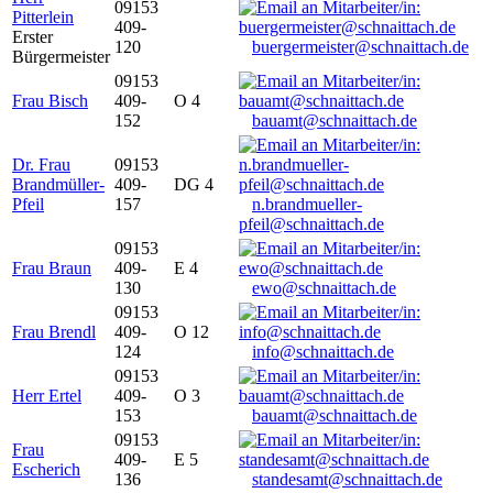
09153
Pitterlein
409-
Erster
120
buergermeister@schnaittach.de
Bürgermeister
09153
Frau Bisch
409-
O 4
152
bauamt@schnaittach.de
Dr. Frau
09153
Brandmüller-
409-
DG 4
Pfeil
157
n.brandmueller-
pfeil@schnaittach.de
09153
Frau Braun
409-
E 4
130
ewo@schnaittach.de
09153
Frau Brendl
409-
O 12
124
info@schnaittach.de
09153
Herr Ertel
409-
O 3
153
bauamt@schnaittach.de
09153
Frau
409-
E 5
Escherich
136
standesamt@schnaittach.de