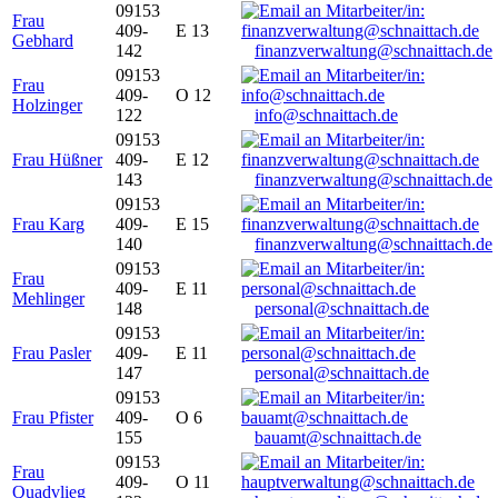
09153
Frau
409-
E 13
Gebhard
142
finanzverwaltung@schnaittach.de
09153
Frau
409-
O 12
Holzinger
122
info@schnaittach.de
09153
Frau Hüßner
409-
E 12
143
finanzverwaltung@schnaittach.de
09153
Frau Karg
409-
E 15
140
finanzverwaltung@schnaittach.de
09153
Frau
409-
E 11
Mehlinger
148
personal@schnaittach.de
09153
Frau Pasler
409-
E 11
147
personal@schnaittach.de
09153
Frau Pfister
409-
O 6
155
bauamt@schnaittach.de
09153
Frau
409-
O 11
Quadvlieg