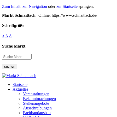
Zum Inhalt
,
zur Navigation
oder
zur Startseite
springen.
Markt Schnaittach
| Online: https://www.schnaittach.de/
Schriftgröße
A
A
A
Suche Markt
suchen
Startseite
Aktuelles
Veranstaltungen
Bekanntmachungen
Stellenangebote
Ausschreibungen
Breitbandausbau