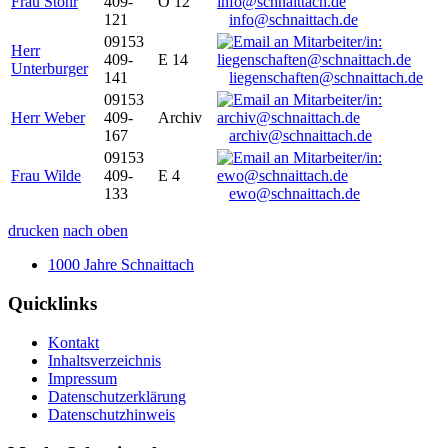
Frau Stöhr
409-
O 12
121
info@schnaittach.de
09153
Herr
409-
E 14
Unterburger
141
liegenschaften@schnaittach.de
09153
Herr Weber
409-
Archiv
167
archiv@schnaittach.de
09153
Frau Wilde
409-
E 4
133
ewo@schnaittach.de
drucken
nach oben
1000 Jahre Schnaittach
Quicklinks
Kontakt
Inhaltsverzeichnis
Impressum
Datenschutzerklärung
Datenschutzhinweis