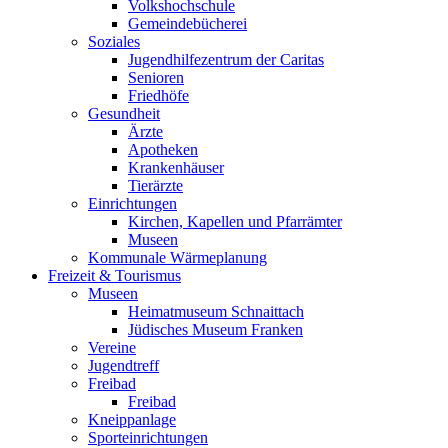
Volkshochschule
Gemeindebücherei
Soziales
Jugendhilfezentrum der Caritas
Senioren
Friedhöfe
Gesundheit
Ärzte
Apotheken
Krankenhäuser
Tierärzte
Einrichtungen
Kirchen, Kapellen und Pfarrämter
Museen
Kommunale Wärmeplanung
Freizeit & Tourismus
Museen
Heimatmuseum Schnaittach
Jüdisches Museum Franken
Vereine
Jugendtreff
Freibad
Freibad
Kneippanlage
Sporteinrichtungen