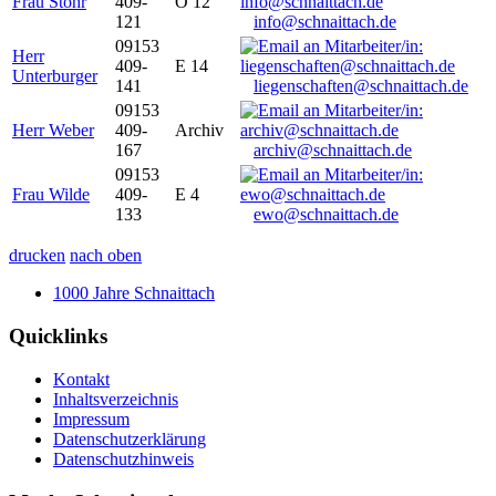
Frau Stöhr
409-
O 12
121
info@schnaittach.de
09153
Herr
409-
E 14
Unterburger
141
liegenschaften@schnaittach.de
09153
Herr Weber
409-
Archiv
167
archiv@schnaittach.de
09153
Frau Wilde
409-
E 4
133
ewo@schnaittach.de
drucken
nach oben
1000 Jahre Schnaittach
Quicklinks
Kontakt
Inhaltsverzeichnis
Impressum
Datenschutzerklärung
Datenschutzhinweis