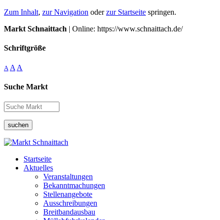
Zum Inhalt
,
zur Navigation
oder
zur Startseite
springen.
Markt Schnaittach
| Online: https://www.schnaittach.de/
Schriftgröße
A
A
A
Suche Markt
suchen
Startseite
Aktuelles
Veranstaltungen
Bekanntmachungen
Stellenangebote
Ausschreibungen
Breitbandausbau