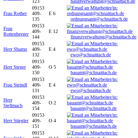
123
hauptverwaltung@schnaittach.de
09153
Frau Rother
409-
E 6
135
ordnungsamt@schnaittach.de
09153
Frau
409-
E 12
Rottenberger
144
finanzverwaltung@schnaittach.de
09153
Herr Shamo
409-
E 4
132
ewo@schnaittach.de
09153
Herr Steger
409-
O 5
150
bauamt@schnaittach.de
09153
Frau Steindl
409-
E 4
131
ewo@schnaittach.de
09153
Herr
409-
O 2
Stellmach
154
bauamt@schnaittach.de
09153
Herr Stiegler
409-
O 4
151
bauamt@schnaittach.de
09153