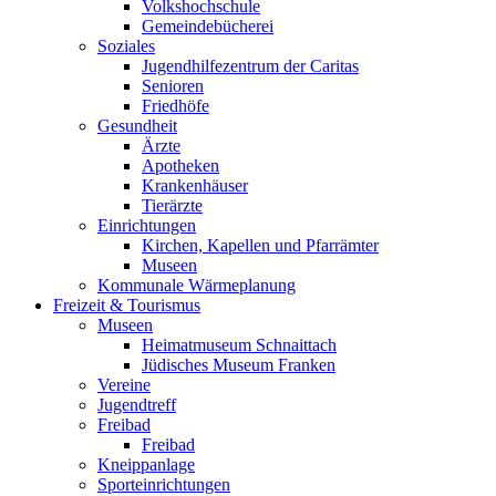
Volkshochschule
Gemeindebücherei
Soziales
Jugendhilfezentrum der Caritas
Senioren
Friedhöfe
Gesundheit
Ärzte
Apotheken
Krankenhäuser
Tierärzte
Einrichtungen
Kirchen, Kapellen und Pfarrämter
Museen
Kommunale Wärmeplanung
Freizeit & Tourismus
Museen
Heimatmuseum Schnaittach
Jüdisches Museum Franken
Vereine
Jugendtreff
Freibad
Freibad
Kneippanlage
Sporteinrichtungen