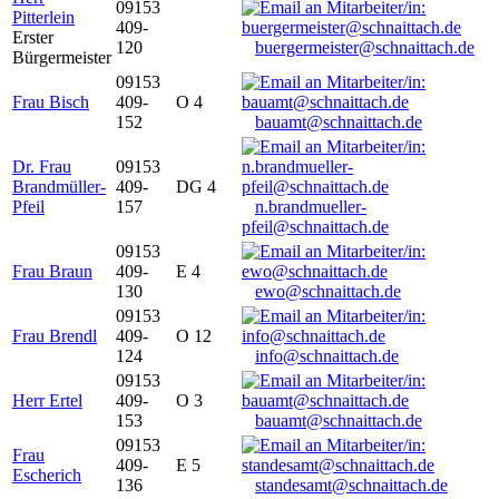
09153
Pitterlein
409-
Erster
120
buergermeister@schnaittach.de
Bürgermeister
09153
Frau Bisch
409-
O 4
152
bauamt@schnaittach.de
Dr. Frau
09153
Brandmüller-
409-
DG 4
Pfeil
157
n.brandmueller-
pfeil@schnaittach.de
09153
Frau Braun
409-
E 4
130
ewo@schnaittach.de
09153
Frau Brendl
409-
O 12
124
info@schnaittach.de
09153
Herr Ertel
409-
O 3
153
bauamt@schnaittach.de
09153
Frau
409-
E 5
Escherich
136
standesamt@schnaittach.de