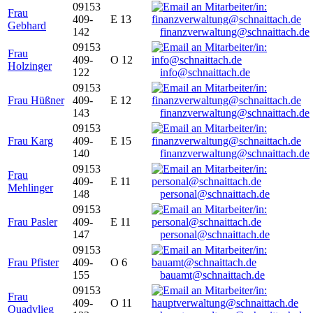
09153
Frau
409-
E 13
Gebhard
142
finanzverwaltung@schnaittach.de
09153
Frau
409-
O 12
Holzinger
122
info@schnaittach.de
09153
Frau Hüßner
409-
E 12
143
finanzverwaltung@schnaittach.de
09153
Frau Karg
409-
E 15
140
finanzverwaltung@schnaittach.de
09153
Frau
409-
E 11
Mehlinger
148
personal@schnaittach.de
09153
Frau Pasler
409-
E 11
147
personal@schnaittach.de
09153
Frau Pfister
409-
O 6
155
bauamt@schnaittach.de
09153
Frau
409-
O 11
Quadvlieg