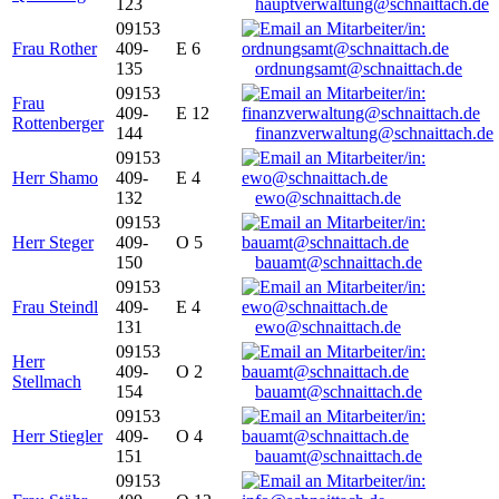
123
hauptverwaltung@schnaittach.de
09153
Frau Rother
409-
E 6
135
ordnungsamt@schnaittach.de
09153
Frau
409-
E 12
Rottenberger
144
finanzverwaltung@schnaittach.de
09153
Herr Shamo
409-
E 4
132
ewo@schnaittach.de
09153
Herr Steger
409-
O 5
150
bauamt@schnaittach.de
09153
Frau Steindl
409-
E 4
131
ewo@schnaittach.de
09153
Herr
409-
O 2
Stellmach
154
bauamt@schnaittach.de
09153
Herr Stiegler
409-
O 4
151
bauamt@schnaittach.de
09153