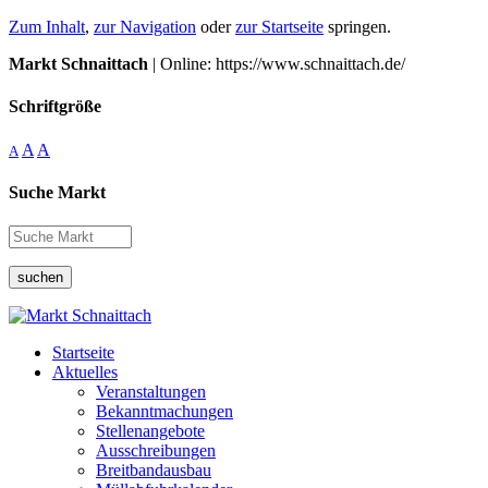
Zum Inhalt
,
zur Navigation
oder
zur Startseite
springen.
Markt Schnaittach
| Online: https://www.schnaittach.de/
Schriftgröße
A
A
A
Suche Markt
suchen
Startseite
Aktuelles
Veranstaltungen
Bekanntmachungen
Stellenangebote
Ausschreibungen
Breitbandausbau