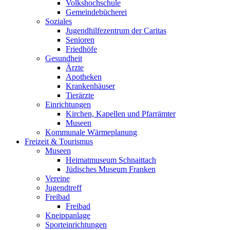
Volkshochschule
Gemeindebücherei
Soziales
Jugendhilfezentrum der Caritas
Senioren
Friedhöfe
Gesundheit
Ärzte
Apotheken
Krankenhäuser
Tierärzte
Einrichtungen
Kirchen, Kapellen und Pfarrämter
Museen
Kommunale Wärmeplanung
Freizeit & Tourismus
Museen
Heimatmuseum Schnaittach
Jüdisches Museum Franken
Vereine
Jugendtreff
Freibad
Freibad
Kneippanlage
Sporteinrichtungen