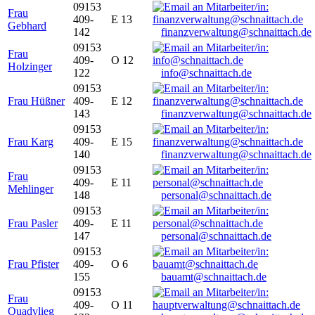
09153
Frau
409-
E 13
Gebhard
142
finanzverwaltung@schnaittach.de
09153
Frau
409-
O 12
Holzinger
122
info@schnaittach.de
09153
Frau Hüßner
409-
E 12
143
finanzverwaltung@schnaittach.de
09153
Frau Karg
409-
E 15
140
finanzverwaltung@schnaittach.de
09153
Frau
409-
E 11
Mehlinger
148
personal@schnaittach.de
09153
Frau Pasler
409-
E 11
147
personal@schnaittach.de
09153
Frau Pfister
409-
O 6
155
bauamt@schnaittach.de
09153
Frau
409-
O 11
Quadvlieg