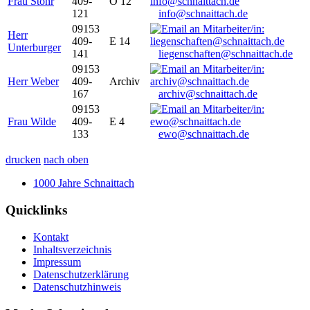
Frau Stöhr
409-
O 12
121
info@schnaittach.de
09153
Herr
409-
E 14
Unterburger
141
liegenschaften@schnaittach.de
09153
Herr Weber
409-
Archiv
167
archiv@schnaittach.de
09153
Frau Wilde
409-
E 4
133
ewo@schnaittach.de
drucken
nach oben
1000 Jahre Schnaittach
Quicklinks
Kontakt
Inhaltsverzeichnis
Impressum
Datenschutzerklärung
Datenschutzhinweis