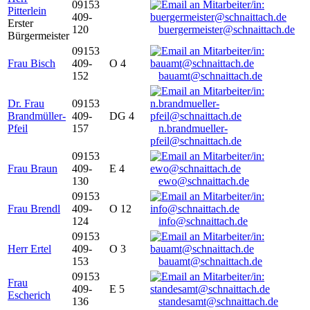
09153
Pitterlein
409-
Erster
120
buergermeister@schnaittach.de
Bürgermeister
09153
Frau Bisch
409-
O 4
152
bauamt@schnaittach.de
Dr. Frau
09153
Brandmüller-
409-
DG 4
Pfeil
157
n.brandmueller-
pfeil@schnaittach.de
09153
Frau Braun
409-
E 4
130
ewo@schnaittach.de
09153
Frau Brendl
409-
O 12
124
info@schnaittach.de
09153
Herr Ertel
409-
O 3
153
bauamt@schnaittach.de
09153
Frau
409-
E 5
Escherich
136
standesamt@schnaittach.de