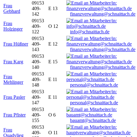
09153
Frau
409-
E 13
Gebhard
142
finanzverwaltung@schnaittach.de
09153
Frau
409-
O 12
Holzinger
122
info@schnaittach.de
09153
Frau Hüßner
409-
E 12
143
finanzverwaltung@schnaittach.de
09153
Frau Karg
409-
E 15
140
finanzverwaltung@schnaittach.de
09153
Frau
409-
E 11
Mehlinger
148
personal@schnaittach.de
09153
Frau Pasler
409-
E 11
147
personal@schnaittach.de
09153
Frau Pfister
409-
O 6
155
bauamt@schnaittach.de
09153
Frau
409-
O 11
Quadvlieg