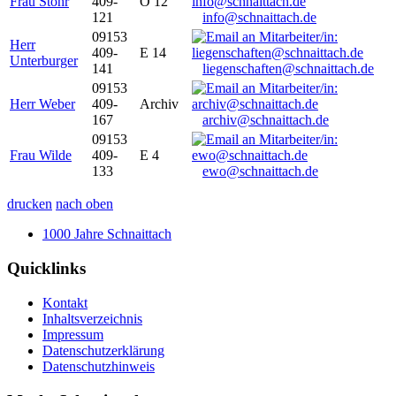
Frau Stöhr
409-
O 12
121
info@schnaittach.de
09153
Herr
409-
E 14
Unterburger
141
liegenschaften@schnaittach.de
09153
Herr Weber
409-
Archiv
167
archiv@schnaittach.de
09153
Frau Wilde
409-
E 4
133
ewo@schnaittach.de
drucken
nach oben
1000 Jahre Schnaittach
Quicklinks
Kontakt
Inhaltsverzeichnis
Impressum
Datenschutzerklärung
Datenschutzhinweis