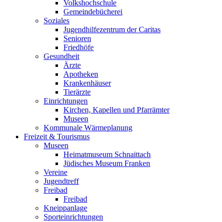
Volkshochschule
Gemeindebücherei
Soziales
Jugendhilfezentrum der Caritas
Senioren
Friedhöfe
Gesundheit
Ärzte
Apotheken
Krankenhäuser
Tierärzte
Einrichtungen
Kirchen, Kapellen und Pfarrämter
Museen
Kommunale Wärmeplanung
Freizeit & Tourismus
Museen
Heimatmuseum Schnaittach
Jüdisches Museum Franken
Vereine
Jugendtreff
Freibad
Freibad
Kneippanlage
Sporteinrichtungen