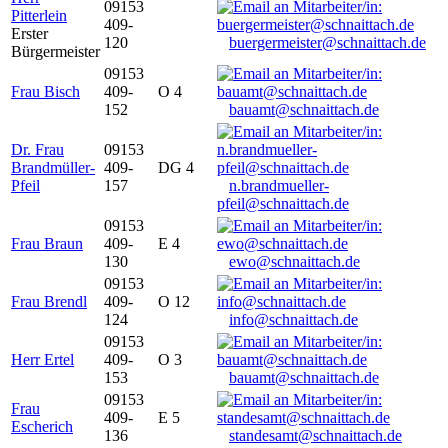
09153
Pitterlein
409-
Erster
120
buergermeister@schnaittach.de
Bürgermeister
09153
Frau Bisch
409-
O 4
152
bauamt@schnaittach.de
Dr. Frau
09153
Brandmüller-
409-
DG 4
Pfeil
157
n.brandmueller-
pfeil@schnaittach.de
09153
Frau Braun
409-
E 4
130
ewo@schnaittach.de
09153
Frau Brendl
409-
O 12
124
info@schnaittach.de
09153
Herr Ertel
409-
O 3
153
bauamt@schnaittach.de
09153
Frau
409-
E 5
Escherich
136
standesamt@schnaittach.de