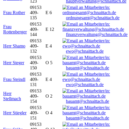
123
hauptverwaltung@schnaittach.de
09153
Frau Rother
409-
E 6
135
ordnungsamt@schnaittach.de
09153
Frau
409-
E 12
Rottenberger
144
finanzverwaltung@schnaittach.de
09153
Herr Shamo
409-
E 4
132
ewo@schnaittach.de
09153
Herr Steger
409-
O 5
150
bauamt@schnaittach.de
09153
Frau Steindl
409-
E 4
131
ewo@schnaittach.de
09153
Herr
409-
O 2
Stellmach
154
bauamt@schnaittach.de
09153
Herr Stiegler
409-
O 4
151
bauamt@schnaittach.de
09153