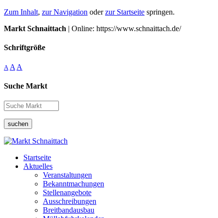
Zum Inhalt
,
zur Navigation
oder
zur Startseite
springen.
Markt Schnaittach
| Online: https://www.schnaittach.de/
Schriftgröße
A
A
A
Suche Markt
suchen
Startseite
Aktuelles
Veranstaltungen
Bekanntmachungen
Stellenangebote
Ausschreibungen
Breitbandausbau