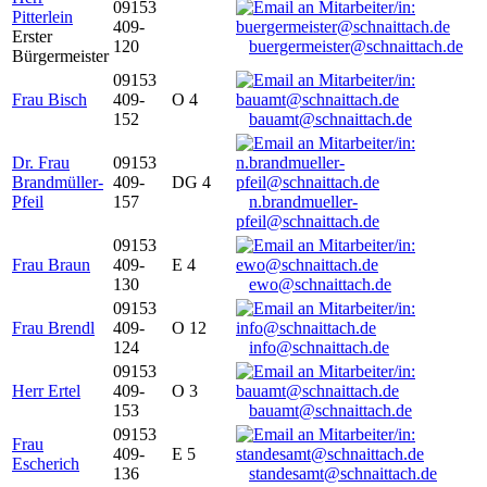
09153
Pitterlein
409-
Erster
120
buergermeister@schnaittach.de
Bürgermeister
09153
Frau Bisch
409-
O 4
152
bauamt@schnaittach.de
Dr. Frau
09153
Brandmüller-
409-
DG 4
Pfeil
157
n.brandmueller-
pfeil@schnaittach.de
09153
Frau Braun
409-
E 4
130
ewo@schnaittach.de
09153
Frau Brendl
409-
O 12
124
info@schnaittach.de
09153
Herr Ertel
409-
O 3
153
bauamt@schnaittach.de
09153
Frau
409-
E 5
Escherich
136
standesamt@schnaittach.de