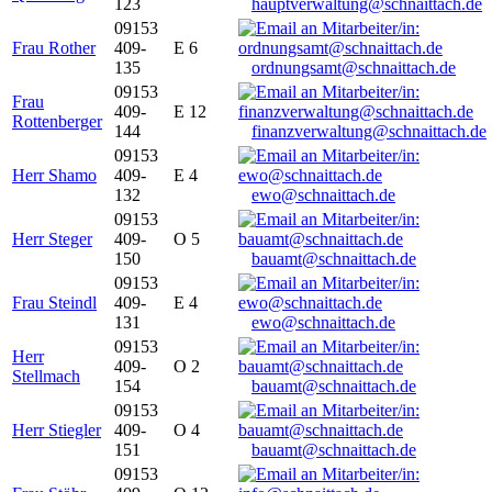
123
hauptverwaltung@schnaittach.de
09153
Frau Rother
409-
E 6
135
ordnungsamt@schnaittach.de
09153
Frau
409-
E 12
Rottenberger
144
finanzverwaltung@schnaittach.de
09153
Herr Shamo
409-
E 4
132
ewo@schnaittach.de
09153
Herr Steger
409-
O 5
150
bauamt@schnaittach.de
09153
Frau Steindl
409-
E 4
131
ewo@schnaittach.de
09153
Herr
409-
O 2
Stellmach
154
bauamt@schnaittach.de
09153
Herr Stiegler
409-
O 4
151
bauamt@schnaittach.de
09153