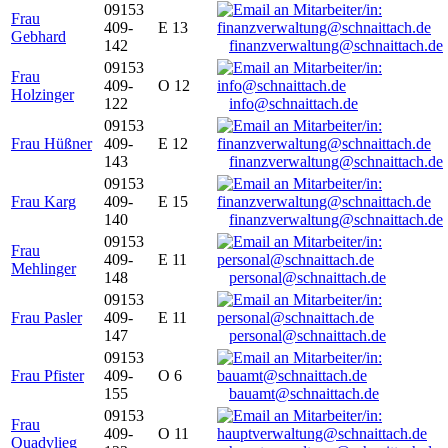
09153
Frau
409-
E 13
Gebhard
142
finanzverwaltung@schnaittach.de
09153
Frau
409-
O 12
Holzinger
122
info@schnaittach.de
09153
Frau Hüßner
409-
E 12
143
finanzverwaltung@schnaittach.de
09153
Frau Karg
409-
E 15
140
finanzverwaltung@schnaittach.de
09153
Frau
409-
E 11
Mehlinger
148
personal@schnaittach.de
09153
Frau Pasler
409-
E 11
147
personal@schnaittach.de
09153
Frau Pfister
409-
O 6
155
bauamt@schnaittach.de
09153
Frau
409-
O 11
Quadvlieg