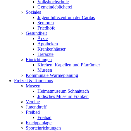
Volkshochschule
Gemeindebücherei
Soziales
Jugendhilfezentrum der Caritas
Senioren
Friedhöfe
Gesundheit
Ärzte
Apotheken
Krankenhäuser
Tierärzte
Einrichtungen
Kirchen, Kapellen und Pfarrämter
Museen
Kommunale Wärmeplanung
Freizeit & Tourismus
Museen
Heimatmuseum Schnaittach
Jüdisches Museum Franken
Vereine
Jugendtreff
Freibad
Freibad
Kneippanlage
Sporteinrichtungen