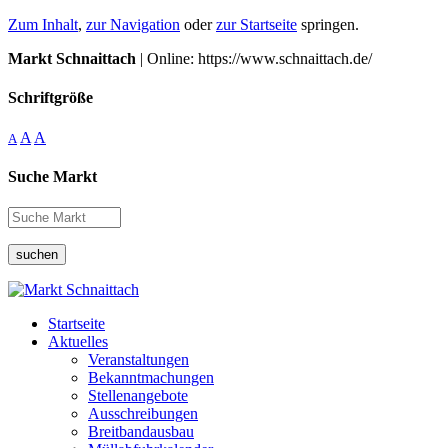
Zum Inhalt
,
zur Navigation
oder
zur Startseite
springen.
Markt Schnaittach
| Online: https://www.schnaittach.de/
Schriftgröße
A
A
A
Suche Markt
suchen
Startseite
Aktuelles
Veranstaltungen
Bekanntmachungen
Stellenangebote
Ausschreibungen
Breitbandausbau