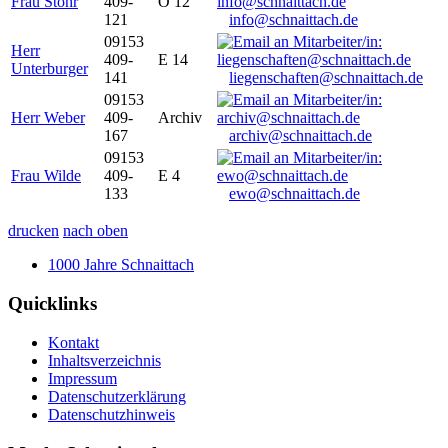
Frau Stöhr
409-
O 12
121
info@schnaittach.de
09153
Herr
409-
E 14
Unterburger
141
liegenschaften@schnaittach.de
09153
Herr Weber
409-
Archiv
167
archiv@schnaittach.de
09153
Frau Wilde
409-
E 4
133
ewo@schnaittach.de
drucken
nach oben
1000 Jahre Schnaittach
Quicklinks
Kontakt
Inhaltsverzeichnis
Impressum
Datenschutzerklärung
Datenschutzhinweis