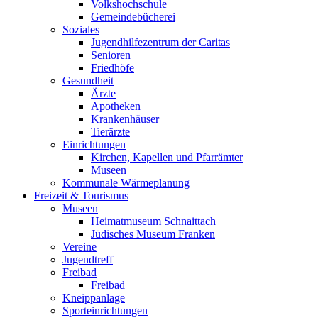
Volkshochschule
Gemeindebücherei
Soziales
Jugendhilfezentrum der Caritas
Senioren
Friedhöfe
Gesundheit
Ärzte
Apotheken
Krankenhäuser
Tierärzte
Einrichtungen
Kirchen, Kapellen und Pfarrämter
Museen
Kommunale Wärmeplanung
Freizeit & Tourismus
Museen
Heimatmuseum Schnaittach
Jüdisches Museum Franken
Vereine
Jugendtreff
Freibad
Freibad
Kneippanlage
Sporteinrichtungen