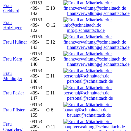
09153
Frau
409-
E 13
Gebhard
142
finanzverwaltung@schnaittach.de
09153
Frau
409-
O 12
Holzinger
122
info@schnaittach.de
09153
Frau Hüßner
409-
E 12
143
finanzverwaltung@schnaittach.de
09153
Frau Karg
409-
E 15
140
finanzverwaltung@schnaittach.de
09153
Frau
409-
E 11
Mehlinger
148
personal@schnaittach.de
09153
Frau Pasler
409-
E 11
147
personal@schnaittach.de
09153
Frau Pfister
409-
O 6
155
bauamt@schnaittach.de
09153
Frau
409-
O 11
Quadvlieg