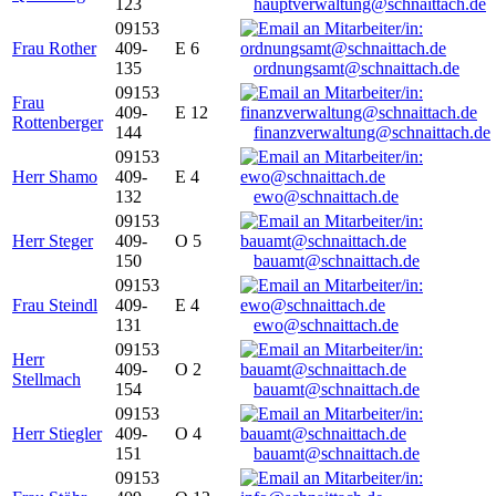
123
hauptverwaltung@schnaittach.de
09153
Frau Rother
409-
E 6
135
ordnungsamt@schnaittach.de
09153
Frau
409-
E 12
Rottenberger
144
finanzverwaltung@schnaittach.de
09153
Herr Shamo
409-
E 4
132
ewo@schnaittach.de
09153
Herr Steger
409-
O 5
150
bauamt@schnaittach.de
09153
Frau Steindl
409-
E 4
131
ewo@schnaittach.de
09153
Herr
409-
O 2
Stellmach
154
bauamt@schnaittach.de
09153
Herr Stiegler
409-
O 4
151
bauamt@schnaittach.de
09153