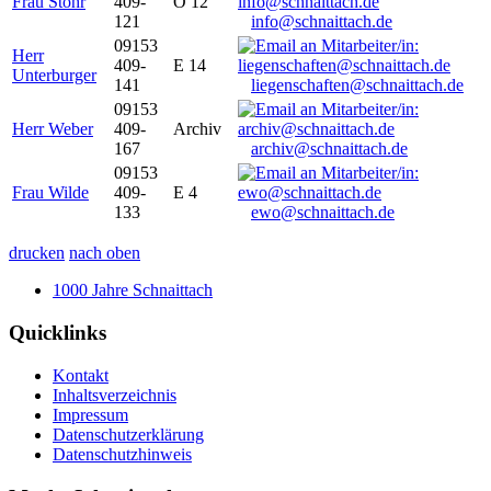
Frau Stöhr
409-
O 12
121
info@schnaittach.de
09153
Herr
409-
E 14
Unterburger
141
liegenschaften@schnaittach.de
09153
Herr Weber
409-
Archiv
167
archiv@schnaittach.de
09153
Frau Wilde
409-
E 4
133
ewo@schnaittach.de
drucken
nach oben
1000 Jahre Schnaittach
Quicklinks
Kontakt
Inhaltsverzeichnis
Impressum
Datenschutzerklärung
Datenschutzhinweis