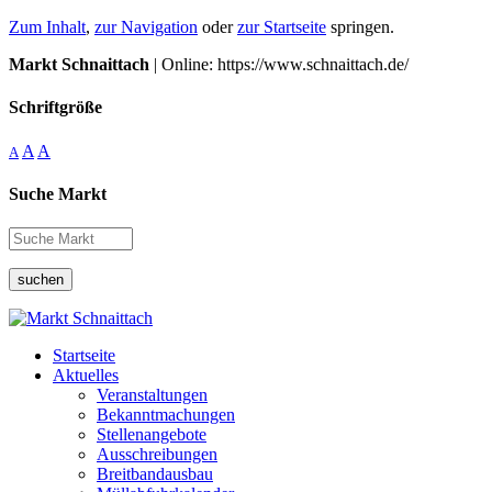
Zum Inhalt
,
zur Navigation
oder
zur Startseite
springen.
Markt Schnaittach
| Online: https://www.schnaittach.de/
Schriftgröße
A
A
A
Suche Markt
suchen
Startseite
Aktuelles
Veranstaltungen
Bekanntmachungen
Stellenangebote
Ausschreibungen
Breitbandausbau