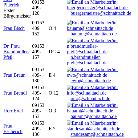
09153
Pitterlein
409-
Erster
120
buergermeister@schnaittach.de
Bürgermeister
09153
Frau Bisch
409-
O 4
152
bauamt@schnaittach.de
Dr. Frau
09153
Brandmüller-
409-
DG 4
Pfeil
157
n.brandmueller-
pfeil@schnaittach.de
09153
Frau Braun
409-
E 4
130
ewo@schnaittach.de
09153
Frau Brendl
409-
O 12
124
info@schnaittach.de
09153
Herr Ertel
409-
O 3
153
bauamt@schnaittach.de
09153
Frau
409-
E 5
Escherich
136
standesamt@schnaittach.de