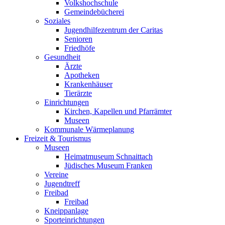
Volkshochschule
Gemeindebücherei
Soziales
Jugendhilfezentrum der Caritas
Senioren
Friedhöfe
Gesundheit
Ärzte
Apotheken
Krankenhäuser
Tierärzte
Einrichtungen
Kirchen, Kapellen und Pfarrämter
Museen
Kommunale Wärmeplanung
Freizeit & Tourismus
Museen
Heimatmuseum Schnaittach
Jüdisches Museum Franken
Vereine
Jugendtreff
Freibad
Freibad
Kneippanlage
Sporteinrichtungen