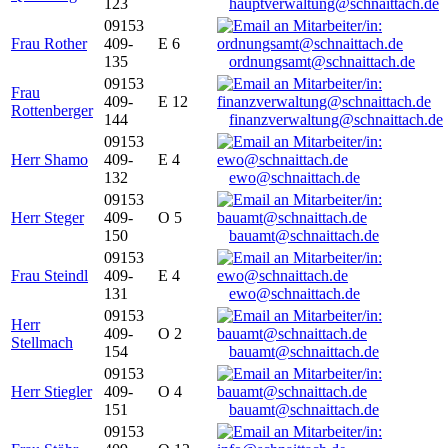
123
hauptverwaltung@schnaittach.de
09153
Frau Rother
409-
E 6
135
ordnungsamt@schnaittach.de
09153
Frau
409-
E 12
Rottenberger
144
finanzverwaltung@schnaittach.de
09153
Herr Shamo
409-
E 4
132
ewo@schnaittach.de
09153
Herr Steger
409-
O 5
150
bauamt@schnaittach.de
09153
Frau Steindl
409-
E 4
131
ewo@schnaittach.de
09153
Herr
409-
O 2
Stellmach
154
bauamt@schnaittach.de
09153
Herr Stiegler
409-
O 4
151
bauamt@schnaittach.de
09153