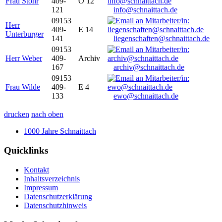
Frau Stöhr
409-
O 12
121
info@schnaittach.de
09153
Herr
409-
E 14
Unterburger
141
liegenschaften@schnaittach.de
09153
Herr Weber
409-
Archiv
167
archiv@schnaittach.de
09153
Frau Wilde
409-
E 4
133
ewo@schnaittach.de
drucken
nach oben
1000 Jahre Schnaittach
Quicklinks
Kontakt
Inhaltsverzeichnis
Impressum
Datenschutzerklärung
Datenschutzhinweis