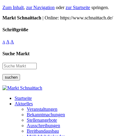
Zum Inhalt
,
zur Navigation
oder
zur Startseite
springen.
Markt Schnaittach
| Online: https://www.schnaittach.de/
Schriftgröße
A
A
A
Suche Markt
suchen
Startseite
Aktuelles
Veranstaltungen
Bekanntmachungen
Stellenangebote
Ausschreibungen
Breitbandausbau