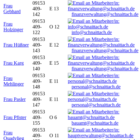
09153
Frau
409-
E 13
Gebhard
142
finanzverwaltung@schnaittach.de
09153
Frau
409-
O 12
Holzinger
122
info@schnaittach.de
09153
Frau Hüßner
409-
E 12
143
finanzverwaltung@schnaittach.de
09153
Frau Karg
409-
E 15
140
finanzverwaltung@schnaittach.de
09153
Frau
409-
E 11
Mehlinger
148
personal@schnaittach.de
09153
Frau Pasler
409-
E 11
147
personal@schnaittach.de
09153
Frau Pfister
409-
O 6
155
bauamt@schnaittach.de
09153
Frau
409-
O 11
Quadvlieg