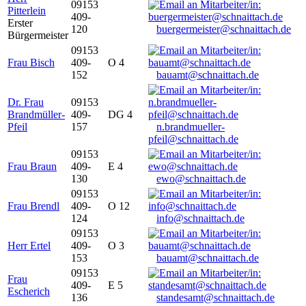
09153
Pitterlein
409-
Erster
120
buergermeister@schnaittach.de
Bürgermeister
09153
Frau Bisch
409-
O 4
152
bauamt@schnaittach.de
Dr. Frau
09153
Brandmüller-
409-
DG 4
Pfeil
157
n.brandmueller-
pfeil@schnaittach.de
09153
Frau Braun
409-
E 4
130
ewo@schnaittach.de
09153
Frau Brendl
409-
O 12
124
info@schnaittach.de
09153
Herr Ertel
409-
O 3
153
bauamt@schnaittach.de
09153
Frau
409-
E 5
Escherich
136
standesamt@schnaittach.de