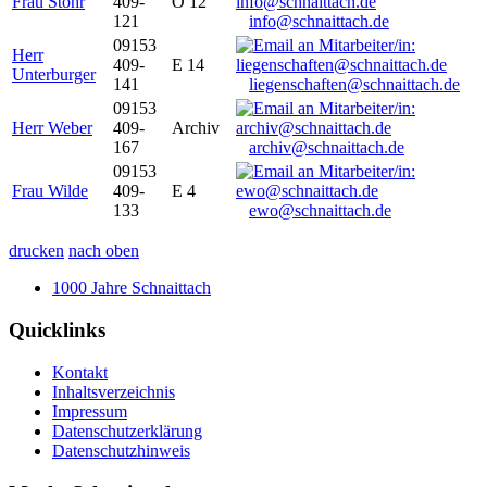
Frau Stöhr
409-
O 12
121
info@schnaittach.de
09153
Herr
409-
E 14
Unterburger
141
liegenschaften@schnaittach.de
09153
Herr Weber
409-
Archiv
167
archiv@schnaittach.de
09153
Frau Wilde
409-
E 4
133
ewo@schnaittach.de
drucken
nach oben
1000 Jahre Schnaittach
Quicklinks
Kontakt
Inhaltsverzeichnis
Impressum
Datenschutzerklärung
Datenschutzhinweis