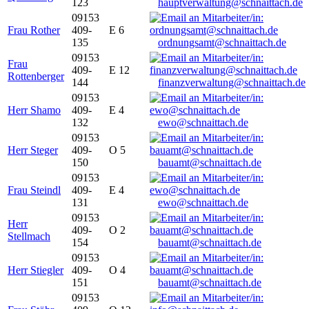
123
hauptverwaltung@schnaittach.de
09153
Frau Rother
409-
E 6
135
ordnungsamt@schnaittach.de
09153
Frau
409-
E 12
Rottenberger
144
finanzverwaltung@schnaittach.de
09153
Herr Shamo
409-
E 4
132
ewo@schnaittach.de
09153
Herr Steger
409-
O 5
150
bauamt@schnaittach.de
09153
Frau Steindl
409-
E 4
131
ewo@schnaittach.de
09153
Herr
409-
O 2
Stellmach
154
bauamt@schnaittach.de
09153
Herr Stiegler
409-
O 4
151
bauamt@schnaittach.de
09153