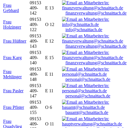
09153
Frau
409-
E 13
Gebhard
142
finanzverwaltung@schnaittach.de
09153
Frau
409-
O 12
Holzinger
122
info@schnaittach.de
09153
Frau Hüßner
409-
E 12
143
finanzverwaltung@schnaittach.de
09153
Frau Karg
409-
E 15
140
finanzverwaltung@schnaittach.de
09153
Frau
409-
E 11
Mehlinger
148
personal@schnaittach.de
09153
Frau Pasler
409-
E 11
147
personal@schnaittach.de
09153
Frau Pfister
409-
O 6
155
bauamt@schnaittach.de
09153
Frau
409-
O 11
Quadvlieg