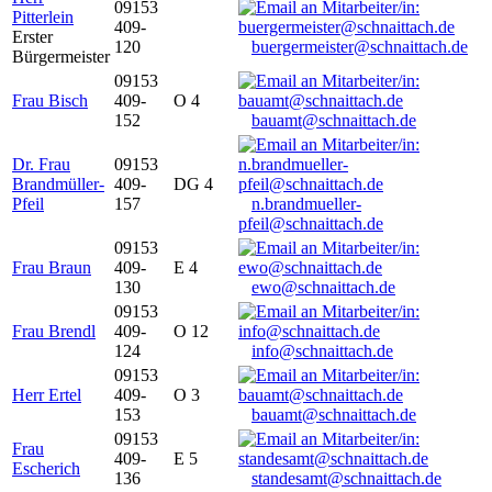
09153
Pitterlein
409-
Erster
120
buergermeister@schnaittach.de
Bürgermeister
09153
Frau Bisch
409-
O 4
152
bauamt@schnaittach.de
Dr. Frau
09153
Brandmüller-
409-
DG 4
Pfeil
157
n.brandmueller-
pfeil@schnaittach.de
09153
Frau Braun
409-
E 4
130
ewo@schnaittach.de
09153
Frau Brendl
409-
O 12
124
info@schnaittach.de
09153
Herr Ertel
409-
O 3
153
bauamt@schnaittach.de
09153
Frau
409-
E 5
Escherich
136
standesamt@schnaittach.de