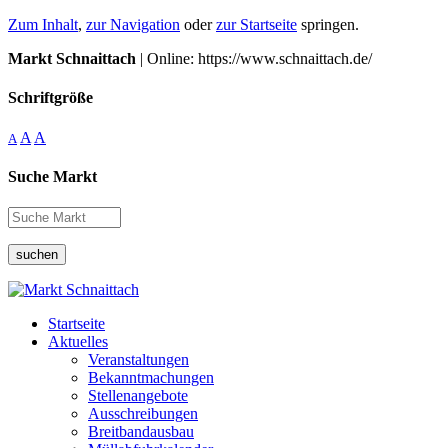
Zum Inhalt
,
zur Navigation
oder
zur Startseite
springen.
Markt Schnaittach
| Online: https://www.schnaittach.de/
Schriftgröße
A
A
A
Suche Markt
suchen
Startseite
Aktuelles
Veranstaltungen
Bekanntmachungen
Stellenangebote
Ausschreibungen
Breitbandausbau