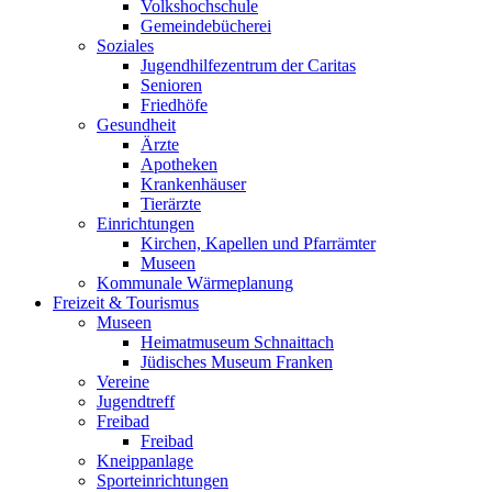
Volkshochschule
Gemeindebücherei
Soziales
Jugendhilfezentrum der Caritas
Senioren
Friedhöfe
Gesundheit
Ärzte
Apotheken
Krankenhäuser
Tierärzte
Einrichtungen
Kirchen, Kapellen und Pfarrämter
Museen
Kommunale Wärmeplanung
Freizeit & Tourismus
Museen
Heimatmuseum Schnaittach
Jüdisches Museum Franken
Vereine
Jugendtreff
Freibad
Freibad
Kneippanlage
Sporteinrichtungen