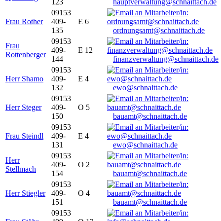
123
hauptverwaltung@schnaittach.de
09153
Frau Rother
409-
E 6
135
ordnungsamt@schnaittach.de
09153
Frau
409-
E 12
Rottenberger
144
finanzverwaltung@schnaittach.de
09153
Herr Shamo
409-
E 4
132
ewo@schnaittach.de
09153
Herr Steger
409-
O 5
150
bauamt@schnaittach.de
09153
Frau Steindl
409-
E 4
131
ewo@schnaittach.de
09153
Herr
409-
O 2
Stellmach
154
bauamt@schnaittach.de
09153
Herr Stiegler
409-
O 4
151
bauamt@schnaittach.de
09153