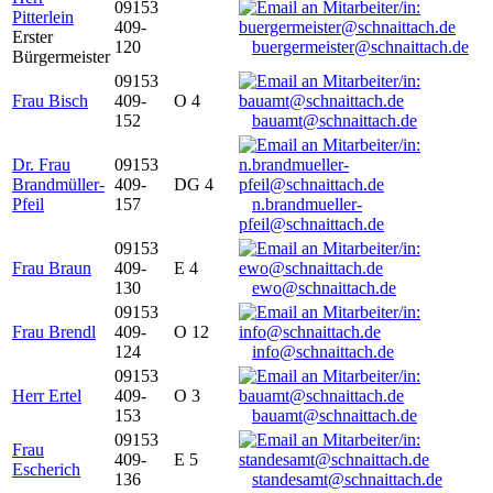
09153
Pitterlein
409-
Erster
120
buergermeister@schnaittach.de
Bürgermeister
09153
Frau Bisch
409-
O 4
152
bauamt@schnaittach.de
Dr. Frau
09153
Brandmüller-
409-
DG 4
Pfeil
157
n.brandmueller-
pfeil@schnaittach.de
09153
Frau Braun
409-
E 4
130
ewo@schnaittach.de
09153
Frau Brendl
409-
O 12
124
info@schnaittach.de
09153
Herr Ertel
409-
O 3
153
bauamt@schnaittach.de
09153
Frau
409-
E 5
Escherich
136
standesamt@schnaittach.de