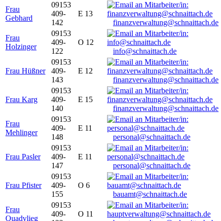
09153
Frau
409-
E 13
Gebhard
142
finanzverwaltung@schnaittach.de
09153
Frau
409-
O 12
Holzinger
122
info@schnaittach.de
09153
Frau Hüßner
409-
E 12
143
finanzverwaltung@schnaittach.de
09153
Frau Karg
409-
E 15
140
finanzverwaltung@schnaittach.de
09153
Frau
409-
E 11
Mehlinger
148
personal@schnaittach.de
09153
Frau Pasler
409-
E 11
147
personal@schnaittach.de
09153
Frau Pfister
409-
O 6
155
bauamt@schnaittach.de
09153
Frau
409-
O 11
Quadvlieg