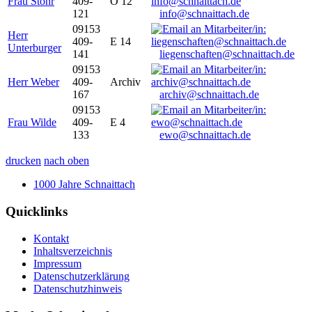
Frau Stöhr
409-
O 12
121
info@schnaittach.de
09153
Herr
409-
E 14
Unterburger
141
liegenschaften@schnaittach.de
09153
Herr Weber
409-
Archiv
167
archiv@schnaittach.de
09153
Frau Wilde
409-
E 4
133
ewo@schnaittach.de
drucken
nach oben
1000 Jahre Schnaittach
Quicklinks
Kontakt
Inhaltsverzeichnis
Impressum
Datenschutzerklärung
Datenschutzhinweis