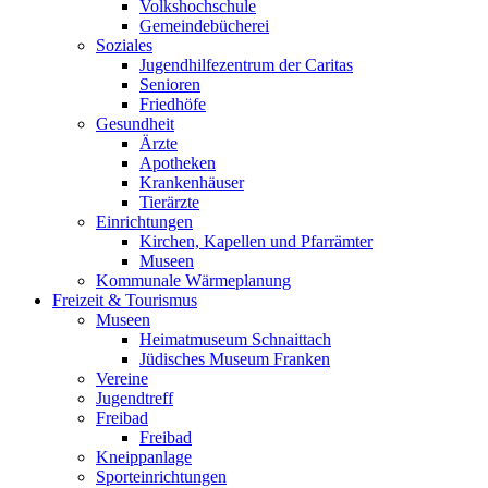
Volkshochschule
Gemeindebücherei
Soziales
Jugendhilfezentrum der Caritas
Senioren
Friedhöfe
Gesundheit
Ärzte
Apotheken
Krankenhäuser
Tierärzte
Einrichtungen
Kirchen, Kapellen und Pfarrämter
Museen
Kommunale Wärmeplanung
Freizeit & Tourismus
Museen
Heimatmuseum Schnaittach
Jüdisches Museum Franken
Vereine
Jugendtreff
Freibad
Freibad
Kneippanlage
Sporteinrichtungen