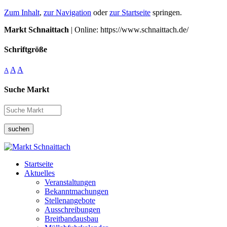
Zum Inhalt
,
zur Navigation
oder
zur Startseite
springen.
Markt Schnaittach
| Online: https://www.schnaittach.de/
Schriftgröße
A
A
A
Suche Markt
suchen
Startseite
Aktuelles
Veranstaltungen
Bekanntmachungen
Stellenangebote
Ausschreibungen
Breitbandausbau