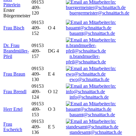
09153
Pitterlein
409-
Erster
120
buergermeister@schnaittach.de
Bürgermeister
09153
Frau Bisch
409-
O 4
152
bauamt@schnaittach.de
Dr. Frau
09153
Brandmüller-
409-
DG 4
Pfeil
157
n.brandmueller-
pfeil@schnaittach.de
09153
Frau Braun
409-
E 4
130
ewo@schnaittach.de
09153
Frau Brendl
409-
O 12
124
info@schnaittach.de
09153
Herr Ertel
409-
O 3
153
bauamt@schnaittach.de
09153
Frau
409-
E 5
Escherich
136
standesamt@schnaittach.de