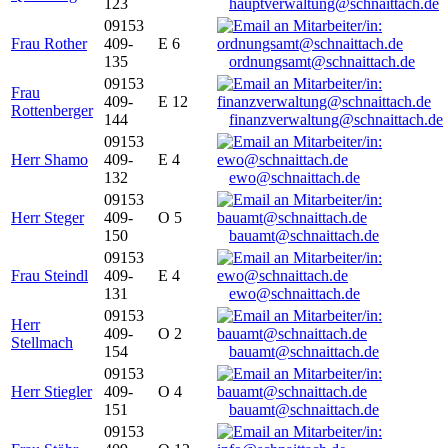
123
hauptverwaltung@schnaittach.de
09153
Frau Rother
409-
E 6
135
ordnungsamt@schnaittach.de
09153
Frau
409-
E 12
Rottenberger
144
finanzverwaltung@schnaittach.de
09153
Herr Shamo
409-
E 4
132
ewo@schnaittach.de
09153
Herr Steger
409-
O 5
150
bauamt@schnaittach.de
09153
Frau Steindl
409-
E 4
131
ewo@schnaittach.de
09153
Herr
409-
O 2
Stellmach
154
bauamt@schnaittach.de
09153
Herr Stiegler
409-
O 4
151
bauamt@schnaittach.de
09153