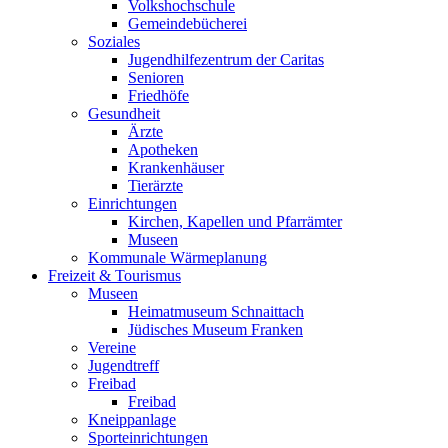
Volkshochschule
Gemeindebücherei
Soziales
Jugendhilfezentrum der Caritas
Senioren
Friedhöfe
Gesundheit
Ärzte
Apotheken
Krankenhäuser
Tierärzte
Einrichtungen
Kirchen, Kapellen und Pfarrämter
Museen
Kommunale Wärmeplanung
Freizeit & Tourismus
Museen
Heimatmuseum Schnaittach
Jüdisches Museum Franken
Vereine
Jugendtreff
Freibad
Freibad
Kneippanlage
Sporteinrichtungen