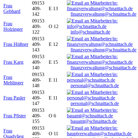
09153
Frau
409-
E 13
Gebhard
142
finanzverwaltung@schnaittach.de
09153
Frau
409-
O 12
Holzinger
122
info@schnaittach.de
09153
Frau Hüßner
409-
E 12
143
finanzverwaltung@schnaittach.de
09153
Frau Karg
409-
E 15
140
finanzverwaltung@schnaittach.de
09153
Frau
409-
E 11
Mehlinger
148
personal@schnaittach.de
09153
Frau Pasler
409-
E 11
147
personal@schnaittach.de
09153
Frau Pfister
409-
O 6
155
bauamt@schnaittach.de
09153
Frau
409-
O 11
Quadvlieg