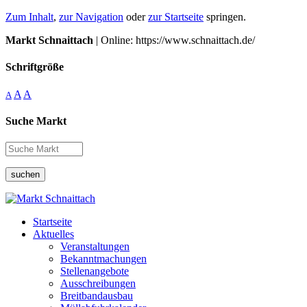
Zum Inhalt
,
zur Navigation
oder
zur Startseite
springen.
Markt Schnaittach
| Online: https://www.schnaittach.de/
Schriftgröße
A
A
A
Suche Markt
suchen
Startseite
Aktuelles
Veranstaltungen
Bekanntmachungen
Stellenangebote
Ausschreibungen
Breitbandausbau