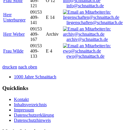
Frau Stöhr
409-
O 12
121
info@schnaittach.de
09153
Herr
409-
E 14
Unterburger
141
liegenschaften@schnaittach.de
09153
Herr Weber
409-
Archiv
167
archiv@schnaittach.de
09153
Frau Wilde
409-
E 4
133
ewo@schnaittach.de
drucken
nach oben
1000 Jahre Schnaittach
Quicklinks
Kontakt
Inhaltsverzeichnis
Impressum
Datenschutzerklärung
Datenschutzhinweis