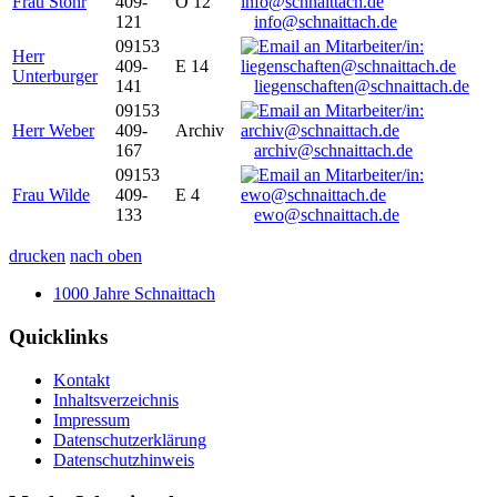
Frau Stöhr
409-
O 12
121
info@schnaittach.de
09153
Herr
409-
E 14
Unterburger
141
liegenschaften@schnaittach.de
09153
Herr Weber
409-
Archiv
167
archiv@schnaittach.de
09153
Frau Wilde
409-
E 4
133
ewo@schnaittach.de
drucken
nach oben
1000 Jahre Schnaittach
Quicklinks
Kontakt
Inhaltsverzeichnis
Impressum
Datenschutzerklärung
Datenschutzhinweis