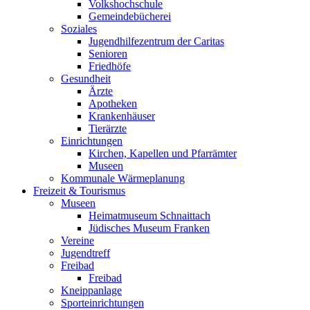
Volkshochschule
Gemeindebücherei
Soziales
Jugendhilfezentrum der Caritas
Senioren
Friedhöfe
Gesundheit
Ärzte
Apotheken
Krankenhäuser
Tierärzte
Einrichtungen
Kirchen, Kapellen und Pfarrämter
Museen
Kommunale Wärmeplanung
Freizeit & Tourismus
Museen
Heimatmuseum Schnaittach
Jüdisches Museum Franken
Vereine
Jugendtreff
Freibad
Freibad
Kneippanlage
Sporteinrichtungen