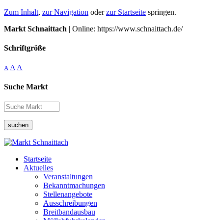
Zum Inhalt
,
zur Navigation
oder
zur Startseite
springen.
Markt Schnaittach
| Online: https://www.schnaittach.de/
Schriftgröße
A
A
A
Suche Markt
suchen
Startseite
Aktuelles
Veranstaltungen
Bekanntmachungen
Stellenangebote
Ausschreibungen
Breitbandausbau