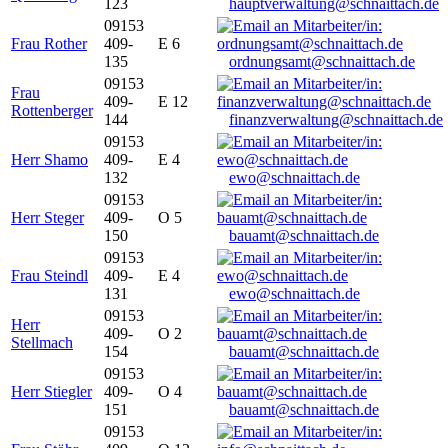
123
hauptverwaltung@schnaittach.de
09153
Frau Rother
409-
E 6
135
ordnungsamt@schnaittach.de
09153
Frau
409-
E 12
Rottenberger
144
finanzverwaltung@schnaittach.de
09153
Herr Shamo
409-
E 4
132
ewo@schnaittach.de
09153
Herr Steger
409-
O 5
150
bauamt@schnaittach.de
09153
Frau Steindl
409-
E 4
131
ewo@schnaittach.de
09153
Herr
409-
O 2
Stellmach
154
bauamt@schnaittach.de
09153
Herr Stiegler
409-
O 4
151
bauamt@schnaittach.de
09153