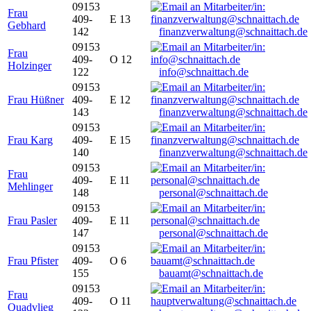
09153
Frau
409-
E 13
Gebhard
142
finanzverwaltung@schnaittach.de
09153
Frau
409-
O 12
Holzinger
122
info@schnaittach.de
09153
Frau Hüßner
409-
E 12
143
finanzverwaltung@schnaittach.de
09153
Frau Karg
409-
E 15
140
finanzverwaltung@schnaittach.de
09153
Frau
409-
E 11
Mehlinger
148
personal@schnaittach.de
09153
Frau Pasler
409-
E 11
147
personal@schnaittach.de
09153
Frau Pfister
409-
O 6
155
bauamt@schnaittach.de
09153
Frau
409-
O 11
Quadvlieg