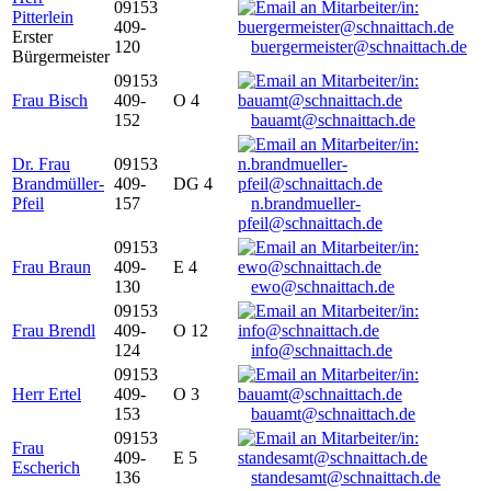
09153
Pitterlein
409-
Erster
120
buergermeister@schnaittach.de
Bürgermeister
09153
Frau Bisch
409-
O 4
152
bauamt@schnaittach.de
Dr. Frau
09153
Brandmüller-
409-
DG 4
Pfeil
157
n.brandmueller-
pfeil@schnaittach.de
09153
Frau Braun
409-
E 4
130
ewo@schnaittach.de
09153
Frau Brendl
409-
O 12
124
info@schnaittach.de
09153
Herr Ertel
409-
O 3
153
bauamt@schnaittach.de
09153
Frau
409-
E 5
Escherich
136
standesamt@schnaittach.de