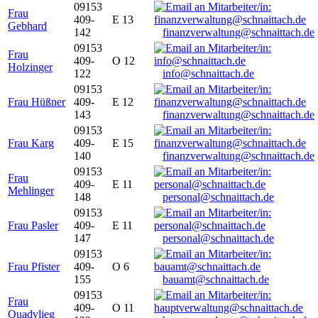
09153
Frau
409-
E 13
Gebhard
142
finanzverwaltung@schnaittach.de
09153
Frau
409-
O 12
Holzinger
122
info@schnaittach.de
09153
Frau Hüßner
409-
E 12
143
finanzverwaltung@schnaittach.de
09153
Frau Karg
409-
E 15
140
finanzverwaltung@schnaittach.de
09153
Frau
409-
E 11
Mehlinger
148
personal@schnaittach.de
09153
Frau Pasler
409-
E 11
147
personal@schnaittach.de
09153
Frau Pfister
409-
O 6
155
bauamt@schnaittach.de
09153
Frau
409-
O 11
Quadvlieg