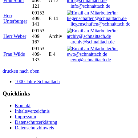
Frau Stöhr
409-
O 12
121
info@schnaittach.de
09153
Herr
409-
E 14
Unterburger
141
liegenschaften@schnaittach.de
09153
Herr Weber
409-
Archiv
167
archiv@schnaittach.de
09153
Frau Wilde
409-
E 4
133
ewo@schnaittach.de
drucken
nach oben
1000 Jahre Schnaittach
Quicklinks
Kontakt
Inhaltsverzeichnis
Impressum
Datenschutzerklärung
Datenschutzhinweis