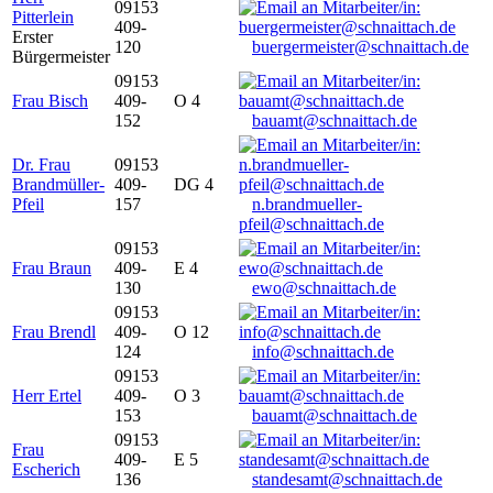
09153
Pitterlein
409-
Erster
120
buergermeister@schnaittach.de
Bürgermeister
09153
Frau Bisch
409-
O 4
152
bauamt@schnaittach.de
Dr. Frau
09153
Brandmüller-
409-
DG 4
Pfeil
157
n.brandmueller-
pfeil@schnaittach.de
09153
Frau Braun
409-
E 4
130
ewo@schnaittach.de
09153
Frau Brendl
409-
O 12
124
info@schnaittach.de
09153
Herr Ertel
409-
O 3
153
bauamt@schnaittach.de
09153
Frau
409-
E 5
Escherich
136
standesamt@schnaittach.de