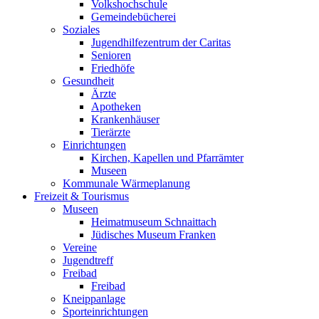
Volkshochschule
Gemeindebücherei
Soziales
Jugendhilfezentrum der Caritas
Senioren
Friedhöfe
Gesundheit
Ärzte
Apotheken
Krankenhäuser
Tierärzte
Einrichtungen
Kirchen, Kapellen und Pfarrämter
Museen
Kommunale Wärmeplanung
Freizeit & Tourismus
Museen
Heimatmuseum Schnaittach
Jüdisches Museum Franken
Vereine
Jugendtreff
Freibad
Freibad
Kneippanlage
Sporteinrichtungen