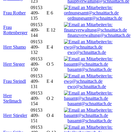
123
hauptverwaltung@schnaittach.de
09153
Frau Rother
409-
E 6
135
ordnungsamt@schnaittach.de
09153
Frau
409-
E 12
Rottenberger
144
finanzverwaltung@schnaittach.de
09153
Herr Shamo
409-
E 4
132
ewo@schnaittach.de
09153
Herr Steger
409-
O 5
150
bauamt@schnaittach.de
09153
Frau Steindl
409-
E 4
131
ewo@schnaittach.de
09153
Herr
409-
O 2
Stellmach
154
bauamt@schnaittach.de
09153
Herr Stiegler
409-
O 4
151
bauamt@schnaittach.de
09153