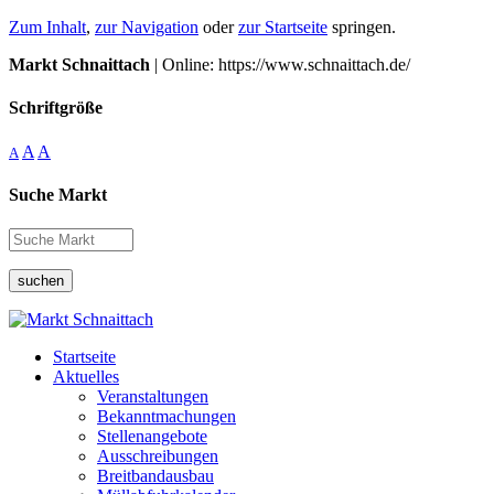
Zum Inhalt
,
zur Navigation
oder
zur Startseite
springen.
Markt Schnaittach
| Online: https://www.schnaittach.de/
Schriftgröße
A
A
A
Suche Markt
suchen
Startseite
Aktuelles
Veranstaltungen
Bekanntmachungen
Stellenangebote
Ausschreibungen
Breitbandausbau